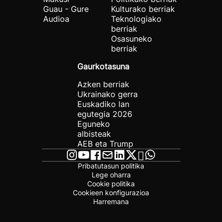
Guau - Gure
Kulturako berriak
Audioa
Teknologiako
berriak
Osasuneko
berriak
Gaurkotasuna
Azken berriak
Ukrainako gerra
Euskadiko lan
egutegia 2026
Eguneko
albisteak
AEB eta Trump
Pribatutasun politika
Lege oharra
Cookie politika
Cookieen konfigurazioa
Harremana