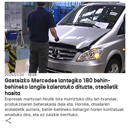
2025/01/30 - 16:48
Gasteizko Mercedes lantegiko 180 behin-
behineko langile kaleratuko dituzte, otsailetik
hasita
Enpresak martxoan hirutik bira murriztuko ditu lan-txandak,
produkzioaren beherakada dela eta. Horrela, otsailaren
erdialdetik aurrera, behin-behineko behargin horien kontratuak
amaituko dira, eta ez zaizkie berrituko.