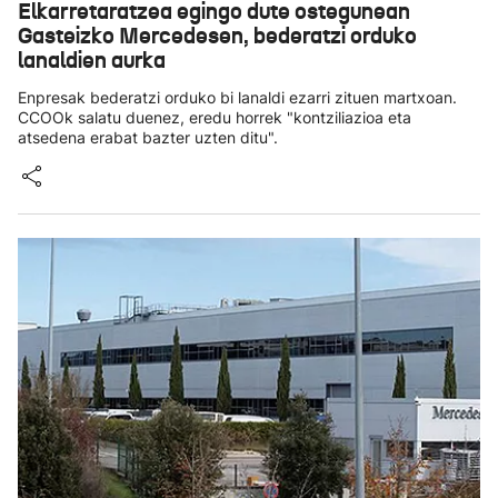
Elkarretaratzea egingo dute ostegunean
Gasteizko Mercedesen, bederatzi orduko
lanaldien aurka
Enpresak bederatzi orduko bi lanaldi ezarri zituen martxoan.
CCOOk salatu duenez, eredu horrek "kontziliazioa eta
atsedena erabat bazter uzten ditu".