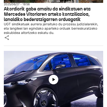
2025/06/27 - 18:56
Akordiorik gabe amaitu da sindikatuen eta
Mercedes Vitoriaren arteko kontziliazioa,
lanaldiko bederatzigarren orduagatik
UGT sindikatuak aurrera jarraituko du prozesu judizialarekin,
eta langileei lan egindako aparteko orduak berreskuratzeko
eskubidea aitortzeko eskatu du.