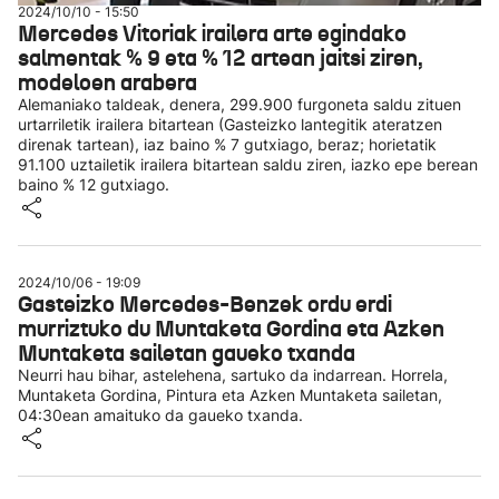
2024/10/10 - 15:50
Mercedes Vitoriak irailera arte egindako
salmentak % 9 eta % 12 artean jaitsi ziren,
modeloen arabera
Alemaniako taldeak, denera, 299.900 furgoneta saldu zituen
urtarriletik irailera bitartean (Gasteizko lantegitik ateratzen
direnak tartean), iaz baino % 7 gutxiago, beraz; horietatik
91.100 uztailetik irailera bitartean saldu ziren, iazko epe berean
baino % 12 gutxiago.
2024/10/06 - 19:09
Gasteizko Mercedes-Benzek ordu erdi
murriztuko du Muntaketa Gordina eta Azken
Muntaketa sailetan gaueko txanda
Neurri hau bihar, astelehena, sartuko da indarrean. Horrela,
Muntaketa Gordina, Pintura eta Azken Muntaketa sailetan,
04:30ean amaituko da gaueko txanda.