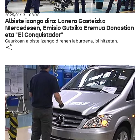
2025/01/13 - 08:38
Albiste izango dira: Lanera Gasteizko
Mercedesen, Emisio Gutxiko Eremua Donostian
eta "El Conquistador"
Gaurkoan albiste izango direnen laburpena, bi hitzetan.