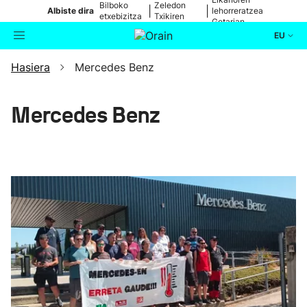
Bilboko
Zeledon
|
|
Albiste dira
lehorreratzea
etxebizitza
Txikiren
Getarian
batean
jaitsiera
EU
Hasiera
Mercedes Benz
Aktualitatea
Bilatzailea
Politika
Mercedes Benz
Kultura
Ikusmiran
Eguraldia