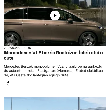
2026/03/10 - 21:35
Mercedesen VLE berria Gasteizen fabrikatuko
dute
Mercedes Benzek monobolumen VLE ibilgailu berria aurkeztu
du astearte honetan Stuttgarten (Alemania). Erabat elektrikoa
da, eta Gasteizko lantegian egingo dute.