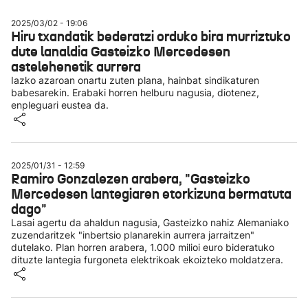
2025/03/02 - 19:06
Hiru txandatik bederatzi orduko bira murriztuko
dute lanaldia Gasteizko Mercedesen
astelehenetik aurrera
Iazko azaroan onartu zuten plana, hainbat sindikaturen
babesarekin. Erabaki horren helburu nagusia, diotenez,
enpleguari eustea da.
2025/01/31 - 12:59
Ramiro Gonzalezen arabera, "Gasteizko
Mercedesen lantegiaren etorkizuna bermatuta
dago"
Lasai agertu da ahaldun nagusia, Gasteizko nahiz Alemaniako
zuzendaritzek "inbertsio planarekin aurrera jarraitzen"
dutelako. Plan horren arabera, 1.000 milioi euro bideratuko
dituzte lantegia furgoneta elektrikoak ekoizteko moldatzera.