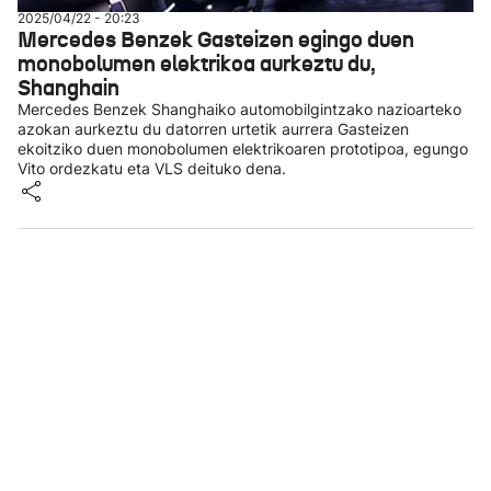
2025/04/22 - 20:23
Mercedes Benzek Gasteizen egingo duen
monobolumen elektrikoa aurkeztu du,
Shanghain
Mercedes Benzek Shanghaiko automobilgintzako nazioarteko
azokan aurkeztu du datorren urtetik aurrera Gasteizen
ekoitziko duen monobolumen elektrikoaren prototipoa, egungo
Vito ordezkatu eta VLS deituko dena.