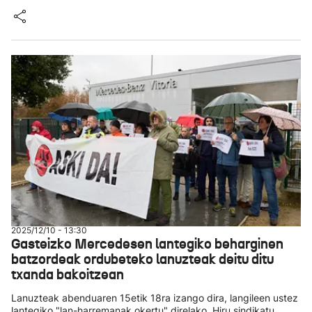
2025/12/10 - 13:30
Gasteizko Mercedesen lantegiko beharginen
batzordeak ordubeteko lanuzteak deitu ditu
txanda bakoitzean
Lanuzteak abenduaren 15etik 18ra izango dira, langileen ustez
lantegiko "lan-harremanak okertu" direlako. Hiru sindikatu