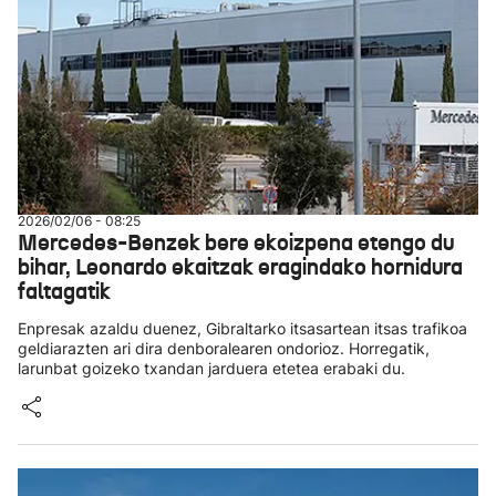
2026/02/06 - 08:25
Mercedes-Benzek bere ekoizpena etengo du
bihar, Leonardo ekaitzak eragindako hornidura
faltagatik
Enpresak azaldu duenez, Gibraltarko itsasartean itsas trafikoa
geldiarazten ari dira denboralearen ondorioz. Horregatik,
larunbat goizeko txandan jarduera etetea erabaki du.