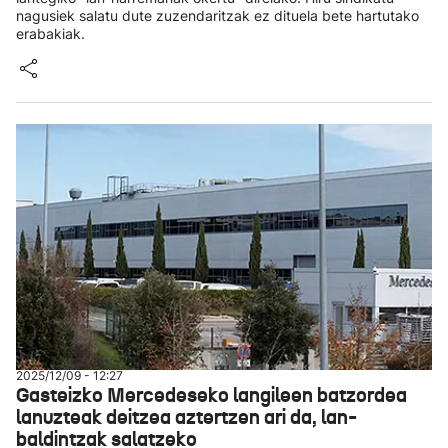
nagusiek salatu dute zuzendaritzak ez dituela bete hartutako
erabakiak.
2025/12/09 - 12:27
Gasteizko Mercedeseko langileen batzordea
lanuzteak deitzea aztertzen ari da, lan-
baldintzak salatzeko