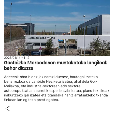
2026/01/14 - 11:21
Gasteizko Mercedesen muntaketako langileak
behar dituzte
Adeccok ohar bidez jakinarazi duenez, hautagai izateko
beharrezkoa da Lanbide Heziketa izatea, ahal dela Goi-
Mailakoa, eta industria-sektorean edo sektore
autopropultsatuan aurretik esperientzia izatea, plano teknikoak
irakurtzeko gai izatea eta txandaka nahiz arratsaldeko txanda
finkoan lan egiteko prest egotea.