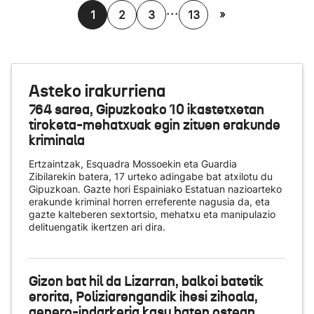
...
»
1
2
3
13
Asteko irakurriena
764 sarea, Gipuzkoako 10 ikastetxetan
tiroketa-mehatxuak egin zituen erakunde
kriminala
Ertzaintzak, Esquadra Mossoekin eta Guardia
Zibilarekin batera, 17 urteko adingabe bat atxilotu du
Gipuzkoan. Gazte hori Espainiako Estatuan nazioarteko
erakunde kriminal horren erreferente nagusia da, eta
gazte kalteberen sextortsio, mehatxu eta manipulazio
delituengatik ikertzen ari dira.
Gizon bat hil da Lizarran, balkoi batetik
erorita, Poliziarengandik ihesi zihoala,
genero-indarkeria kasu baten ostean