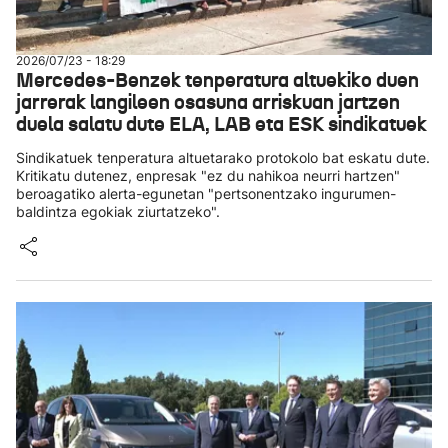
2026/07/23 - 18:29
Mercedes-Benzek tenperatura altuekiko duen
jarrerak langileen osasuna arriskuan jartzen
duela salatu dute ELA, LAB eta ESK sindikatuek
Sindikatuek tenperatura altuetarako protokolo bat eskatu dute.
Kritikatu dutenez, enpresak "ez du nahikoa neurri hartzen"
beroagatiko alerta-egunetan "pertsonentzako ingurumen-
baldintza egokiak ziurtatzeko".