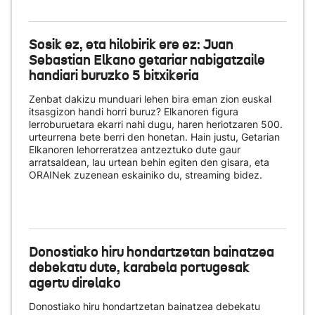
Sosik ez, eta hilobirik ere ez: Juan
Sebastian Elkano getariar nabigatzaile
handiari buruzko 5 bitxikeria
Zenbat dakizu munduari lehen bira eman zion euskal
itsasgizon handi horri buruz? Elkanoren figura
lerroburuetara ekarri nahi dugu, haren heriotzaren 500.
urteurrena bete berri den honetan. Hain justu, Getarian
Elkanoren lehorreratzea antzeztuko dute gaur
arratsaldean, lau urtean behin egiten den gisara, eta
ORAINek zuzenean eskainiko du
, streaming bidez.
Donostiako hiru hondartzetan bainatzea
debekatu dute, karabela portugesak
agertu direlako
Donostiako hiru hondartzetan bainatzea debekatu