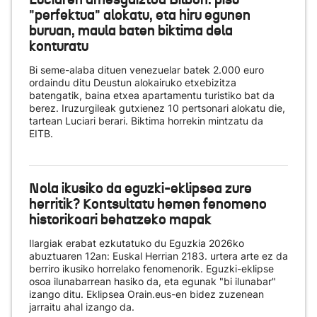
"perfektua" alokatu, eta hiru egunen
buruan, maula baten biktima dela
konturatu
Bi seme-alaba dituen venezuelar batek 2.000 euro
ordaindu ditu Deustun alokairuko etxebizitza
batengatik, baina etxea apartamentu turistiko bat da
berez. Iruzurgileak gutxienez 10 pertsonari alokatu die,
tartean Luciari berari. Biktima horrekin mintzatu da
EITB.
Nola ikusiko da eguzki-eklipsea zure
herritik? Kontsultatu hemen fenomeno
historikoari behatzeko mapak
Ilargiak erabat ezkutatuko du Eguzkia 2026ko
abuztuaren 12an: Euskal Herrian 2183. urtera arte ez da
berriro ikusiko horrelako fenomenorik. Eguzki-eklipse
osoa ilunabarrean hasiko da, eta egunak "bi ilunabar"
izango ditu. Eklipsea Orain.eus-en bidez zuzenean
jarraitu ahal izango da.