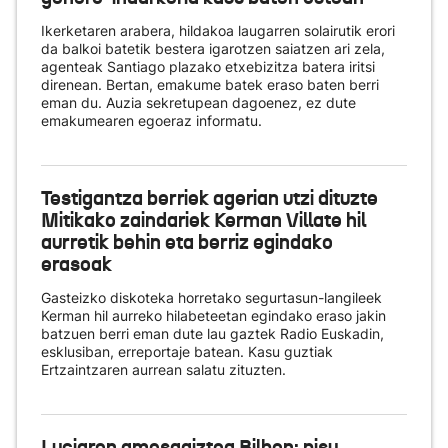
Ikerketaren arabera, hildakoa laugarren solairutik erori
da balkoi batetik bestera igarotzen saiatzen ari zela,
agenteak Santiago plazako etxebizitza batera iritsi
direnean. Bertan, emakume batek eraso baten berri
eman du. Auzia sekretupean dagoenez, ez dute
emakumearen egoeraz informatu.
Testigantza berriek agerian utzi dituzte
Mitikako zaindariek Kerman Villate hil
aurretik behin eta berriz egindako
erasoak
Gasteizko diskoteka horretako segurtasun-langileek
Kerman hil aurreko hilabeteetan egindako eraso jakin
batzuen berri eman dute lau gaztek Radio Euskadin,
esklusiban, erreportaje batean. Kasu guztiak
Ertzaintzaren aurrean salatu zituzten.
Luciaren amesgaiztoa Bilbon: pisu