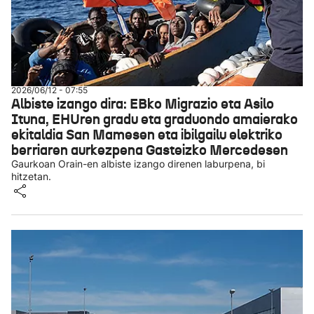
2026/06/12 - 07:55
Albiste izango dira: EBko Migrazio eta Asilo
Ituna, EHUren gradu eta graduondo amaierako
ekitaldia San Mamesen eta ibilgailu elektriko
berriaren aurkezpena Gasteizko Mercedesen
Gaurkoan Orain-en albiste izango direnen laburpena, bi
hitzetan.