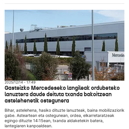
2025/12/14 - 17:49
Gasteizko Mercedeseko langileak ordubeteko
lanuztera daude deituta txanda bakoitzean
astelehenetik ostegunera
Bihar, astelehena, hasiko dituzte lanuzteak, baina mobilizaziorik
gabe. Asteartean eta ostegunean, ordea, elkarretaratzeak
egingo dituzte 14:15ean, txanda aldaketekin batera,
lantegiaren kanpoaldean.