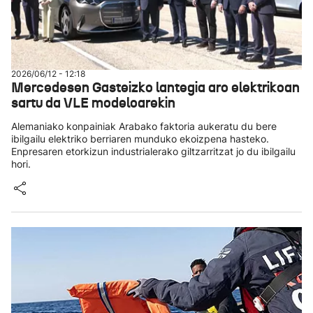
2026/06/12 - 12:18
Mercedesen Gasteizko lantegia aro elektrikoan
sartu da VLE modeloarekin
Alemaniako konpainiak Arabako faktoria aukeratu du bere
ibilgailu elektriko berriaren munduko ekoizpena hasteko.
Enpresaren etorkizun industrialerako giltzarritzat jo du ibilgailu
hori.