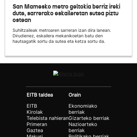
San Mamesko metro geltokia berriz ireki
dute, sarrerako eskaileretan sutea piztu
ostean
Suhiltzaileak metroaren sarreran izan dira lanean.
Dirudienez, eskailera mekanikoetan batu den
hautsagatik sortu da sutea eta ketza sortu da.
EITB taldea
Orain
EITB
Ekonomiako
Kirolak
berriak
Telebista nahieran
Gizarteko berriak
Primeran
Nazioarteko
Gaztea
berriak
Makusi
Politikako berriak