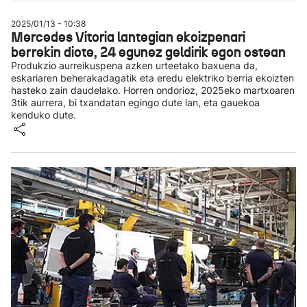
2025/01/13 - 10:38
Mercedes Vitoria lantegian ekoizpenari
berrekin diote, 24 egunez geldirik egon ostean
Produkzio aurreikuspena azken urteetako baxuena da,
eskariaren beherakadagatik eta eredu elektriko berria ekoizten
hasteko zain daudelako. Horren ondorioz, 2025eko martxoaren
3tik aurrera, bi txandatan egingo dute lan, eta gauekoa
kenduko dute.