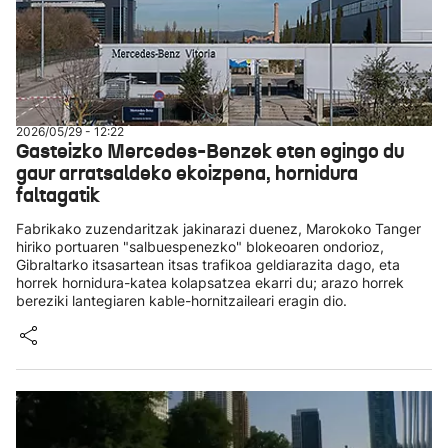
2026/05/29 - 12:22
Gasteizko Mercedes-Benzek eten egingo du
gaur arratsaldeko ekoizpena, hornidura
faltagatik
Fabrikako zuzendaritzak jakinarazi duenez, Marokoko Tanger
hiriko portuaren "salbuespenezko" blokeoaren ondorioz,
Gibraltarko itsasartean itsas trafikoa geldiarazita dago, eta
horrek hornidura-katea kolapsatzea ekarri du; arazo horrek
bereziki lantegiaren kable-hornitzaileari eragin dio.