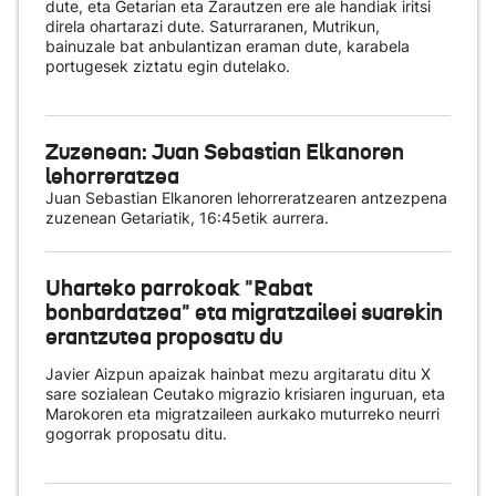
dute, eta Getarian eta Zarautzen ere ale handiak iritsi
direla ohartarazi dute. Saturraranen, Mutrikun,
bainuzale bat anbulantizan eraman dute, karabela
portugesek ziztatu egin dutelako.
Zuzenean: Juan Sebastian Elkanoren
lehorreratzea
Juan Sebastian Elkanoren lehorreratzearen antzezpena
zuzenean Getariatik, 16:45etik aurrera.
Uharteko parrokoak "Rabat
bonbardatzea" eta migratzaileei suarekin
erantzutea proposatu du
Javier Aizpun apaizak hainbat mezu argitaratu ditu X
sare sozialean Ceutako migrazio krisiaren inguruan, eta
Marokoren eta migratzaileen aurkako muturreko neurri
gogorrak proposatu ditu.