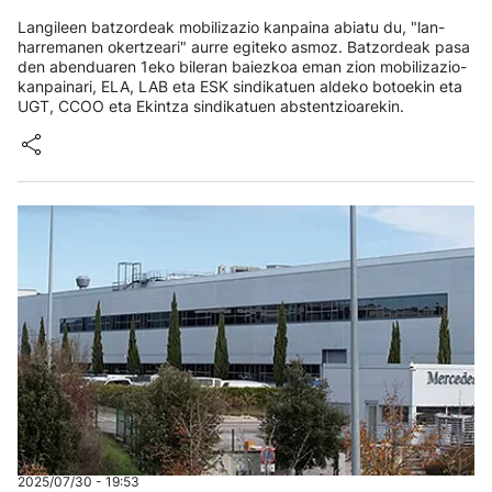
Langileen batzordeak mobilizazio kanpaina abiatu du, "lan-
harremanen okertzeari" aurre egiteko asmoz. Batzordeak pasa
den abenduaren 1eko bileran baiezkoa eman zion mobilizazio-
kanpainari, ELA, LAB eta ESK sindikatuen aldeko botoekin eta
UGT, CCOO eta Ekintza sindikatuen abstentzioarekin.
2025/07/30 - 19:53