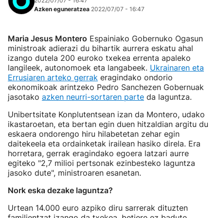
2022/07/07 - 16:47
Azken eguneratzea
2022/07/07 - 16:47
Maria Jesus Montero
Espainiako Gobernuko Ogasun
ministroak adierazi du bihartik aurrera eskatu ahal
izango dutela 200 euroko txekea errenta apaleko
langileek, autonomoek eta langabeek.
Ukrainaren eta
Errusiaren arteko gerrak
eragindako ondorio
ekonomikoak arintzeko Pedro Sanchezen Gobernuak
jasotako
azken neurri-sortaren parte
da laguntza.
Unibertsitate Konplutentsean izan da Montero, udako
ikastaroetan, eta bertan egin duen hitzaldian argitu du
eskaera ondorengo hiru hilabetetan zehar egin
daitekeela eta ordainketak irailean hasiko direla. Era
horretara, gerrak eragindako egoera latzari aurre
egiteko "2,7 milioi pertsonak ezinbesteko laguntza
jasoko dute", ministroaren esanetan.
Nork eska dezake laguntza?
Urtean 14.000 euro azpiko diru sarrerak dituzten
familientzat izango da txekea, betiere ez badute