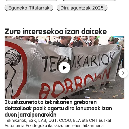
Eguneko Titularrak
Dirulaguntzak 2025
Zure interesekoa izan daiteke
Ikuskizunetako teknikarien grebaren
deitzaileak pozik agertu dira lanuzteak izan
duen jarraipenarekin
Teknikariok, ESK, LAB, UGT, CCOO, ELA eta CNT Euskal
Autonomia Erkidegoko ikuskizunen lehen hitzarmena