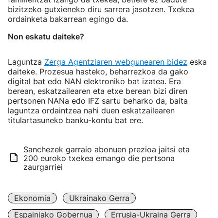
bizitzeko gutxieneko diru sarrera jasotzen. Txekea
ordainketa bakarrean egingo da.
Non eskatu daiteke?
Laguntza
Zerga Agentziaren webgunearen bidez
eska
daiteke. Prozesua hasteko, beharrezkoa da gako
digital bat edo NAN elektroniko bat izatea. Era
berean, eskatzailearen eta etxe berean bizi diren
pertsonen NANa edo IFZ sartu beharko da, baita
laguntza ordaintzea nahi duen eskatzailearen
titulartasuneko banku-kontu bat ere.
Sanchezek garraio abonuen prezioa jaitsi eta
200 euroko txekea emango die pertsona
zaurgarriei
Ekonomia
Ukrainako Gerra
Espainiako Gobernua
Errusia-Ukraina Gerra