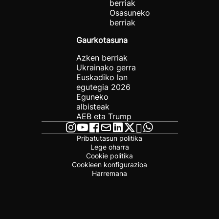
berriak
Osasuneko
berriak
Gaurkotasuna
Azken berriak
Ukrainako gerra
Euskadiko lan
egutegia 2026
Eguneko
albisteak
AEB eta Trump
Pribatutasun politika
Lege oharra
Cookie politika
Cookieen konfigurazioa
Harremana