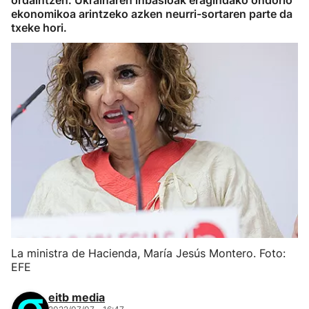
ordaintzen. Ukrainaren inbasioak eragindako ondorio
ekonomikoa arintzeko azken neurri-sortaren parte da
txeke hori.
La ministra de Hacienda, María Jesús Montero. Foto:
EFE
eitb media