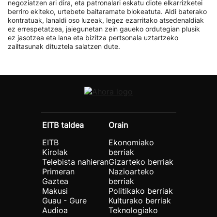
negoziatzen ari dira, eta patronalari eskatu diote elkarrizketei
berriro ekiteko, urtebete baitaramate blokeatuta. Aldi baterako
kontratuak, lanaldi oso luzeak, legez ezarritako atsedenaldiak
ez errespetatzea, jaiegunetan zein gaueko ordutegian plusik
ez jasotzea eta lana eta bizitza pertsonala uztartzeko
zailtasunak dituztela salatzen dute.
EITB taldea
Orain
EITB
Ekonomiako
Kirolak
berriak
Telebista nahieran
Gizarteko berriak
Primeran
Nazioarteko
Gaztea
berriak
Makusi
Politikako berriak
Guau - Gure
Kulturako berriak
Audioa
Teknologiako