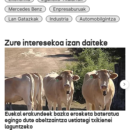
Mercedes Benz
Enpresaburuak
Lan Gatazkak
Industria
Automobilgintza
Zure interesekoa izan daiteke
Euskal erakundeek bazka erosketa bateratua
egingo dute abeltzaintza ustiategi txikienei
laguntzeko