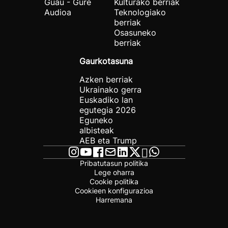
Guau - Gure
Kulturako berriak
Audioa
Teknologiako
berriak
Osasuneko
berriak
Gaurkotasuna
Azken berriak
Ukrainako gerra
Euskadiko lan
egutegia 2026
Eguneko
albisteak
AEB eta Trump
Pribatutasun politika
Lege oharra
Cookie politika
Cookieen konfigurazioa
Harremana