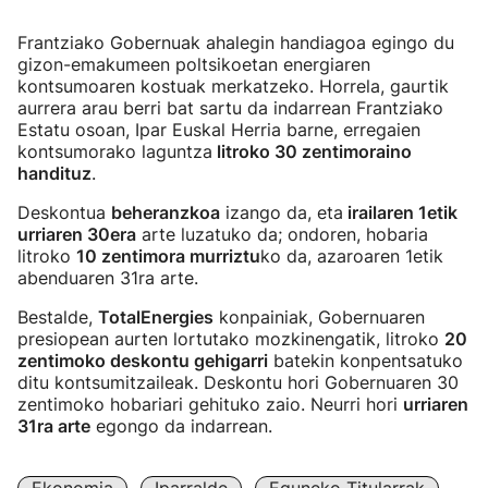
Frantziako Gobernuak ahalegin handiagoa egingo du
gizon-emakumeen poltsikoetan energiaren
kontsumoaren kostuak merkatzeko. Horrela, gaurtik
aurrera arau berri bat sartu da indarrean Frantziako
Estatu osoan, Ipar Euskal Herria barne, erregaien
kontsumorako laguntza
litroko 30 zentimoraino
handituz
.
Deskontua
beheranzkoa
izango da, eta
irailaren 1etik
urriaren 30era
arte luzatuko da; ondoren, hobaria
litroko
10 zentimora murriztu
ko da, azaroaren 1etik
abenduaren 31ra arte.
Bestalde,
TotalEnergies
konpainiak, Gobernuaren
presiopean aurten lortutako mozkinengatik, litroko
20
zentimoko deskontu gehigarri
batekin konpentsatuko
ditu kontsumitzaileak. Deskontu hori Gobernuaren 30
zentimoko hobariari gehituko zaio. Neurri hori
urriaren
31ra arte
egongo da indarrean.