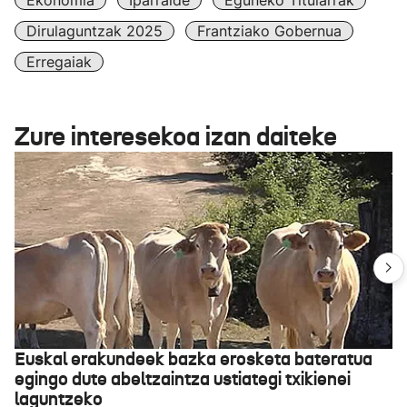
Ekonomia
Iparralde
Eguneko Titularrak
Dirulaguntzak 2025
Frantziako Gobernua
Erregaiak
Zure interesekoa izan daiteke
Euskal erakundeek bazka erosketa bateratua
egingo dute abeltzaintza ustiategi txikienei
laguntzeko