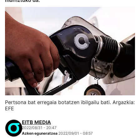
murriztuko da.
Pertsona bat erregaia botatzen ibilgailu bati. Argazkia:
EFE
EITB MEDIA
2022/08/31 - 20:47
Azken eguneratzea
2022/09/01 - 08:57