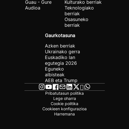
Guau - Gure
Kulturako berriak
Audioa
Teknologiako
berriak
Osasuneko
berriak
Gaurkotasuna
Azken berriak
Ukrainako gerra
Euskadiko lan
egutegia 2026
Eguneko
albisteak
AEB eta Trump
Pribatutasun politika
Lege oharra
Cookie politika
Cookieen konfigurazioa
Harremana