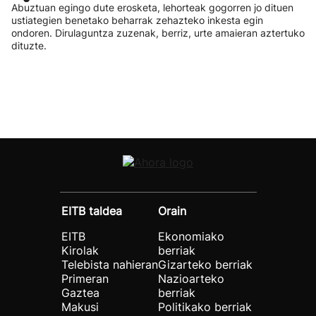
Abuztuan egingo dute erosketa, lehorteak gogorren jo dituen
ustiategien benetako beharrak zehazteko inkesta egin
ondoren. Dirulaguntza zuzenak, berriz, urte amaieran aztertuko
dituzte.
EITB taldea
Orain
EITB
Ekonomiako
Kirolak
berriak
Telebista nahieran
Gizarteko berriak
Primeran
Nazioarteko
Gaztea
berriak
Makusi
Politikako berriak