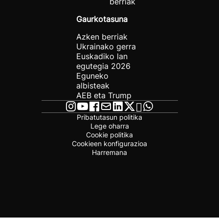
berriak
Gaurkotasuna
Azken berriak
Ukrainako gerra
Euskadiko lan
egutegia 2026
Eguneko
albisteak
AEB eta Trump
Pribatutasun politika
Lege oharra
Cookie politika
Cookieen konfigurazioa
Harremana