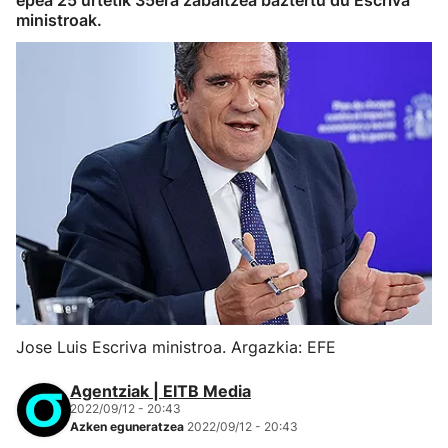
epea 25 urtetik 35era zabaltzea baztertu du Escriva
ministroak.
Jose Luis Escriva ministroa. Argazkia: EFE
Agentziak | EITB Media
2022/09/12 - 20:43
Azken eguneratzea
2022/09/12 - 20:43