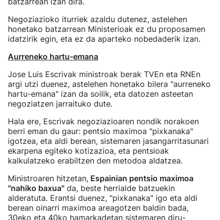
batzarrean izan dira.
Negoziazioko iturriek azaldu dutenez, astelehen
honetako batzarrean Ministerioak ez du proposamen
idatzirik egin, eta ez da aparteko nobedaderik izan.
Aurreneko hartu-emana
Jose Luis Escrivak ministroak berak TVEn eta RNEn
argi utzi duenez, astelehen honetako bilera "aurreneko
hartu-emana" izan da soilik, eta datozen asteetan
negoziatzen jarraituko dute.
Hala ere, Escrivak negoziazioaren nondik norakoen
berri eman du gaur: pentsio maximoa "pixkanaka"
igotzea, eta aldi berean, sistemaren jasangarritasunari
ekarpena egiteko kotizazioa, eta pentsioak
kalkulatzeko erabiltzen den metodoa aldatzea.
Ministroaren hitzetan,
Espainian pentsio maximoa
"nahiko baxua"
da, beste herrialde batzuekin
alderatuta. Erantsi duenez, "pixkanaka" igo eta aldi
berean oinarri maximoa areagotzen baldin bada,
30eko eta 40ko hamarkadetan sistemaren diru-