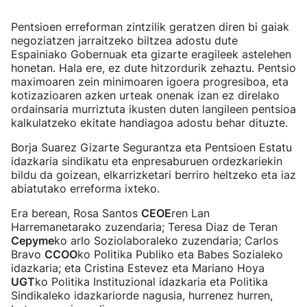
Pentsioen erreforman zintzilik geratzen diren bi gaiak
negoziatzen jarraitzeko biltzea adostu dute
Espainiako Gobernuak eta gizarte eragileek astelehen
honetan. Hala ere, ez dute hitzordurik zehaztu. Pentsio
maximoaren zein minimoaren igoera progresiboa, eta
kotizazioaren azken urteak onenak izan ez direlako
ordainsaria murriztuta ikusten duten langileen pentsioa
kalkulatzeko ekitate handiagoa adostu behar dituzte.
Borja Suarez Gizarte Segurantza eta Pentsioen Estatu
idazkaria sindikatu eta enpresaburuen ordezkariekin
bildu da goizean, elkarrizketari berriro heltzeko eta iaz
abiatutako erreforma ixteko.
Era berean, Rosa Santos
CEOE
ren Lan
Harremanetarako zuzendaria; Teresa Diaz de Teran
Cepyme
ko arlo Soziolaboraleko zuzendaria; Carlos
Bravo
CCOO
ko Politika Publiko eta Babes Sozialeko
idazkaria; eta Cristina Estevez eta Mariano Hoya
UGT
ko Politika Instituzional idazkaria eta Politika
Sindikaleko idazkariorde nagusia, hurrenez hurren,