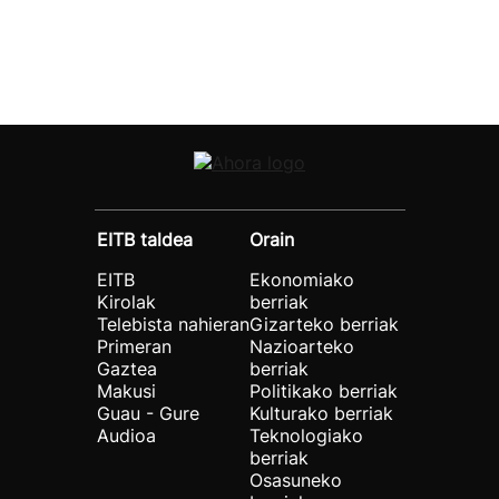
EITB taldea
Orain
EITB
Ekonomiako
Kirolak
berriak
Telebista nahieran
Gizarteko berriak
Primeran
Nazioarteko
Gaztea
berriak
Makusi
Politikako berriak
Guau - Gure
Kulturako berriak
Audioa
Teknologiako
berriak
Osasuneko