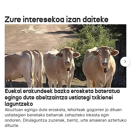
Zure interesekoa izan daiteke
Euskal erakundeek bazka erosketa bateratua
egingo dute abeltzaintza ustiategi txikienei
laguntzeko
Abuztuan egingo dute erosketa, lehorteak gogorren jo dituen
ustiategien benetako beharrak zehazteko inkesta egin
ondoren. Dirulaguntza zuzenak, berriz, urte amaieran aztertuko
dituzte.