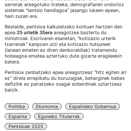
sarrerak areagotuko lirateke, demografiaren ondorioz
sistemak "tentsio handiagoa" jasango lukeen epean,
hain zuzen ere.
Bestalde, pentsioa kalkulatzeko kontuan hartzen den
epea
25 urtetik 35era
areagotzea baztertu du
ministroak. Escrivaren esanetan, "kotizazio urterik
txarrenak" kanpoan utzi eta kotizazio hutsuneei
(lanean ematen ez diren denboraldiak) tratamendu
hobeagoa ematea aztertuko dute gizarte eragileekin
batera.
Pentsioa zenbatzeko epea areagotzeaz "hitz egiten ari
ez" direla errepikatu du buruzagiak, beharginek babes
defizitik ez pairatzeko osagai ezberdinak uztartzeaz
baizik.
Politika
Ekonomia
Espainiako Gobernua
Espainia
Eguneko Titularrak
Pentsioak 2025