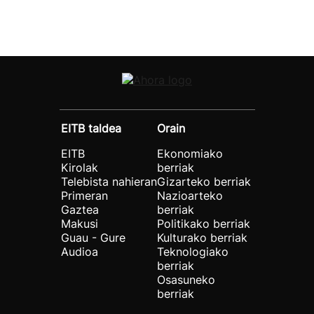
EITB taldea
Orain
EITB
Ekonomiako
Kirolak
berriak
Telebista nahieran
Gizarteko berriak
Primeran
Nazioarteko
Gaztea
berriak
Makusi
Politikako berriak
Guau - Gure
Kulturako berriak
Audioa
Teknologiako
berriak
Osasuneko
berriak