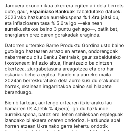
Jarduera ekonomikoa okerrera egiten ari dela berretsi
dute, gaur,
Espainiako Bankua
k zabaldutako datuek:
2023rako hazkunde aurreikuspena
% 1,4ra
jaitsi du,
eta inflazioaren tasa % 5,6ra igo —ekainean
aurreikusitakoa baino 3 puntu gehiago—, batik bat,
energiaren prezioaren gorakadak eraginda.
Datorren urterako Barne Produktu Gordina uste baino
gutxiago haztearen arrazoien artean, ondorengoak
nabarmendu ditu Banku Zentralak, gaur zabaldutako
txostenean: inflazio altua, finantzazio baldintzen
okertzea, ziurgabetasuna areagotzea eta oro har
eskariak behera egitea. Pandemia aurreko maila
2024an berreskuratuko dela aurreikusi du erakunde
horrek, ekainean iragarritakoa baino sei hilabete
beranduago.
Bien bitartean, aurtengo urtearen itxierarako lau
hamarren (% 4,1etik % 4,5era) igo du hazkunde
aurreikuspena, batez ere, lehen sehilekoan enpleguak
izandako bilakaera onaren ondorioz. Hazkunde apal
horren atzean Ukrainako gerra lehertu ondotik