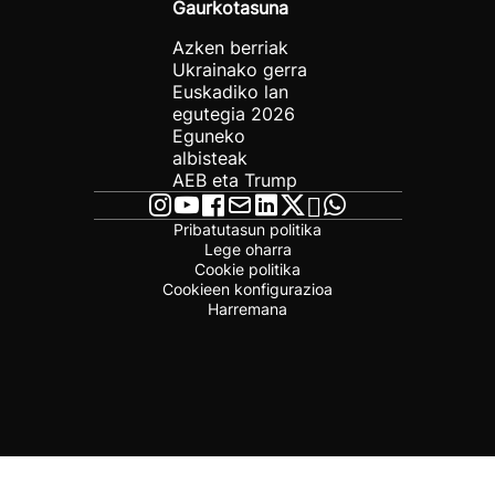
Gaurkotasuna
Azken berriak
Ukrainako gerra
Euskadiko lan
egutegia 2026
Eguneko
albisteak
AEB eta Trump
Pribatutasun politika
Lege oharra
Cookie politika
Cookieen konfigurazioa
Harremana