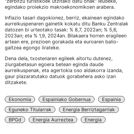
"zerbitzu turistikoek utzitako datu onak" leudeke,
egindako proiekzio makroekonomikoen arabera.
Inflazio tasari dagokionez, berriz, ekainean egindako
aurreikuspenaren gainetik kokatu ditu Banku Zentralak
datozen bi urteotako tasak: % 8,7, 2022an; % 5,6,
2023an; eta % 1,9, 2024an. Bilakaera horren eragileen
artean ere, prezioen gorakada eta euroaren balio-
galtzea egongo lirateke.
Dena dela, txostenaren egileek aitortu dutenez,
ziurgabetasun egoera betean eginda daude
aurreikuspenak, eta agertokia oso aldakorra izanda,
gaur plazaratutako datuok gorabehera asko izan
ditzakete.
Ekonomia
Espainiako Gobernua
Espainia
Eguneko Titularrak
Energia Berriztagarriak
BPGd
Energia Aurreztea
Energia