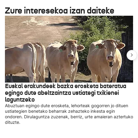
Zure interesekoa izan daiteke
Euskal erakundeek bazka erosketa bateratua
egingo dute abeltzaintza ustiategi txikienei
laguntzeko
Abuztuan egingo dute erosketa, lehorteak gogorren jo dituen
ustiategien benetako beharrak zehazteko inkesta egin
ondoren. Dirulaguntza zuzenak, berriz, urte amaieran aztertuko
dituzte.