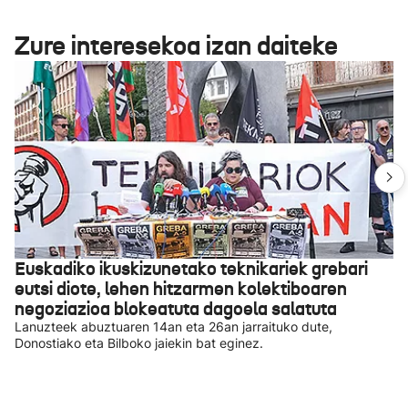
Zure interesekoa izan daiteke
Euskadiko ikuskizunetako teknikariek grebari
eutsi diote, lehen hitzarmen kolektiboaren
negoziazioa blokeatuta dagoela salatuta
Lanuzteek abuztuaren 14an eta 26an jarraituko dute,
Donostiako eta Bilboko jaiekin bat eginez.