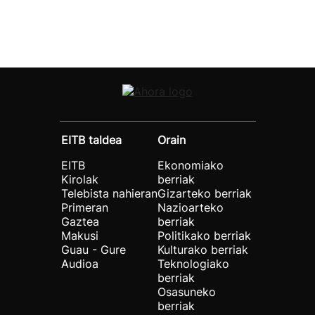
EITB taldea
Orain
EITB
Ekonomiako
Kirolak
berriak
Telebista nahieran
Gizarteko berriak
Primeran
Nazioarteko
Gaztea
berriak
Makusi
Politikako berriak
Guau - Gure
Kulturako berriak
Audioa
Teknologiako
berriak
Osasuneko
berriak