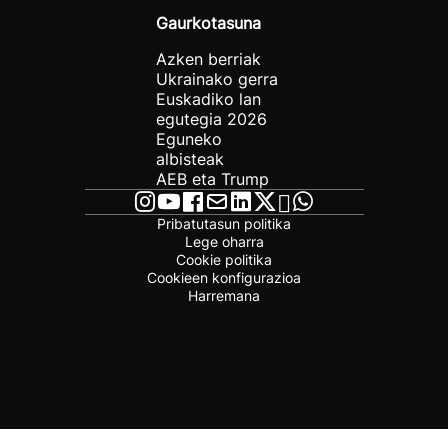
Gaurkotasuna
Azken berriak
Ukrainako gerra
Euskadiko lan
egutegia 2026
Eguneko
albisteak
AEB eta Trump
Pribatutasun politika
Lege oharra
Cookie politika
Cookieen konfigurazioa
Harremana