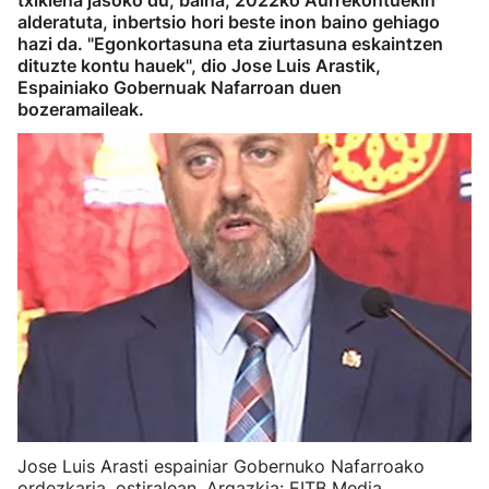
txikiena jasoko du, baina, 2022ko Aurrekontuekin
alderatuta, inbertsio hori beste inon baino gehiago
hazi da. "Egonkortasuna eta ziurtasuna eskaintzen
dituzte kontu hauek", dio Jose Luis Arastik,
Espainiako Gobernuak Nafarroan duen
bozeramaileak.
Jose Luis Arasti espainiar Gobernuko Nafarroako
ordezkaria, ostiralean. Argazkia: EITB Media.