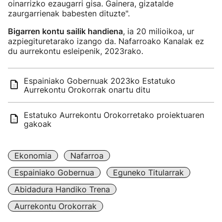
oinarrizko ezaugarri gisa. Gainera, gizatalde
zaurgarrienak babesten dituzte".
Bigarren kontu sailik handiena
, ia 20 milioikoa, ur
azpiegituretarako izango da. Nafarroako Kanalak ez
du aurrekontu esleipenik, 2023rako.
Espainiako Gobernuak 2023ko Estatuko
Aurrekontu Orokorrak onartu ditu
Estatuko Aurrekontu Orokorretako proiektuaren
gakoak
Ekonomia
Nafarroa
Espainiako Gobernua
Eguneko Titularrak
Abidadura Handiko Trena
Aurrekontu Orokorrak