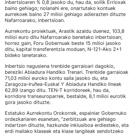
inbertsioaren % 0,8 jasoko du, hau da, soilik Errioxak
baino gehiago; nolanahi ere, onartutako kontuek
aurrekoek baino 27 milioi gehiago adierazten dituzte
Nafarroarako, inbertsioan.
Aurrekontu proiektuak, Arastik azaldu duenez, 103,8
milioi euro ditu Nafarroarako benetako inbertsioan;
horrez gain, Foru Gobernuak beste 15 milioi jasoko
ditu, kapital transferentzia moduan, N-121-Ako 2+1
bideko lanetarako.
Inbertsio nagusiena trenbide garraioari dagokio,
bereziki Abiadura Handiko Trenari. Trenbide garraioak
71,03 milioi euroko kontu saila jasoko du, eta
Zaragoza-Iruñea-Euskal Y Abiadura Handiko lineak
62,89 izango ditu. TEN-T korridoreek, hau da,
korridore transeuroparrek, bestalde, 8,1 milioi eurotik
gora jasoko dituzte.
Estatuko Aurrekontu Orokorrek, espainiar Gobernuko
ordezkariaren esanetan, "zerbitzuak are gehiago
indartzen dituzte, hazkunde inklusiboa erdiesteko, eta
erdi mailako klaseak eta klase langileak sendotzeko