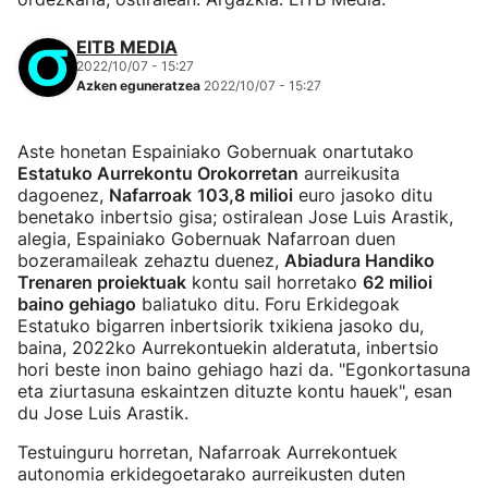
EITB MEDIA
2022/10/07 - 15:27
Azken eguneratzea
2022/10/07 - 15:27
Aste honetan Espainiako Gobernuak onartutako
Estatuko Aurrekontu Orokorretan
aurreikusita
dagoenez,
Nafarroak
103,8 milioi
euro jasoko ditu
benetako inbertsio gisa; ostiralean Jose Luis Arastik,
alegia, Espainiako Gobernuak Nafarroan duen
bozeramaileak zehaztu duenez,
Abiadura Handiko
Trenaren proiektuak
kontu sail horretako
62 milioi
baino gehiago
baliatuko ditu. Foru Erkidegoak
Estatuko bigarren inbertsiorik txikiena jasoko du,
baina, 2022ko Aurrekontuekin alderatuta, inbertsio
hori beste inon baino gehiago hazi da. "Egonkortasuna
eta ziurtasuna eskaintzen dituzte kontu hauek", esan
du Jose Luis Arastik.
Testuinguru horretan, Nafarroak Aurrekontuek
autonomia erkidegoetarako aurreikusten duten