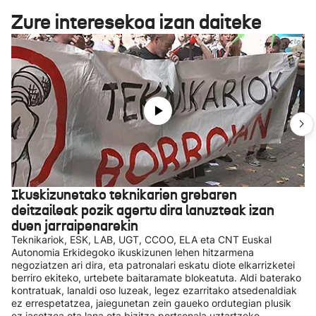
Zure interesekoa izan daiteke
Ikuskizunetako teknikarien grebaren
deitzaileak pozik agertu dira lanuzteak izan
duen jarraipenarekin
Teknikariok, ESK, LAB, UGT, CCOO, ELA eta CNT Euskal
Autonomia Erkidegoko ikuskizunen lehen hitzarmena
negoziatzen ari dira, eta patronalari eskatu diote elkarrizketei
berriro ekiteko, urtebete baitaramate blokeatuta. Aldi baterako
kontratuak, lanaldi oso luzeak, legez ezarritako atsedenaldiak
ez errespetatzea, jaiegunetan zein gaueko ordutegian plusik
ez jasotzea eta lana eta bizitza pertsonala uztartzeko