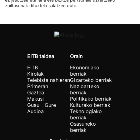
zailtasunak dituztela salatzen dute.
EITB taldea
Orain
EITB
Ekonomiako
Kirolak
berriak
Telebista nahieran
Gizarteko berriak
Primeran
Nazioarteko
Gaztea
berriak
Makusi
Politikako berriak
Guau - Gure
Kulturako berriak
Audioa
Teknologiako
berriak
Osasuneko
berriak