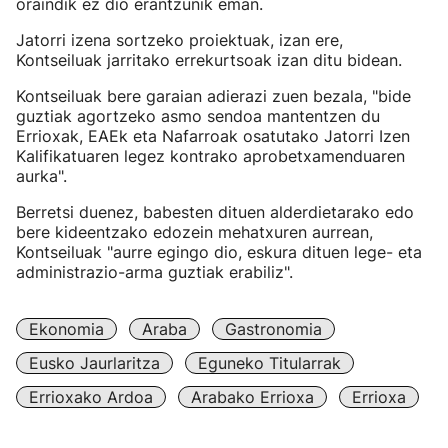
oraindik ez dio erantzunik eman.
Jatorri izena sortzeko proiektuak, izan ere,
Kontseiluak jarritako errekurtsoak izan ditu bidean.
Kontseiluak bere garaian adierazi zuen bezala, "bide
guztiak agortzeko asmo sendoa mantentzen du
Errioxak, EAEk eta Nafarroak osatutako Jatorri Izen
Kalifikatuaren legez kontrako aprobetxamenduaren
aurka".
Berretsi duenez, babesten dituen alderdietarako edo
bere kideentzako edozein mehatxuren aurrean,
Kontseiluak "aurre egingo dio, eskura dituen lege- eta
administrazio-arma guztiak erabiliz".
Ekonomia
Araba
Gastronomia
Eusko Jaurlaritza
Eguneko Titularrak
Errioxako Ardoa
Arabako Errioxa
Errioxa