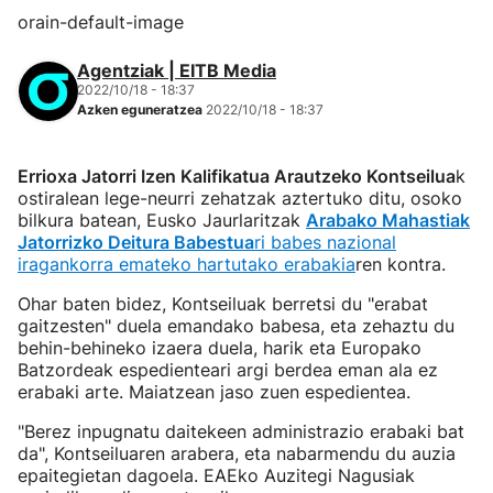
orain-default-image
Agentziak | EITB Media
2022/10/18 - 18:37
Azken eguneratzea
2022/10/18 - 18:37
Errioxa Jatorri Izen Kalifikatua Arautzeko Kontseilua
k
ostiralean lege-neurri zehatzak aztertuko ditu, osoko
bilkura batean, Eusko Jaurlaritzak
Arabako Mahastiak
Jatorrizko Deitura Babestua
ri babes nazional
iragankorra emateko hartutako erabakia
ren kontra.
Ohar baten bidez, Kontseiluak berretsi du "erabat
gaitzesten" duela emandako babesa, eta zehaztu du
behin-behineko izaera duela, harik eta Europako
Batzordeak espedienteari argi berdea eman ala ez
erabaki arte. Maiatzean jaso zuen espedientea.
"Berez inpugnatu daitekeen administrazio erabaki bat
da", Kontseiluaren arabera, eta nabarmendu du auzia
epaitegietan dagoela. EAEko Auzitegi Nagusiak