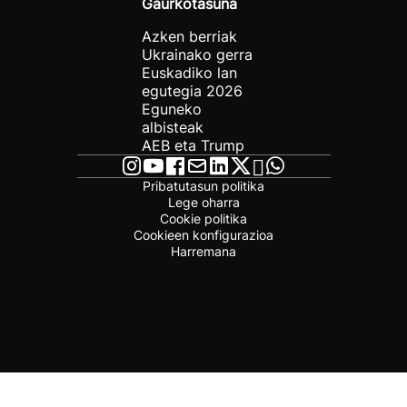
Gaurkotasuna
Azken berriak
Ukrainako gerra
Euskadiko lan
egutegia 2026
Eguneko
albisteak
AEB eta Trump
Pribatutasun politika
Lege oharra
Cookie politika
Cookieen konfigurazioa
Harremana