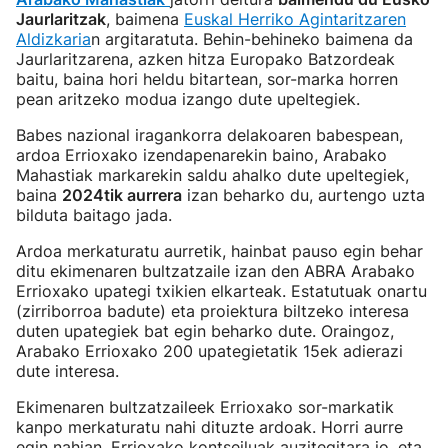
Jaurlaritzak
, baimena
Euskal Herriko Agintaritzaren
Aldizkaria
n argitaratuta. Behin-behineko baimena da
Jaurlaritzarena, azken hitza Europako Batzordeak
baitu, baina hori heldu bitartean, sor-marka horren
pean aritzeko modua izango dute upeltegiek.
Babes nazional iragankorra delakoaren babespean,
ardoa Errioxako izendapenarekin baino, Arabako
Mahastiak markarekin saldu ahalko dute upeltegiek,
baina
2024tik aurrera
izan beharko du, aurtengo uzta
bilduta baitago jada.
Ardoa merkaturatu aurretik, hainbat pauso egin behar
ditu ekimenaren bultzatzaile izan den ABRA Arabako
Errioxako upategi txikien elkarteak. Estatutuak onartu
(zirriborroa badute) eta proiektura biltzeko interesa
duten upategiek bat egin beharko dute. Oraingoz,
Arabako Errioxako 200 upategietatik 15ek adierazi
dute interesa.
Ekimenaren bultzatzaileek Errioxako sor-markatik
kanpo merkaturatu nahi dituzte ardoak. Horri aurre
egin nahian, Errioxako kontseiluak auzitegitara jo, eta