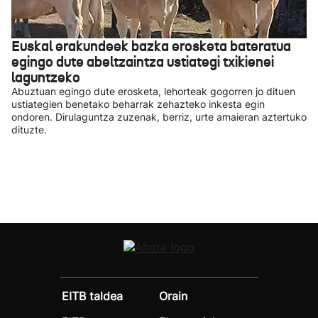
Euskal erakundeek bazka erosketa bateratua
egingo dute abeltzaintza ustiategi txikienei
laguntzeko
Abuztuan egingo dute erosketa, lehorteak gogorren jo dituen
ustiategien benetako beharrak zehazteko inkesta egin
ondoren. Dirulaguntza zuzenak, berriz, urte amaieran aztertuko
dituzte.
EITB taldea
Orain