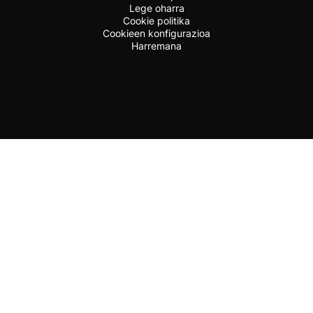
Lege oharra
Cookie politika
Cookieen konfigurazioa
Harremana