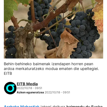
Behin-behineko baimenak izendapen horren pean
ardoa merkaturatzeko modua ematen die upeltegiei.
EITB
EITB Media
2022/10/18 - 09:51
Azken eguneratzea
2022/10/18 - 09:51
Arabako Mahastiak
jatorri deitura
baimendu du Eusko