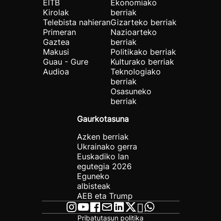
EITB
Ekonomiako
Kirolak
berriak
Telebista nahieran
Gizarteko berriak
Primeran
Nazioarteko
Gaztea
berriak
Makusi
Politikako berriak
Guau - Gure
Kulturako berriak
Audioa
Teknologiako
berriak
Osasuneko
berriak
Gaurkotasuna
Azken berriak
Ukrainako gerra
Euskadiko lan
egutegia 2026
Eguneko
albisteak
AEB eta Trump
Pribatutasun politika