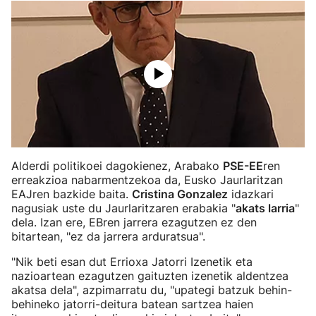
Alderdi politikoei dagokienez, Arabako
PSE-EE
ren
erreakzioa nabarmentzekoa da, Eusko Jaurlaritzan
EAJren bazkide baita.
Cristina Gonzalez
idazkari
nagusiak uste du Jaurlaritzaren erabakia "
akats larria
"
dela. Izan ere, EBren jarrera ezagutzen ez den
bitartean, "ez da jarrera arduratsua".
"Nik beti esan dut Errioxa Jatorri Izenetik eta
nazioartean ezagutzen gaituzten izenetik aldentzea
akatsa dela", azpimarratu du, "upategi batzuk behin-
behineko jatorri-deitura batean sartzea haien