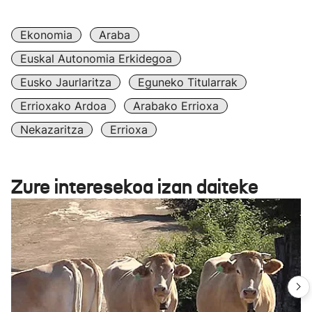
Ekonomia
Araba
Euskal Autonomia Erkidegoa
Eusko Jaurlaritza
Eguneko Titularrak
Errioxako Ardoa
Arabako Errioxa
Nekazaritza
Errioxa
Zure interesekoa izan daiteke