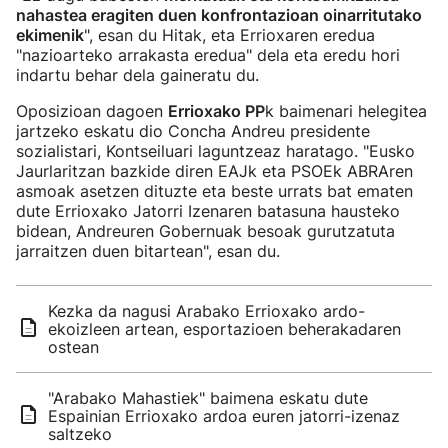
nahastea eragiten duen konfrontazioan oinarritutako
ekimenik
", esan du Hitak, eta Errioxaren eredua
"nazioarteko arrakasta eredua" dela eta eredu hori
indartu behar dela gaineratu du.
Oposizioan dagoen
Errioxako PP
k baimenari helegitea
jartzeko eskatu dio Concha Andreu presidente
sozialistari, Kontseiluari laguntzeaz haratago. "Eusko
Jaurlaritzan bazkide diren EAJk eta PSOEk ABRAren
asmoak asetzen dituzte eta beste urrats bat ematen
dute Errioxako Jatorri Izenaren batasuna hausteko
bidean, Andreuren Gobernuak besoak gurutzatuta
jarraitzen duen bitartean", esan du.
Kezka da nagusi Arabako Errioxako ardo-
ekoizleen artean, esportazioen beherakadaren
ostean
"Arabako Mahastiek" baimena eskatu dute
Espainian Errioxako ardoa euren jatorri-izenaz
saltzeko