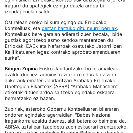
iragarri du upategiek ezingo dutela ardoa bi
izendapenekin saldu.
Ostiralean osoko bilkura egingo du Errioxako
kontseiluak, eta
bertan hartuko ditu neurri berriak
.
Kontseiluak bere garaian adierazi zuen bezala, "bide
guztiak agortzeko asmo sendoa mantentzen du
Errioxak, EAEk eta Nafarroak osatutako Jatorri Izen
Kalifikatuaren legez kontrako aprobetxamenduaren
aurka".
Bingen Zupiria
Eusko Jaurlaritzako bozeramaileak
azaldu duenez, administrazio-prozedurak ez zion
aukerarik ematen Jaurlaritzari Arabako Errioxako
Upeltegien Elkarteak (ABRA) "Arabako Mahastien"
etiketak dituen ardoa saltzeko egindako eskaera
bermatzeko ez bazen.
Zupiriak, asteroko Gobernu Kontseiluaren bileraren
ondoren egindako agerraldian, "Babes Nazional
Iragankorra azaldu duenez, aldi baterako baimena da,
ABRAk uztailean izapidetu zuen eskaerari erantzuteko.
Izan ere, azken erabakia Europar Batasunari dagokio,