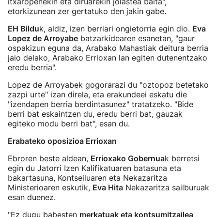
itxaropenekin eta diruarekin jolastea baita",
etorkizunean zer gertatuko den jakin gabe.
EH Bildu
k, aldiz, izen berriari ongietorria egin dio.
Eva
Lopez de Arroyabe
batzarkidearen esanetan, "gaur
ospakizun eguna da, Arabako Mahastiak deitura berria
jaio delako, Arabako Errioxan lan egiten dutenentzako
eredu berria".
Lopez de Arroyabek gogorarazi du "oztopoz betetako
zazpi urte" izan direla, eta erakundeei eskatu die
"izendapen berria berdintasunez" tratatzeko. "Bide
berri bat eskaintzen du, eredu berri bat, gauzak
egiteko modu berri bat", esan du.
Erabateko oposizioa Errioxan
Ebroren beste aldean,
Errioxako Gobernua
k berretsi
egin du Jatorri Izen Kalifikatuaren batasuna eta
bakartasuna, Kontseiluaren eta Nekazaritza
Ministerioaren eskutik,
Eva Hita
Nekazaritza sailburuak
esan duenez.
"Ez dugu babesten
merkatuak eta kontsumitzailea