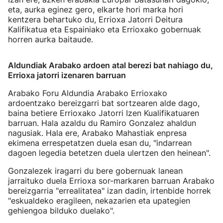
eta, aurka eginez gero, elkarte hori marka hori
kentzera behartuko du, Errioxa Jatorri Deitura
Kalifikatua eta Espainiako eta Errioxako gobernuak
horren aurka baitaude.
Aldundiak Arabako ardoen atal berezi bat nahiago du,
Errioxa jatorri izenaren barruan
Arabako Foru Aldundia Arabako Errioxako
ardoentzako bereizgarri bat sortzearen alde dago,
baina betiere Errioxako Jatorri Izen Kualifikatuaren
barruan. Hala azaldu du Ramiro Gonzalez ahaldun
nagusiak. Hala ere, Arabako Mahastiak enpresa
ekimena errespetatzen duela esan du, "indarrean
dagoen legedia betetzen duela ulertzen den heinean".
Gonzalezek iragarri du bere gobernuak lanean
jarraituko duela Errioxa sor-markaren barruan Arabako
bereizgarria "errealitatea" izan dadin, irtenbide horrek
"eskualdeko eragileen, nekazarien eta upategien
gehiengoa bilduko duelako".