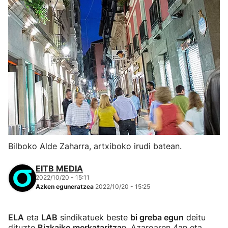
Bilboko Alde Zaharra, artxiboko irudi batean.
EITB MEDIA
2022/10/20 - 15:11
Azken eguneratzea
2022/10/20 - 15:25
ELA
eta
LAB
sindikatuek beste
bi greba egun
deitu
dituzte
Bizkaiko merkataritza
n. Azaroaren 4an eta