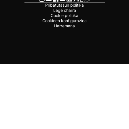
Pribatutasun politika
Lege oharra
Cookie politika
Cookieen konfigurazioa
Harremana