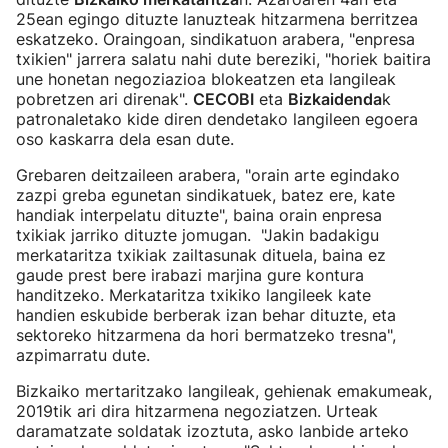
25ean egingo dituzte lanuzteak hitzarmena berritzea
eskatzeko. Oraingoan, sindikatuon arabera, "enpresa
txikien" jarrera salatu nahi dute bereziki, "horiek baitira
une honetan negoziazioa blokeatzen eta langileak
pobretzen ari direnak".
CECOBI
eta
Bizkaidenda
k
patronaletako kide diren dendetako langileen egoera
oso kaskarra dela esan dute.
Grebaren deitzaileen arabera, "orain arte egindako
zazpi greba egunetan sindikatuek, batez ere, kate
handiak interpelatu dituzte", baina orain enpresa
txikiak jarriko dituzte jomugan. "Jakin badakigu
merkataritza txikiak zailtasunak dituela, baina ez
gaude prest bere irabazi marjina gure kontura
handitzeko. Merkataritza txikiko langileek kate
handien eskubide berberak izan behar dituzte, eta
sektoreko hitzarmena da hori bermatzeko tresna",
azpimarratu dute.
Bizkaiko mertaritzako langileak, gehienak emakumeak,
2019tik ari dira hitzarmena negoziatzen. Urteak
daramatzate soldatak izoztuta, asko lanbide arteko