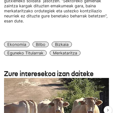
gutxieneko soldata jasotzen. "Sektoreko gehienak
zaintza kargak dituzten emakumeak gara, baina
merkataritzako ordutegiek eta ustezko kontziliazio
neurriek ez dituzte gure benetako beharrak betetzen",
esan dute.
Ekonomia
Bilbo
Bizkaia
Eguneko Titularrak
Merkataritza
Zure interesekoa izan daiteke