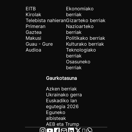
EITB
Ekonomiako
Kirolak
berriak
Telebista nahieran
Gizarteko berriak
Primeran
Nazioarteko
Gaztea
berriak
Makusi
Politikako berriak
Guau - Gure
Kulturako berriak
Audioa
Teknologiako
berriak
Osasuneko
berriak
Gaurkotasuna
Azken berriak
Ukrainako gerra
Euskadiko lan
egutegia 2026
Eguneko
albisteak
AEB eta Trump