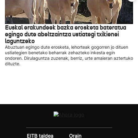
Euskal erakundeek bazka erosketa bateratua
egingo dute abeltzaintza ustiategi txikienei
laguntzeko
Abuztuan egingo dute erosketa, lehorteak gogorren jo dituen
ustiategien benetako beharrak zehazteko inkesta egin
ondoren. Dirulaguntza zuzenak, berriz, urte amaieran aztertuko
dituzte.
EITB taldea
Orain