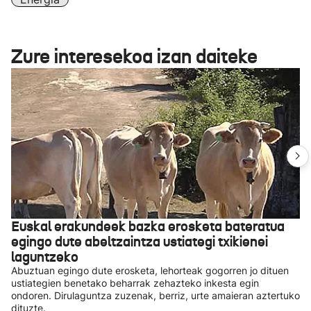
Zure interesekoa izan daiteke
Euskal erakundeek bazka erosketa bateratua
egingo dute abeltzaintza ustiategi txikienei
laguntzeko
Abuztuan egingo dute erosketa, lehorteak gogorren jo dituen
ustiategien benetako beharrak zehazteko inkesta egin
ondoren. Dirulaguntza zuzenak, berriz, urte amaieran aztertuko
dituzte.