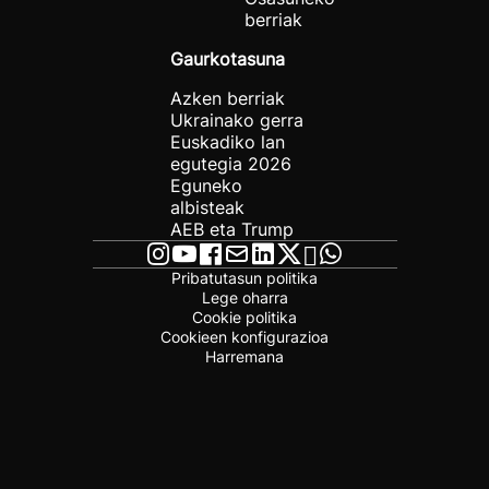
berriak
Gaurkotasuna
Azken berriak
Ukrainako gerra
Euskadiko lan
egutegia 2026
Eguneko
albisteak
AEB eta Trump
Pribatutasun politika
Lege oharra
Cookie politika
Cookieen konfigurazioa
Harremana