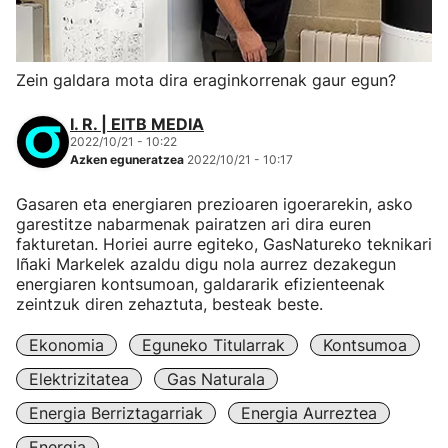
Zein galdara mota dira eraginkorrenak gaur egun?
I. R. | EITB MEDIA
2022/10/21 - 10:22
Azken eguneratzea
2022/10/21 - 10:17
Gasaren eta energiaren prezioaren igoerarekin, asko
garestitze nabarmenak pairatzen ari dira euren
fakturetan. Horiei aurre egiteko, GasNatureko teknikari
Iñaki Markelek azaldu digu nola aurrez dezakegun
energiaren kontsumoan, galdararik efizienteenak
zeintzuk diren zehaztuta, besteak beste.
Ekonomia
Eguneko Titularrak
Kontsumoa
Elektrizitatea
Gas Naturala
Energia Berriztagarriak
Energia Aurreztea
Energia