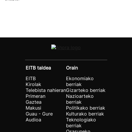
EITB taldea
Orain
EITB
Ekonomiako
Kirolak
berriak
Telebista nahieran
Gizarteko berriak
Primeran
Nazioarteko
Gaztea
berriak
Makusi
Politikako berriak
Guau - Gure
Kulturako berriak
Audioa
Teknologiako
berriak
Osasuneko