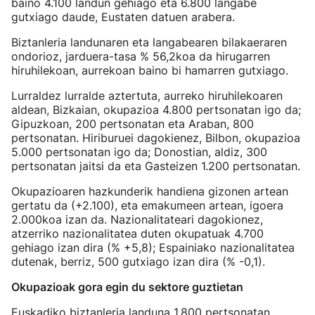
baino 4.100 landun gehiago eta 6.800 langabe
gutxiago daude, Eustaten datuen arabera.
Biztanleria landunaren eta langabearen bilakaeraren
ondorioz, jarduera-tasa % 56,2koa da hirugarren
hiruhilekoan, aurrekoan baino bi hamarren gutxiago.
Lurraldez lurralde aztertuta, aurreko hiruhilekoaren
aldean, Bizkaian, okupazioa 4.800 pertsonatan igo da;
Gipuzkoan, 200 pertsonatan eta Araban, 800
pertsonatan. Hiriburuei dagokienez, Bilbon, okupazioa
5.000 pertsonatan igo da; Donostian, aldiz, 300
pertsonatan jaitsi da eta Gasteizen 1.200 pertsonatan.
Okupazioaren hazkunderik handiena gizonen artean
gertatu da (+2.100), eta emakumeen artean, igoera
2.000koa izan da. Nazionalitateari dagokionez,
atzerriko nazionalitatea duten okupatuak 4.700
gehiago izan dira (% +5,8); Espainiako nazionalitatea
dutenak, berriz, 500 gutxiago izan dira (% -0,1).
Okupazioak gora egin du sektore guztietan
Euskadiko biztanleria landuna 1.800 pertsonatan