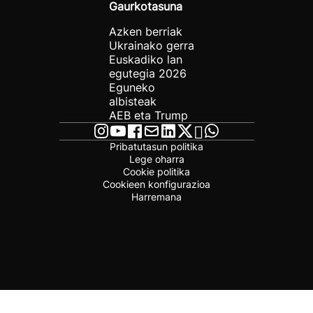
Gaurkotasuna
Azken berriak
Ukrainako gerra
Euskadiko lan
egutegia 2026
Eguneko
albisteak
AEB eta Trump
Pribatutasun politika
Lege oharra
Cookie politika
Cookieen konfigurazioa
Harremana