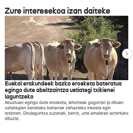
Zure interesekoa izan daiteke
Euskal erakundeek bazka erosketa bateratua
egingo dute abeltzaintza ustiategi txikienei
laguntzeko
Abuztuan egingo dute erosketa, lehorteak gogorren jo dituen
ustiategien benetako beharrak zehazteko inkesta egin
ondoren. Dirulaguntza zuzenak, berriz, urte amaieran aztertuko
dituzte.