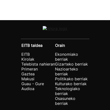
EITB taldea
Orain
EITB
Ekonomiako
Kirolak
berriak
Telebista nahieran
Gizarteko berriak
Primeran
Nazioarteko
Gaztea
berriak
Makusi
Politikako berriak
Guau - Gure
Kulturako berriak
Audioa
Teknologiako
berriak
Osasuneko
berriak