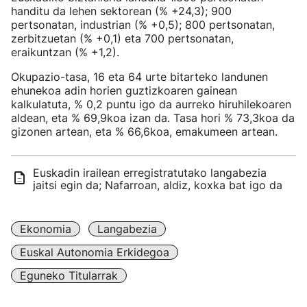
handitu da lehen sektorean (% +24,3); 900
pertsonatan, industrian (% +0,5); 800 pertsonatan,
zerbitzuetan (% +0,1) eta 700 pertsonatan,
eraikuntzan (% +1,2).
Okupazio-tasa, 16 eta 64 urte bitarteko landunen
ehunekoa adin horien guztizkoaren gainean
kalkulatuta, % 0,2 puntu igo da aurreko hiruhilekoaren
aldean, eta % 69,9koa izan da. Tasa hori % 73,3koa da
gizonen artean, eta % 66,6koa, emakumeen artean.
Euskadin irailean erregistratutako langabezia
jaitsi egin da; Nafarroan, aldiz, koxka bat igo da
Ekonomia
Langabezia
Euskal Autonomia Erkidegoa
Eguneko Titularrak