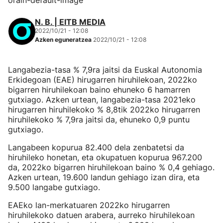
orain-default-image
N. B. | EITB MEDIA
2022/10/21 - 12:08
Azken eguneratzea
2022/10/21 - 12:08
Langabezia-tasa % 7,9ra jaitsi da Euskal Autonomia
Erkidegoan (EAE) hirugarren hiruhilekoan, 2022ko
bigarren hiruhilekoan baino ehuneko 6 hamarren
gutxiago. Azken urtean, langabezia-tasa 2021eko
hirugarren hiruhilekoko % 8,8tik 2022ko hirugarren
hiruhilekoko % 7,9ra jaitsi da, ehuneko 0,9 puntu
gutxiago.
Langabeen kopurua 82.400 dela zenbatetsi da
hiruhileko honetan, eta okupatuen kopurua 967.200
da, 2022ko bigarren hiruhilekoan baino % 0,4 gehiago.
Azken urtean, 19.600 landun gehiago izan dira, eta
9.500 langabe gutxiago.
EAEko lan-merkatuaren 2022ko hirugarren
hiruhilekoko datuen arabera, aurreko hiruhilekoan