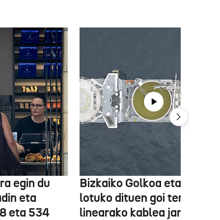
ra egin du
Bizkaiko Golkoa eta Frantz
din eta
lotuko dituen goi tentsioko
78 eta 534
linearako kablea jartzen ha