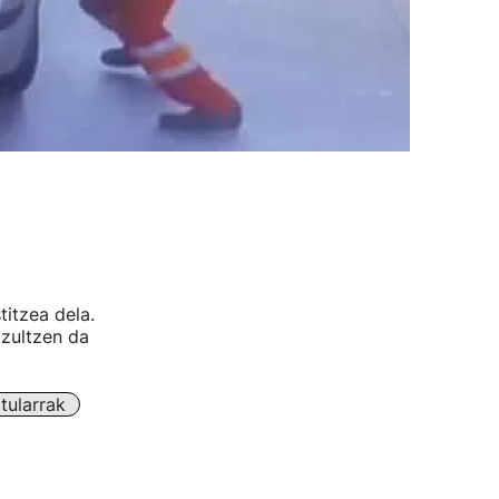
itzea dela.
tzultzen da
tularrak