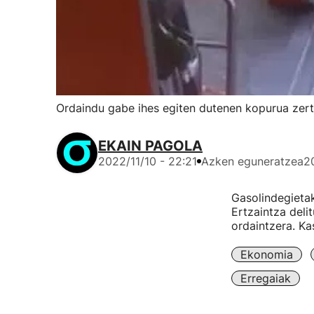
Ordaindu gabe ihes egiten dutenen kopurua zert
EKAIN PAGOLA
2022/11/10 - 22:21
Azken eguneratzea
2
Gasolindegietak
Ertzaintza deli
ordaintzera. Ka
Ekonomia
Erregaiak