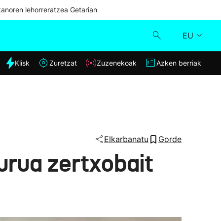
kanoren lehorreratzea Getarian
EU
dia
Klisk
Zuretzat
Zuzenekoak
Azken berriak
Klisk
Zuzenekoak
Zuretzat
Elkarbanatu
Gorde
urua zertxobait
Azken berriak