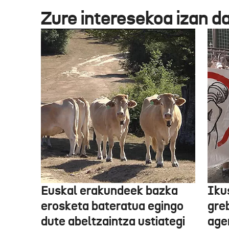
Zure interesekoa izan d
Euskal erakundeek bazka
Iku
erosketa bateratua egingo
gre
dute abeltzaintza ustiategi
ager