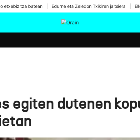
|
|
ko etxebizitza batean
Edurne eta Zeledon Txikiren jaitsiera
El
tura
Ikusmiran
Egural
Osasuna
Teknologia
es egiten dutenen kop
ietan