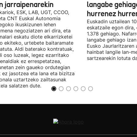
n jarraipenarekin
langabe gehiag
kariok, ESK, LAB, UGT, CCOO,
hurrenez hurre
eta CNT Euskal Autonomia
Euskadin uztailean 1
egoko ikuskizunen lehen
eskatzaile egon dira,
rmena negoziatzen ari dira, eta
1.378 gehiago. Nafarr
nalari eskatu diote elkarrizketei
langabe gehiago izan 
ro ekiteko, urtebete baitaramate
Eusko Jaurlaritzaren 
atuta. Aldi baterako kontratuak,
hainbat langile lan-m
di oso luzeak, legez ezarritako
sartzearekin lotuta d
enaldiak ez errespetatzea,
unetan zein gaueko ordutegian
k ez jasotzea eta lana eta bizitza
onala uztartzeko zailtasunak
tela salatzen dute.