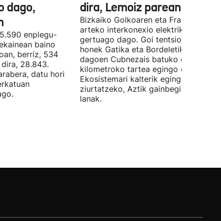
o dago,
dira, Lemoiz parean
n
Bizkaiko Golkoaren eta Frantziaren
arteko interkonexio elektrikoa
05.590 enplegu-
gertuago dago. Goi tentsioko linea
 ekainean baino
honek Gatika eta Bordeletik gertu
oan, berriz, 534
dagoen Cubnezais batuko ditu eta 2
dira, 28.843.
kilometroko tartea egingo du ur azpi
arabera, datu hori
Ekosistemari kalterik egingo ez zaiol
erkatuan
ziurtatzeko, Aztik gainbegiratuko dit
ago.
lanak.