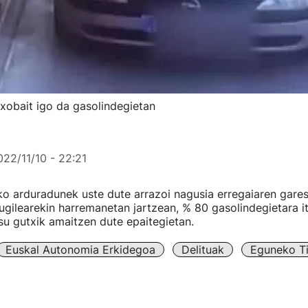
xobait igo da gasolindegietan
022/11/10 - 22:21
o arduradunek uste dute arrazoi nagusia erregaiaren garest
tugilearekin harremanetan jartzean, % 80 gasolindegietara i
su gutxik amaitzen dute epaitegietan.
Euskal Autonomia Erkidegoa
Delituak
Eguneko Ti