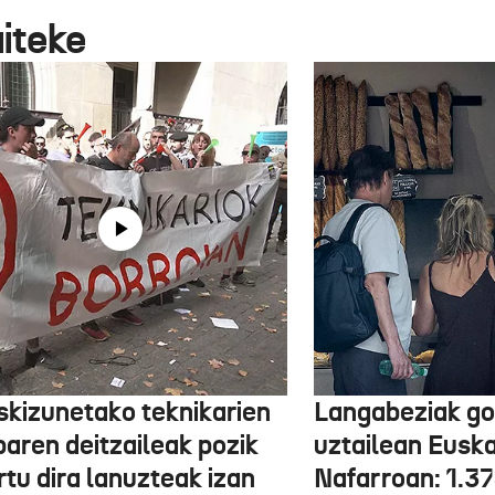
aiteke
skizunetako teknikarien
Langabeziak go
baren deitzaileak pozik
uztailean Euska
tu dira lanuzteak izan
Nafarroan: 1.3