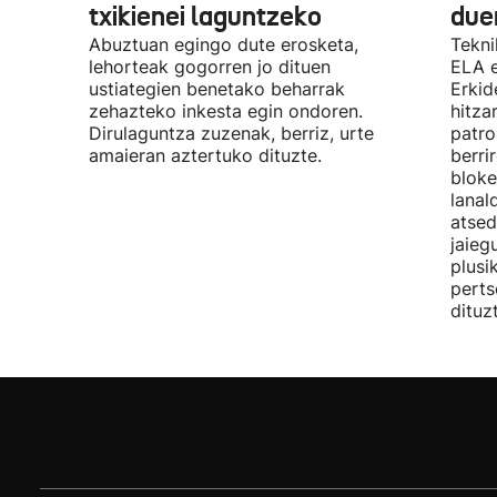
txikienei laguntzeko
due
Abuztuan egingo dute erosketa,
Tekni
lehorteak gogorren jo dituen
ELA 
ustiategien benetako beharrak
Erkid
zehazteko inkesta egin ondoren.
hitza
Dirulaguntza zuzenak, berriz, urte
patro
amaieran aztertuko dituzte.
berri
bloke
lanal
atsed
jaieg
plusi
perts
dituz