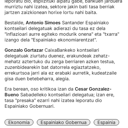
leporatu dio, esplizituki aipatu gabe, bankuen jarduera
murriztu nahi izatea, sektore jakin bati tasa berriak
jartzen zaizkionean horixe lortu nahi baita.
Bestalde,
Antonio Simoes
Santander Espainiako
kontseilari delegatuak adierazi du tasa ez dela
"inflazioari aurre egiteko modurik onena" eta "txarra"
izango dela "Espainiako ekonomiarentzat".
Gonzalo Gortazar
CaixaBankeko kontseilari
delegatuak ziurtatu duenez, erakundeak zehatz-
mehatz aztertuko du zerga berriaren azken testua,
zuzenbidearekin bat datorrela egiaztatzeko,
errekurtsoa jarri ala ez erabaki aurretik, kudeatzaile
gisa duen betebeharra, alegia.
Era berean, oso kritikoa izan da
Cesar Gonzalez-
Bueno
Sabadelleko kontseilari delegatua; izan ere,
tasa "presaka" ezarri nahi izatea leporatu dio
Espainiako Gobernuari.
Ekonomia
Espainiako Gobernua
Espainia