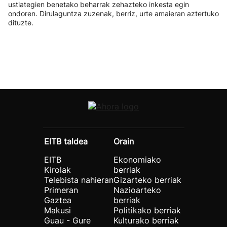
ustiategien benetako beharrak zehazteko inkesta egin
ondoren. Dirulaguntza zuzenak, berriz, urte amaieran aztertuko
dituzte.
EITB taldea
Orain
EITB
Ekonomiako
Kirolak
berriak
Telebista nahieran
Gizarteko berriak
Primeran
Nazioarteko
Gaztea
berriak
Makusi
Politikako berriak
Guau - Gure
Kulturako berriak