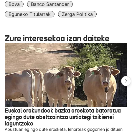
Bbva
Banco Santander
Eguneko Titularrak
Zerga Politika
Zure interesekoa izan daiteke
Euskal erakundeek bazka erosketa bateratua
egingo dute abeltzaintza ustiategi txikienei
laguntzeko
Abuztuan egingo dute erosketa, lehorteak gogorren jo dituen