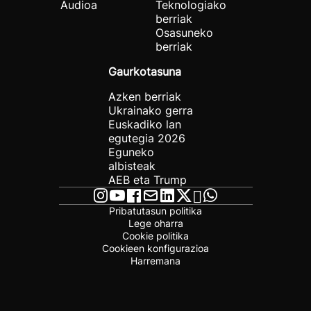
Audioa
Teknologiako
berriak
Osasuneko
berriak
Gaurkotasuna
Azken berriak
Ukrainako gerra
Euskadiko lan
egutegia 2026
Eguneko
albisteak
AEB eta Trump
Pribatutasun politika
Lege oharra
Cookie politika
Cookieen konfigurazioa
Harremana