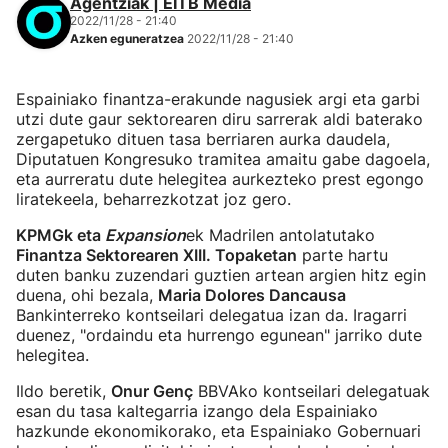
Agentziak | EITB Media
2022/11/28 - 21:40
Azken eguneratzea
2022/11/28 - 21:40
Espainiako finantza-erakunde nagusiek argi eta garbi
utzi dute gaur sektorearen diru sarrerak aldi baterako
zergapetuko dituen tasa berriaren aurka daudela,
Diputatuen Kongresuko tramitea amaitu gabe dagoela,
eta aurreratu dute helegitea aurkezteko prest egongo
liratekeela, beharrezkotzat joz gero.
KPMGk eta
Expansion
ek Madrilen antolatutako
Finantza Sektorearen XIII. Topaketan
parte hartu
duten banku zuzendari guztien artean argien hitz egin
duena, ohi bezala,
Maria Dolores Dancausa
Bankinterreko kontseilari delegatua izan da. Iragarri
duenez, "ordaindu eta hurrengo egunean" jarriko dute
helegitea.
Ildo beretik,
Onur Genç
BBVAko kontseilari delegatuak
esan du tasa kaltegarria izango dela Espainiako
hazkunde ekonomikorako, eta Espainiako Gobernuari