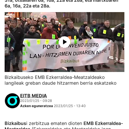
31a, otsailaren 6a, 16a, 22a eta 28a, eta martxoaren
6a, 16a, 22a eta 28a.
Bizkaibuseko EMB Ezkerraldea-Meatzaldeako
langileak greban daude hitzarmen berria eskatzeko
EITB MEDIA
2023/01/25 - 09:28
Azken eguneratzea
2023/01/25 - 13:40
Bizkaibus
i zerbitzua ematen dioten
EMB Ezkerraldea-