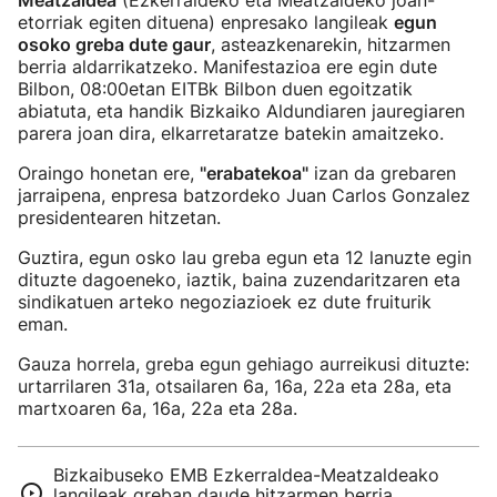
Meatzaldea
(Ezkerraldeko eta Meatzaldeko joan-
etorriak egiten dituena) enpresako langileak
egun
osoko greba dute gaur
, asteazkenarekin, hitzarmen
berria aldarrikatzeko. Manifestazioa ere egin dute
Bilbon, 08:00etan EITBk Bilbon duen egoitzatik
abiatuta, eta handik Bizkaiko Aldundiaren jauregiaren
parera joan dira, elkarretaratze batekin amaitzeko.
Oraingo honetan ere,
"erabatekoa"
izan da grebaren
jarraipena, enpresa batzordeko Juan Carlos Gonzalez
presidentearen hitzetan.
Guztira, egun osko lau greba egun eta 12 lanuzte egin
dituzte dagoeneko, iaztik, baina zuzendaritzaren eta
sindikatuen arteko negoziazioek ez dute fruiturik
eman.
Gauza horrela, greba egun gehiago aurreikusi dituzte:
urtarrilaren 31a, otsailaren 6a, 16a, 22a eta 28a, eta
martxoaren 6a, 16a, 22a eta 28a.
Bizkaibuseko EMB Ezkerraldea-Meatzaldeako
langileak greban daude hitzarmen berria