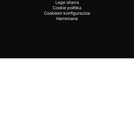
Lege oharra
Cookie politika
Cookieen konfigurazioa
Harremana