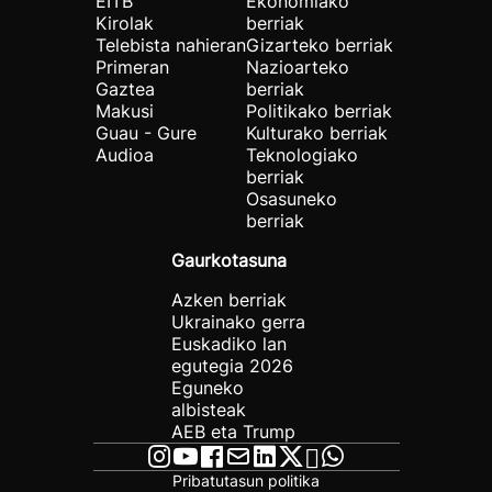
EITB
Ekonomiako
Kirolak
berriak
Telebista nahieran
Gizarteko berriak
Primeran
Nazioarteko
Gaztea
berriak
Makusi
Politikako berriak
Guau - Gure
Kulturako berriak
Audioa
Teknologiako
berriak
Osasuneko
berriak
Gaurkotasuna
Azken berriak
Ukrainako gerra
Euskadiko lan
egutegia 2026
Eguneko
albisteak
AEB eta Trump
Pribatutasun politika