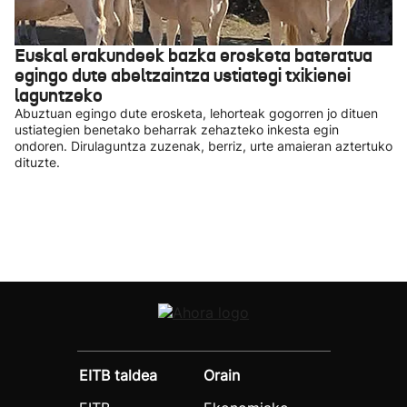
Euskal erakundeek bazka erosketa bateratua
egingo dute abeltzaintza ustiategi txikienei
laguntzeko
Abuztuan egingo dute erosketa, lehorteak gogorren jo dituen
ustiategien benetako beharrak zehazteko inkesta egin
ondoren. Dirulaguntza zuzenak, berriz, urte amaieran aztertuko
dituzte.
EITB taldea
Orain