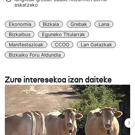
eskatzeko
Ekonomia
Bizkaia
Grebak
Lana
Bizkaibus
Eguneko Titularrak
Manifestazioak
CCOO
Lan Gatazkak
Bizkaiko Foru Aldundia
Zure interesekoa izan daiteke