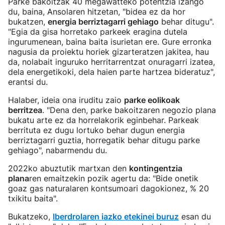
Parke bakoitzak 40 megawatteko potentzia izango
du, baina, Ansolaren hitzetan, "bidea ez da hor
bukatzen,
energia berriztagarri gehiago
behar ditugu".
"Egia da gisa horretako parkeek eragina dutela
ingurumenean, baina baita isurietan ere. Gure erronka
nagusia da proiektu horiek gizarteratzen jakitea, hau
da, nolabait inguruko herritarrentzat onuragarri izatea,
dela energetikoki, dela haien parte hartzea bideratuz",
erantsi du.
Halaber, ideia ona iruditu zaio
parke eolikoak
berritzea
. "Dena den, parke bakoitzaren negozio plana
bukatu arte ez da horrelakorik eginbehar. Parkeak
berrituta ez dugu lortuko behar dugun energia
berriztagarri guztia, horregatik behar ditugu parke
gehiago", nabarmendu du.
2022ko abuztutik martxan den
kontingentzia
plana
ren emaitzekin pozik agertu da: "Bide onetik
goaz gas naturalaren kontsumoari dagokionez, % 20
txikitu baita".
Bukatzeko,
Iberdrolaren iazko etekinei buruz
esan du