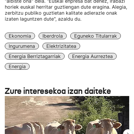
"albiste ona" dela. "Euskal enpresa bat denez, irabazi
horiek euskal herritar guztiengan dute eragina. Alegia,
zerbitzu publiko guztietan kalitate adierazle onak
izaten laguntzen dute", azaldu du.
Ekonomia
Iberdrola
Eguneko Titularrak
Ingurumena
Elektrizitatea
Energia Berriztagarriak
Energia Aurreztea
Energia
Zure interesekoa izan daiteke