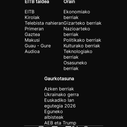
EITB taldea
Orain
EITB
Ekonomiako
Kirolak
berriak
Telebista nahieran
Gizarteko berriak
Primeran
Nazioarteko
Gaztea
berriak
Makusi
Politikako berriak
Guau - Gure
Kulturako berriak
Audioa
Teknologiako
berriak
Osasuneko
berriak
Gaurkotasuna
Azken berriak
Ukrainako gerra
Euskadiko lan
egutegia 2026
Eguneko
albisteak
AEB eta Trump