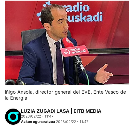
Iñigo Ansola, director general del EVE, Ente Vasco de
la Energía
LUZIA ZUGADI LASA | EITB MEDIA
2023/02/22 - 11:47
Azken eguneratzea
2023/02/22 - 11:47