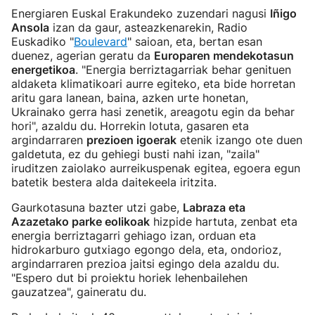
Energiaren Euskal Erakundeko zuzendari nagusi
Iñigo
Ansola
izan da gaur, asteazkenarekin, Radio
Euskadiko "
Boulevard
" saioan, eta, bertan esan
duenez, agerian geratu da
Europaren mendekotasun
energetikoa
. "Energia berriztagarriak behar genituen
aldaketa klimatikoari aurre egiteko, eta bide horretan
aritu gara lanean, baina, azken urte honetan,
Ukrainako gerra hasi zenetik, areagotu egin da behar
hori", azaldu du. Horrekin lotuta, gasaren eta
argindarraren
prezioen igoerak
etenik izango ote duen
galdetuta, ez du gehiegi busti nahi izan, "zaila"
iruditzen zaiolako aurreikuspenak egitea, egoera egun
batetik bestera alda daitekeela iritzita.
Gaurkotasuna bazter utzi gabe,
Labraza eta
Azazetako parke eolikoak
hizpide hartuta, zenbat eta
energia berriztagarri gehiago izan, orduan eta
hidrokarburo gutxiago egongo dela, eta, ondorioz,
argindarraren prezioa jaitsi egingo dela azaldu du.
"Espero dut bi proiektu horiek lehenbailehen
gauzatzea", gaineratu du.