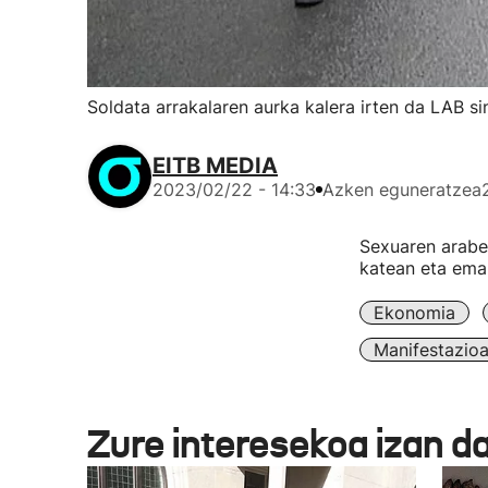
Soldata arrakalaren aurka kalera irten da LAB si
EITB MEDIA
2023/02/22 - 14:33
Azken eguneratzea
Sexuaren arabe
katean eta ema
Ekonomia
Manifestazio
Zure interesekoa izan d