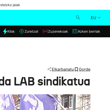
steizko jaiak
EU
dia
Klisk
Zuretzat
Zuzenekoak
Azken berriak
Klisk
Zuzenekoak
Zuretzat
Elkarbanatu
Gorde
 da LAB sindikatua
Azken berriak