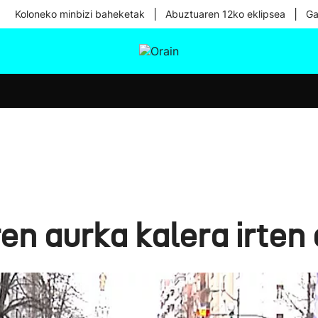
|
|
Koloneko minbizi baheketak
Abuztuaren 12ko eklipsea
Ga
tura
Ikusmiran
Egural
Osasuna
Teknologia
en aurka kalera irten