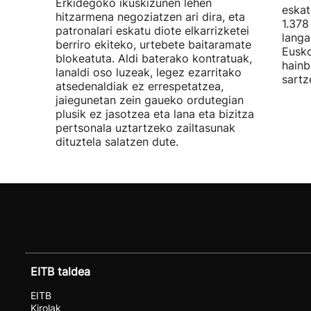
Erkidegoko ikuskizunen lehen
eskat
hitzarmena negoziatzen ari dira, eta
1.378
patronalari eskatu diote elkarrizketei
langa
berriro ekiteko, urtebete baitaramate
Eusko
blokeatuta. Aldi baterako kontratuak,
hainb
lanaldi oso luzeak, legez ezarritako
sartz
atsedenaldiak ez errespetatzea,
jaiegunetan zein gaueko ordutegian
plusik ez jasotzea eta lana eta bizitza
pertsonala uztartzeko zailtasunak
dituztela salatzen dute.
EITB taldea
EITB
Kirolak