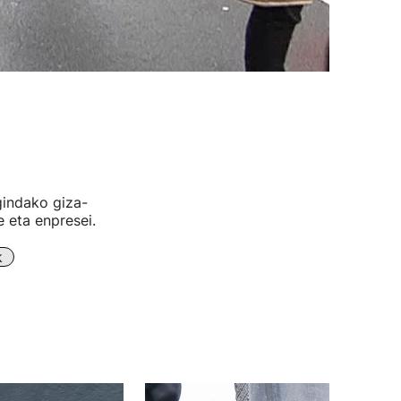
gindako giza-
 eta enpresei.
k