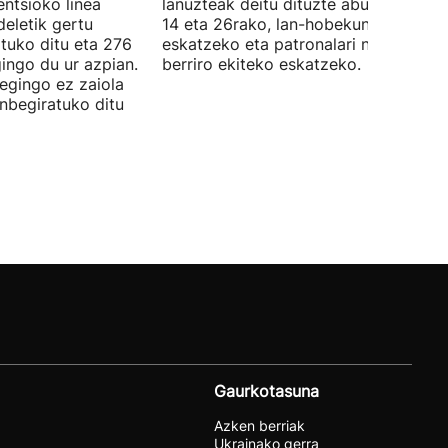
ntsioko linea
lanuzteak deitu dituzte abuztuaren 5,
eletik gertu
14 eta 26rako, lan-hobekuntzak
tuko ditu eta 276
eskatzeko eta patronalari negoziazio
ingo du ur azpian.
berriro ekiteko eskatzeko.
 egingo ez zaiola
inbegiratuko ditu
Gaurkotasuna
Azken berriak
Ukrainako gerra