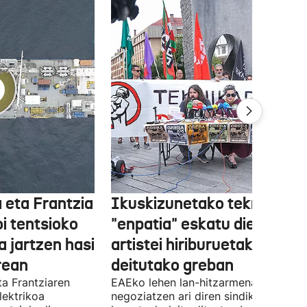
 eta Frantzia
Ikuskizunetako teknikariek
oi tentsioko
"enpatia" eskatu diete
a jartzen hasi
artistei hiriburuetako jaiet
rean
deitutako greban
ta Frantziaren
EAEko lehen lan-hitzarmena
lektrikoa
negoziatzen ari diren sindikatuek