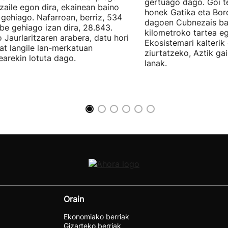
gertuago dago. Goi te
zaile egon dira, ekainean baino
honek Gatika eta Bord
 gehiago. Nafarroan, berriz, 534
dagoen Cubnezais ba
be gehiago izan dira, 28.843.
kilometroko tartea eg
 Jaurlaritzaren arabera, datu hori
Ekosistemari kalterik
at langile lan-merkatuan
ziurtatzeko, Aztik ga
earekin lotuta dago.
lanak.
Orain
Ekonomiako berriak
Gizarteko berriak