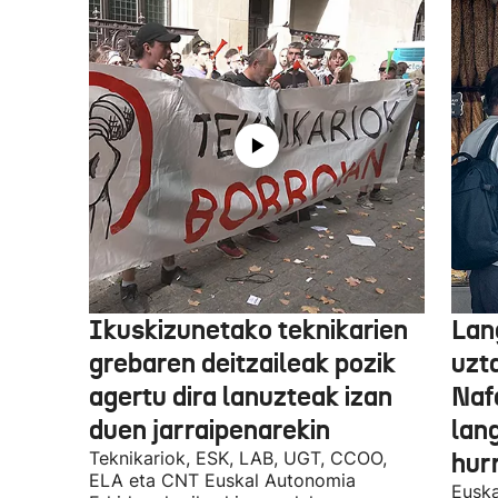
Ikuskizunetako teknikarien
Lan
grebaren deitzaileak pozik
uzt
agertu dira lanuzteak izan
Naf
duen jarraipenarekin
lan
Teknikariok, ESK, LAB, UGT, CCOO,
hur
ELA eta CNT Euskal Autonomia
Euska