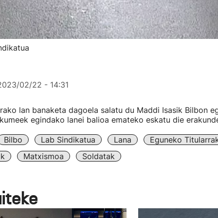
ndikatua
2023/02/22 - 14:31
rako lan banaketa dagoela salatu du Maddi Isasik Bilbon e
kumeek egindako lanei balioa emateko eskatu die erakunde
Bilbo
Lab Sindikatua
Lana
Eguneko Titularra
ak
Matxismoa
Soldatak
aiteke