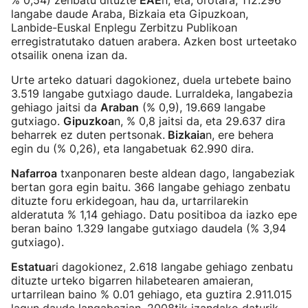
% 0,54) zenbatu dituzte
EAE
n, eta, orotara, 112.296
langabe daude Araba, Bizkaia eta Gipuzkoan,
Lanbide-Euskal Enplegu Zerbitzu Publikoan
erregistratutako datuen arabera. Azken bost urteetako
otsailik onena izan da.
Urte arteko datuari dagokionez, duela urtebete baino
3.519 langabe gutxiago daude. Lurraldeka, langabezia
gehiago jaitsi da
Araban
(% 0,9), 19.669 langabe
gutxiago.
Gipuzkoa
n, % 0,8 jaitsi da, eta 29.637 dira
beharrek ez duten pertsonak.
Bizkaia
n, ere behera
egin du (% 0,26), eta langabetuak 62.990 dira.
Nafarroa
txanponaren beste aldean dago, langabeziak
bertan gora egin baitu. 366 langabe gehiago zenbatu
dituzte foru erkidegoan, hau da, urtarrilarekin
alderatuta % 1,14 gehiago. Datu positiboa da iazko epe
beran baino 1.329 langabe gutxiago daudela (% 3,94
gutxiago).
Estatua
ri dagokionez, 2.618 langabe gehiago zenbatu
dituzte urteko bigarren hilabetearen amaieran,
urtarrilean baino % 0.01 gehiago, eta guztira 2.911.015