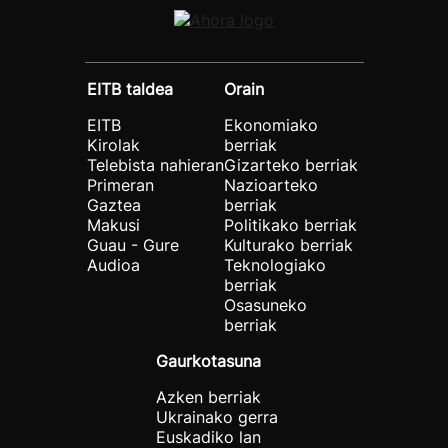
EITB taldea
Orain
EITB
Ekonomiako
Kirolak
berriak
Telebista nahieran
Gizarteko berriak
Primeran
Nazioarteko
Gaztea
berriak
Makusi
Politikako berriak
Guau - Gure
Kulturako berriak
Audioa
Teknologiako
berriak
Osasuneko
berriak
Gaurkotasuna
Azken berriak
Ukrainako gerra
Euskadiko lan