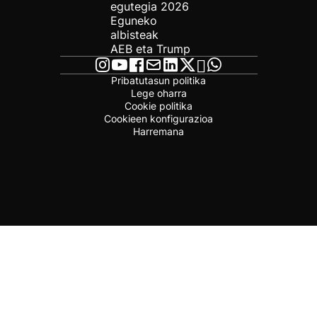
egutegia 2026
Eguneko
albisteak
AEB eta Trump
Pribatutasun politika
Lege oharra
Cookie politika
Cookieen konfigurazioa
Harremana