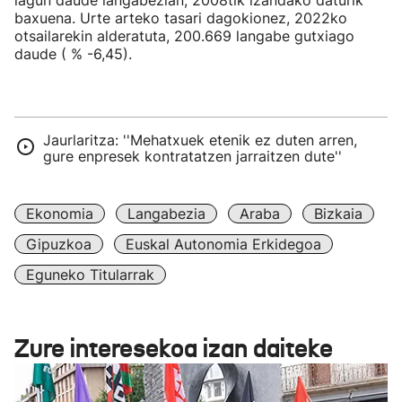
lagun daude langabezian, 2008tik izandako daturik
baxuena. Urte arteko tasari dagokionez, 2022ko
otsailarekin alderatuta, 200.669 langabe gutxiago
daude ( % -6,45).
Jaurlaritza: ''Mehatxuek etenik ez duten arren,
gure enpresek kontratatzen jarraitzen dute''
Ekonomia
Langabezia
Araba
Bizkaia
Gipuzkoa
Euskal Autonomia Erkidegoa
Eguneko Titularrak
Zure interesekoa izan daiteke