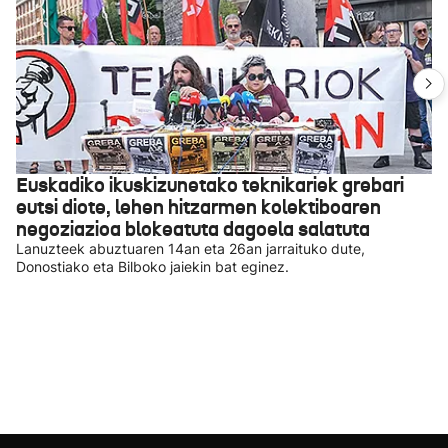
Euskadiko ikuskizunetako teknikariek grebari
eutsi diote, lehen hitzarmen kolektiboaren
negoziazioa blokeatuta dagoela salatuta
Lanuzteek abuztuaren 14an eta 26an jarraituko dute,
Donostiako eta Bilboko jaiekin bat eginez.