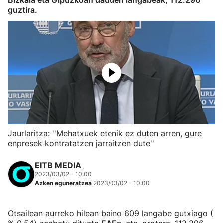
Bizkaia eta Gipuzkoan dauden langabeak, 112.296
guztira.
Jaurlaritza: ''Mehatxuek etenik ez duten arren, gure
enpresek kontratatzen jarraitzen dute''
EITB MEDIA
2023/03/02 - 10:00
Azken eguneratzea
2023/03/02 - 10:00
Otsailean aurreko hilean baino 609 langabe gutxiago (