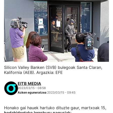
Silicon Valley Banken (SVB) bulegoak Santa Claran,
Kalifornia (AEB). Argazkia: EFE
EITB MEDIA
2023/03/15 - 08:58
Azken eguneratzea
2023/03/15 - 09:45
Honako gai hauek hartuko dituzte gaur, martxoak 15,
hedabideetako lerroburu nagusiak
: