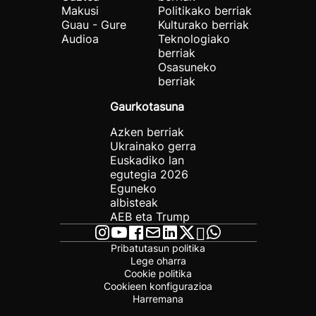
Makusi
Politikako berriak
Guau - Gure
Kulturako berriak
Audioa
Teknologiako
berriak
Osasuneko
berriak
Gaurkotasuna
Azken berriak
Ukrainako gerra
Euskadiko lan
egutegia 2026
Eguneko
albisteak
AEB eta Trump
Pribatutasun politika
Lege oharra
Cookie politika
Cookieen konfigurazioa
Harremana