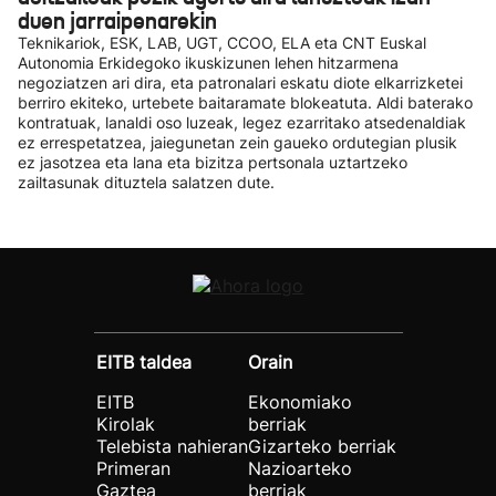
duen jarraipenarekin
Teknikariok, ESK, LAB, UGT, CCOO, ELA eta CNT Euskal
Autonomia Erkidegoko ikuskizunen lehen hitzarmena
negoziatzen ari dira, eta patronalari eskatu diote elkarrizketei
berriro ekiteko, urtebete baitaramate blokeatuta. Aldi baterako
kontratuak, lanaldi oso luzeak, legez ezarritako atsedenaldiak
ez errespetatzea, jaiegunetan zein gaueko ordutegian plusik
ez jasotzea eta lana eta bizitza pertsonala uztartzeko
zailtasunak dituztela salatzen dute.
EITB taldea
Orain
EITB
Ekonomiako
Kirolak
berriak
Telebista nahieran
Gizarteko berriak
Primeran
Nazioarteko
Gaztea
berriak