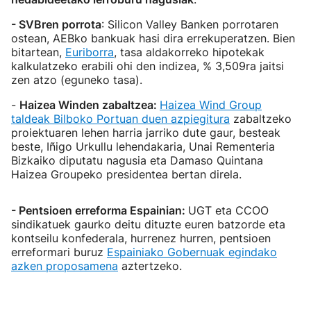
- SVBren porrota
: Silicon Valley Banken porrotaren
ostean, AEBko bankuak hasi dira errekuperatzen. Bien
bitartean,
Euriborra
, tasa aldakorreko hipotekak
kalkulatzeko erabili ohi den indizea, % 3,509ra jaitsi
zen atzo (eguneko tasa).
-
Haizea Winden zabaltzea:
Haizea Wind Group
taldeak Bilboko Portuan duen azpiegitura
zabaltzeko
proiektuaren lehen harria jarriko dute gaur, besteak
beste, Iñigo Urkullu lehendakaria, Unai Rementeria
Bizkaiko diputatu nagusia eta Damaso Quintana
Haizea Groupeko presidentea bertan direla.
- Pentsioen erreforma Espainian:
UGT eta CCOO
sindikatuek gaurko deitu dituzte euren batzorde eta
kontseilu konfederala, hurrenez hurren, pentsioen
erreformari buruz
Espainiako Gobernuak egindako
azken proposamena
aztertzeko.