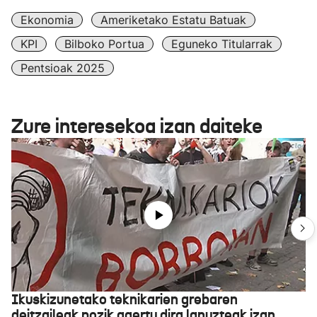
Ekonomia
Ameriketako Estatu Batuak
KPI
Bilboko Portua
Eguneko Titularrak
Pentsioak 2025
Zure interesekoa izan daiteke
Ikuskizunetako teknikarien grebaren
deitzaileak pozik agertu dira lanuzteak izan