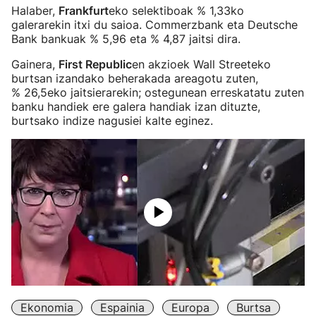
Halaber,
Frankfurt
eko selektiboak % 1,33ko
galerarekin itxi du saioa. Commerzbank eta Deutsche
Bank bankuak % 5,96 eta % 4,87 jaitsi dira.
Gainera,
First Republic
en akzioek Wall Streeteko
burtsan izandako beherakada areagotu zuten,
% 26,5eko jaitsierarekin; ostegunean erreskatatu zuten
banku handiek ere galera handiak izan dituzte,
burtsako indize nagusiei kalte eginez.
Ekonomia
Espainia
Europa
Burtsa