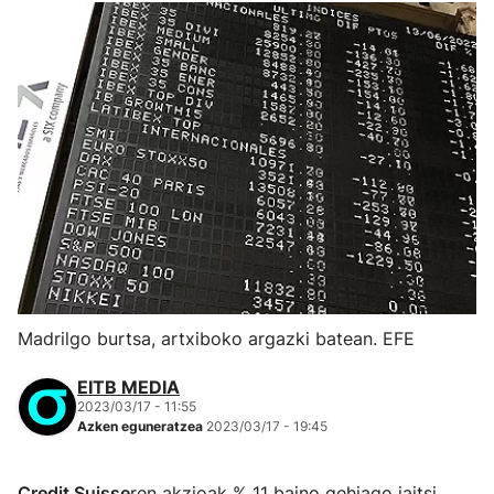
Madrilgo burtsa, artxiboko argazki batean. EFE
EITB MEDIA
2023/03/17 - 11:55
Azken eguneratzea
2023/03/17 - 19:45
Credit Suisse
ren akzioak % 11 baino gehiago jaitsi