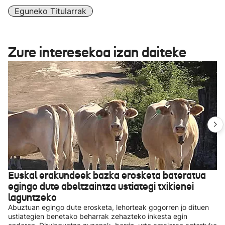
Eguneko Titularrak
Zure interesekoa izan daiteke
Euskal erakundeek bazka erosketa bateratua
egingo dute abeltzaintza ustiategi txikienei
laguntzeko
Abuztuan egingo dute erosketa, lehorteak gogorren jo dituen
ustiategien benetako beharrak zehazteko inkesta egin