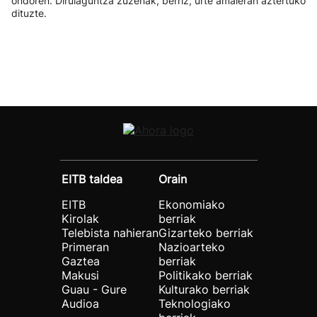
ondoren. Dirulaguntza zuzenak, berriz, urte amaieran aztertuko
dituzte.
EITB taldea
Orain
EITB
Ekonomiako
Kirolak
berriak
Telebista nahieran
Gizarteko berriak
Primeran
Nazioarteko
Gaztea
berriak
Makusi
Politikako berriak
Guau - Gure
Kulturako berriak
Audioa
Teknologiako