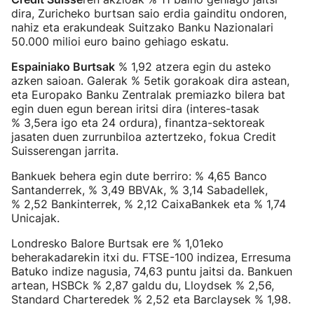
dira, Zuricheko burtsan saio erdia gainditu ondoren,
nahiz eta erakundeak Suitzako Banku Nazionalari
50.000 milioi euro baino gehiago eskatu.
Espainiako Burtsak
% 1,92 atzera egin du asteko
azken saioan. Galerak % 5etik gorakoak dira astean,
eta Europako Banku Zentralak premiazko bilera bat
egin duen egun berean iritsi dira (interes-tasak
% 3,5era igo eta 24 ordura), finantza-sektoreak
jasaten duen zurrunbiloa aztertzeko, fokua Credit
Suisserengan jarrita.
Bankuek behera egin dute berriro: % 4,65 Banco
Santanderrek, % 3,49 BBVAk, % 3,14 Sabadellek,
% 2,52 Bankinterrek, % 2,12 CaixaBankek eta % 1,74
Unicajak.
Londresko Balore Burtsak ere % 1,01eko
beherakadarekin itxi du. FTSE-100 indizea, Erresuma
Batuko indize nagusia, 74,63 puntu jaitsi da. Bankuen
artean, HSBCk % 2,87 galdu du, Lloydsek % 2,56,
Standard Charteredek % 2,52 eta Barclaysek % 1,98.