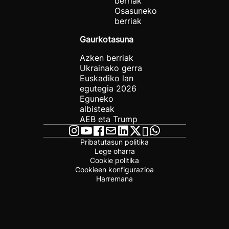
berriak
Osasuneko
berriak
Gaurkotasuna
Azken berriak
Ukrainako gerra
Euskadiko lan
egutegia 2026
Eguneko
albisteak
AEB eta Trump
Pribatutasun politika
Lege oharra
Cookie politika
Cookieen konfigurazioa
Harremana