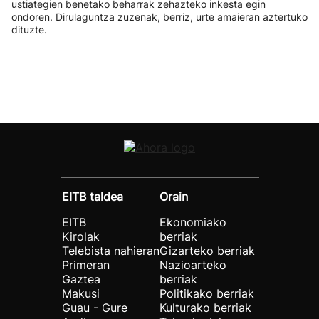
ustiategien benetako beharrak zehazteko inkesta egin
ondoren. Dirulaguntza zuzenak, berriz, urte amaieran aztertuko
dituzte.
EITB taldea
Orain
EITB
Ekonomiako
Kirolak
berriak
Telebista nahieran
Gizarteko berriak
Primeran
Nazioarteko
Gaztea
berriak
Makusi
Politikako berriak
Guau - Gure
Kulturako berriak