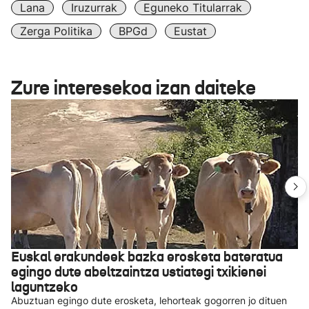
Lana
Iruzurrak
Eguneko Titularrak
Zerga Politika
BPGd
Eustat
Zure interesekoa izan daiteke
Euskal erakundeek bazka erosketa bateratua
egingo dute abeltzaintza ustiategi txikienei
laguntzeko
Abuztuan egingo dute erosketa, lehorteak gogorren jo dituen