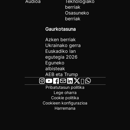
Audioa
Teknologiako
berriak
Osasuneko
berriak
Gaurkotasuna
Azken berriak
Ukrainako gerra
Euskadiko lan
egutegia 2026
Eguneko
albisteak
AEB eta Trump
Pribatutasun politika
Lege oharra
Cookie politika
Cookieen konfigurazioa
Harremana