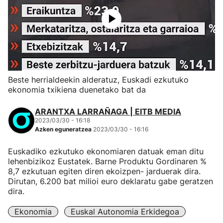
Beste herrialdeekin alderatuz, Euskadi ezkutuko
ekonomia txikiena duenetako bat da
ARANTXA LARRAÑAGA | EITB MEDIA
2023/03/30 - 16:18
Azken eguneratzea
2023/03/30 - 16:16
Euskadiko ezkutuko ekonomiaren datuak eman ditu
lehenbizikoz Eustatek. Barne Produktu Gordinaren %
8,7 ezkutuan egiten diren ekoizpen- jarduerak dira.
Dirutan, 6.200 bat milioi euro deklaratu gabe geratzen
dira.
Ekonomia
Euskal Autonomia Erkidegoa