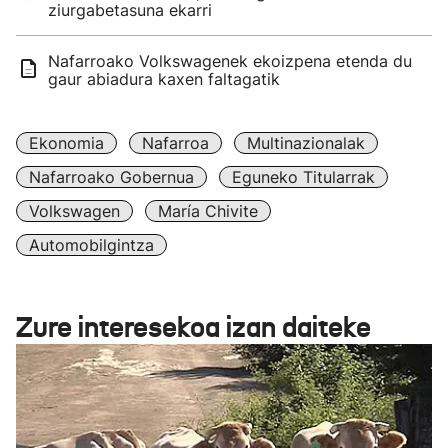
ziurgabetasuna ekarri
Nafarroako Volkswagenek ekoizpena etenda du
gaur abiadura kaxen faltagatik
Ekonomia
Nafarroa
Multinazionalak
Nafarroako Gobernua
Eguneko Titularrak
Volkswagen
María Chivite
Automobilgintza
Zure interesekoa izan daiteke