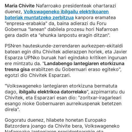
Maria Chivite
Nafarroako presidenteak ohartarazi
duenez,
Volkswageneko ibilgailu elektrikoaren
bateriak muntatzeko zerbitzua
kanpora eramatea
"enpresa-erabakia" da, baina adierazi du Foru
Gobernua "lanean" dabilela prozesu hori Nafarroan
gera dadin eta "ehunka lanpostu eragin ditzan".
PSNren hauteskunde-zerrendaren aurkezpen-ekitaldi
batean egin ditu Chivitek adierazpen horiek, eta Javier
Esparza UPNko buruak hari egindako kritiken inguruan
ere mintzatu da. "
Landabengo lantegiaren etorkizuna
tresna gisa
erabiltzen du Gobernuari eraso egiteko",
egotzi dio Chivitek Esparzari.
"Volkswageneko lantegiaren etorkizuna bermatuta
dago,
ibilgailu elektrikoa datorrelako
", azpimarratu du
Chivitek, eta Esparzari esan dio: "zoritxar-iragarleari
esango nioke Gobernuaren aurreikuspenak betetzen
direla".
Gogoratu duenez, hilabete honetan Europako
Batzordera joango da Chivite bera, Volkswageneko
Nafarroako lantegiaren presidentearekin eta