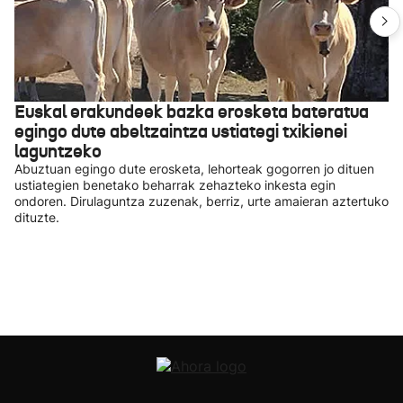
Euskal erakundeek bazka erosketa bateratua
egingo dute abeltzaintza ustiategi txikienei
laguntzeko
Abuztuan egingo dute erosketa, lehorteak gogorren jo dituen
ustiategien benetako beharrak zehazteko inkesta egin
ondoren. Dirulaguntza zuzenak, berriz, urte amaieran aztertuko
dituzte.