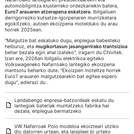
automobilgintza klusterreko ordezkariekin batera,
Euro7 arauaren atzerapena eskatzera
. Ibilgailuen
derrigorrezko kutsatze-igorpenaren murrizketara
egokitzeko, autoen ekoizpena motelduko du arau
horrek 2025ean.
"Malgutze bat eskatuko dugu, enplegua babesteko
helburuz, eta
mugikortasun jasangarrirako trantsizioa
behar bezala egin ahal izateko", iragarri du Chivitek.
Izan ere, 2026an ibilgailu elektrikoa egiteko
Volkswageneko Nafarroako lantegiko ekoizpena
mantsotu beharko dute. "Ekoizpen moteltze horrek
Euro7 arauaren malgutzearekin bat egitea espero
dugu", adierazi du .
Landabengo enpresa-batzordeak eskatu du
lantegiak bateriak muntatzeko fabrika har
dezala, enplegua bermatzeko
VW Nafarroak Polo modeloa ekoizteari utziko
dio datorren urtean, eta langileei bi urteko