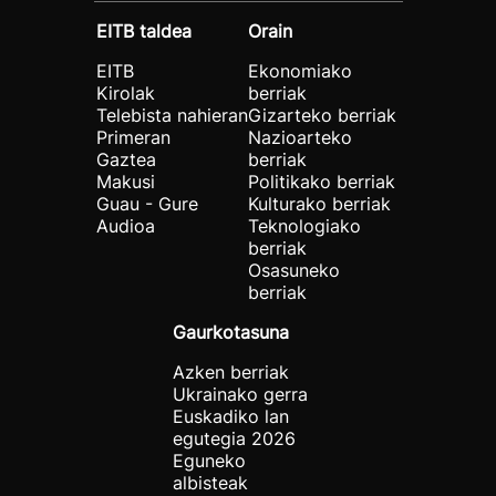
EITB taldea
Orain
EITB
Ekonomiako
Kirolak
berriak
Telebista nahieran
Gizarteko berriak
Primeran
Nazioarteko
Gaztea
berriak
Makusi
Politikako berriak
Guau - Gure
Kulturako berriak
Audioa
Teknologiako
berriak
Osasuneko
berriak
Gaurkotasuna
Azken berriak
Ukrainako gerra
Euskadiko lan
egutegia 2026
Eguneko
albisteak