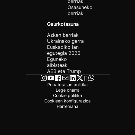
berriak
Osasuneko
berriak
Gaurkotasuna
Azken berriak
Ukrainako gerra
Euskadiko lan
egutegia 2026
Eguneko
albisteak
AEB eta Trump
Pribatutasun politika
Lege oharra
Cookie politika
Cookieen konfigurazioa
Harremana