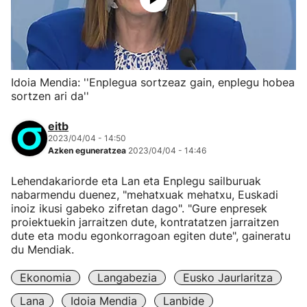
Idoia Mendia: ''Enplegua sortzeaz gain, enplegu hobea
sortzen ari da''
eitb
2023/04/04 - 14:50
Azken eguneratzea
2023/04/04 - 14:46
Lehendakariorde eta Lan eta Enplegu sailburuak
nabarmendu duenez, "mehatxuak mehatxu, Euskadi
inoiz ikusi gabeko zifretan dago". "Gure enpresek
proiektuekin jarraitzen dute, kontratatzen jarraitzen
dute eta modu egonkorragoan egiten dute", gaineratu
du Mendiak.
Ekonomia
Langabezia
Eusko Jaurlaritza
Lana
Idoia Mendia
Lanbide