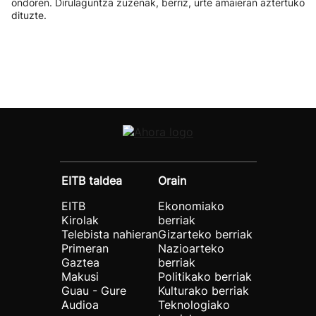
ondoren. Dirulaguntza zuzenak, berriz, urte amaieran aztertuko
dituzte.
EITB taldea
Orain
EITB
Ekonomiako
Kirolak
berriak
Telebista nahieran
Gizarteko berriak
Primeran
Nazioarteko
Gaztea
berriak
Makusi
Politikako berriak
Guau - Gure
Kulturako berriak
Audioa
Teknologiako