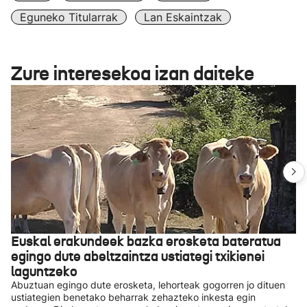
Eguneko Titularrak
Lan Eskaintzak
Zure interesekoa izan daiteke
Euskal erakundeek bazka erosketa bateratua
egingo dute abeltzaintza ustiategi txikienei
laguntzeko
Abuztuan egingo dute erosketa, lehorteak gogorren jo dituen
ustiategien benetako beharrak zehazteko inkesta egin