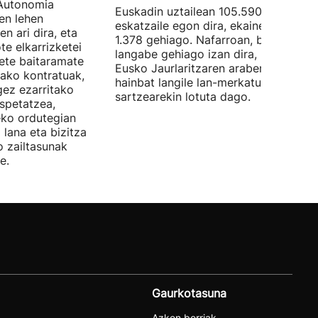
Autonomia
Euskadin uztailean 105.590 enplegu-
en lehen
eskatzaile egon dira, ekainean baino
n ari dira, eta
1.378 gehiago. Nafarroan, berriz, 534
te elkarrizketei
langabe gehiago izan dira, 28.843.
bete baitaramate
Eusko Jaurlaritzaren arabera, datu ho
rako kontratuak,
hainbat langile lan-merkatuan
gez ezarritako
sartzearekin lotuta dago.
spetatzea,
eko ordutegian
 lana eta bizitza
o zailtasunak
e.
Gaurkotasuna
Azken berriak