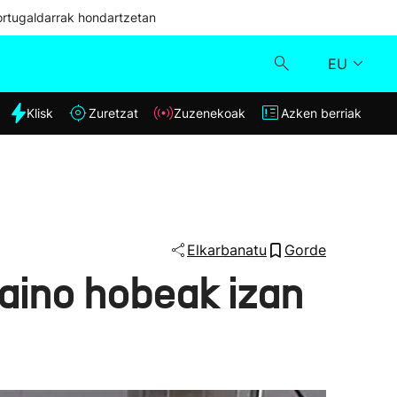
ortugaldarrak hondartzetan
EU
dia
Klisk
Zuretzat
Zuzenekoak
Azken berriak
Klisk
Zuzenekoak
Zuretzat
Elkarbanatu
Gorde
aino hobeak izan
Azken berriak