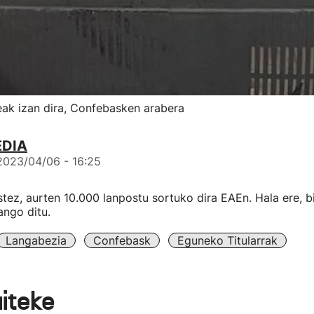
ak izan dira, Confebasken arabera
EDIA
2023/04/06 - 16:25
ez, aurten 10.000 lanpostu sortuko dira EAEn. Hala ere, b
ango ditu.
Langabezia
Confebask
Eguneko Titularrak
aiteke