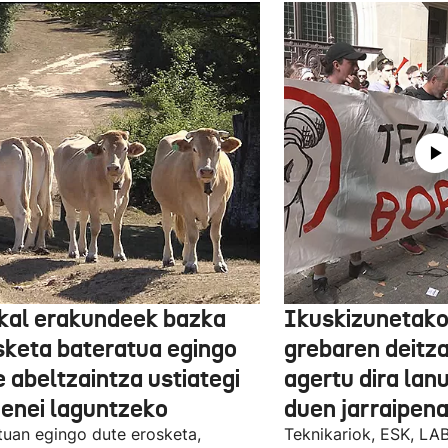
kal erakundeek bazka
Ikuskizunetako
sketa bateratua egingo
grebaren deitza
 abeltzaintza ustiategi
agertu dira lan
ienei laguntzeko
duen jarraipena
uan egingo dute erosketa,
Teknikariok, ESK, LA