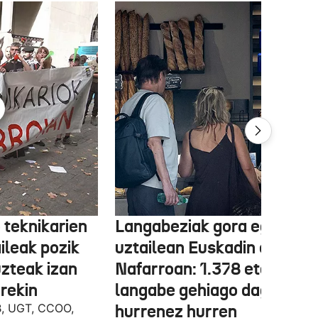
 teknikarien
Langabeziak gora egin du
ileak pozik
uztailean Euskadin eta
uzteak izan
Nafarroan: 1.378 eta 534
rekin
langabe gehiago dago,
B, UGT, CCOO,
hurrenez hurren