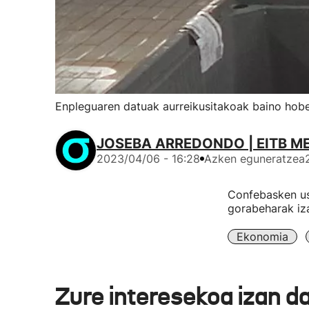
Enpleguaren datuak aurreikusitakoak baino hobe
JOSEBA ARREDONDO | EITB M
2023/04/06 - 16:28
Azken eguneratzea
Confebasken ust
gorabeharak iz
Ekonomia
Zure interesekoa izan d