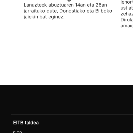
lehor
Lanuzteek abuztuaren 14an eta 26an
ustia
jarraituko dute, Donostiako eta Bilboko
zehaz
jaiekin bat eginez.
Dirul
amaie
EITB taldea
EITB