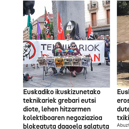
Euskadiko ikuskizunetako
Eus
teknikariek grebari eutsi
ero
diote, lehen hitzarmen
dute
kolektiboaren negoziazioa
txik
blokeatuta dagoela salatuta
Abuzt