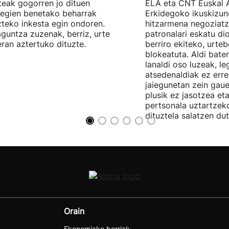
teak gogorren jo dituen
ELA eta CNT Euskal 
tegien benetako beharrak
Erkidegoko ikuskizun
teko inkesta egin ondoren.
hitzarmena negoziatze
aguntza zuzenak, berriz, urte
patronalari eskatu dio
ran aztertuko dituzte.
berriro ekiteko, urte
blokeatuta. Aldi bate
lanaldi oso luzeak, le
atsedenaldiak ez erre
jaiegunetan zein gau
plusik ez jasotzea eta
pertsonala uztartzek
dituztela salatzen dut
Orain
Ekonomiako berriak