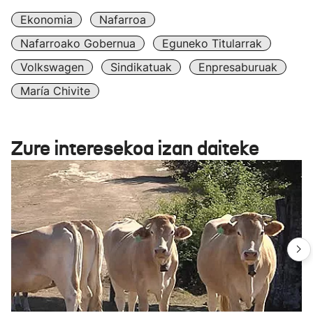
Ekonomia
Nafarroa
Nafarroako Gobernua
Eguneko Titularrak
Volkswagen
Sindikatuak
Enpresaburuak
María Chivite
Zure interesekoa izan daiteke