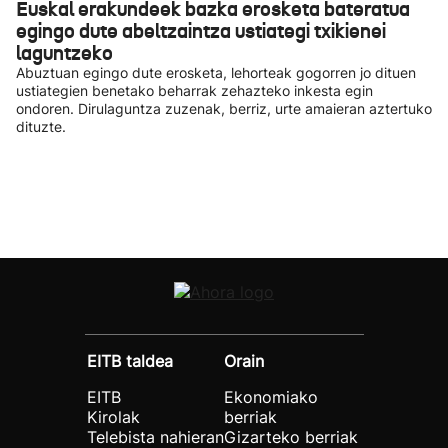
Euskal erakundeek bazka erosketa bateratua
egingo dute abeltzaintza ustiategi txikienei
laguntzeko
Abuztuan egingo dute erosketa, lehorteak gogorren jo dituen
ustiategien benetako beharrak zehazteko inkesta egin
ondoren. Dirulaguntza zuzenak, berriz, urte amaieran aztertuko
dituzte.
EITB taldea
Orain
EITB
Ekonomiako
Kirolak
berriak
Telebista nahieran
Gizarteko berriak