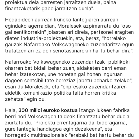
proiektua dela berresten jarraitzen duela, baina
finantzaketarik gabe jarraitzen duela".
Hedabideen aurrean Iruñeko lantegiaren aurrean
egindako agerraldian, Moralesek azpimarratu du "oso
gai sentikorrekin" jolasten ari direla, pertsonei eragiten
dieten industria-proiektuekin, eta, beraz, "horrelako
gauzak Nafarroako Volkswageneko zuzendaritza egun
tratatzen ari ez den seriotasunarekin hartu behar dira".
Nafarroako Volkswageneko zuzendaritzak "publikoki
oharren bat bidali behar zuen, aldaketen berri eman
behar izatekotan, une honetan gai honen inguruan
dagoen sentsibilitate bereziaz jabetu beharko zelako",
esan du Moralesek, eta "enpresako zuzendaritzaren
aldetik komunikazio politika falta horren kritika
zehatza" egin du.
Hala,
300 milioi euroko kostua
izango lukeen fabrika
berri hori Volkswagen taldeak finantzatu behar duela
ziurtatu du. "Proiektu errentagarria da, bideragarria,
gure lantegia handiagoa egin dezakeena", eta
horregatik multinazionalak "erabaki bat hartu behar du