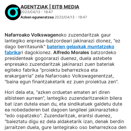
AGENTZIAK | EITB MEDIA
2023/04/13 - 18:47
Azken eguneratzea
2023/04/13 - 18:47
Nafarroako Volkswagen
eko zuzendaritzak gaur
lantegiko enpresa-batzordeari jakinarazi dionez, "ez
dago berritasunik"
baterien gelaxkak muntatzeko
fabrika
ri dagokionez.
Alfredo Morales
batzordeko
presidenteak gogorarazi duenez, duela astebete
enpresako zuzendaritzak jakinarazi zuen bateriak
egiteko fabrika "proiektu beharrezkoa eta
erakargarria" zela Nafarroako Volkswagenentzat,
"baina egun finantzaketarik ez zuen proiektua zen".
Hori dela eta, "azken orduetan ematen ari diren
albisteen aurrean", lantegiko zuzendaritzarekin bilera
bat izan dutela esan du, eta sindikatuek galdetu dute
ea nobedaderen bat dagoen langileei jakinarazteko
"edo ospatzeko". Zuzendaritzak, erantsi duenez,
"baieztatu digu ez dela aldaketarik izan, denak berdin
jarraitzen duela, gure lantegirako oso beharrezkoa den