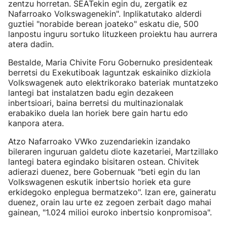
zentzu horretan. SEATekin egin du, zergatik ez
Nafarroako Volkswagenekin". Inplikatutako alderdi
guztiei "norabide berean joateko" eskatu die, 500
lanpostu inguru sortuko lituzkeen proiektu hau aurrera
atera dadin.
Bestalde, Maria Chivite Foru Gobernuko presidenteak
berretsi du Exekutiboak laguntzak eskainiko dizkiola
Volkswagenek auto elektrikorako bateriak muntatzeko
lantegi bat instalatzen badu egin dezakeen
inbertsioari, baina berretsi du multinazionalak
erabakiko duela lan horiek bere gain hartu edo
kanpora atera.
Atzo Nafarroako VWko zuzendariekin izandako
bileraren inguruan galdetu diote kazetariei, Martzillako
lantegi batera egindako bisitaren ostean. Chivitek
adierazi duenez, bere Gobernuak "beti egin du lan
Volkswagenen eskutik inbertsio horiek eta gure
erkidegoko enplegua bermatzeko". Izan ere, gaineratu
duenez, orain lau urte ez zegoen zerbait dago mahai
gainean, "1.024 milioi euroko inbertsio konpromisoa".