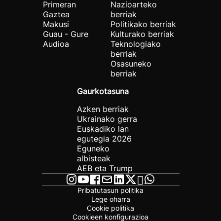
Primeran
Nazioarteko
Gaztea
berriak
Makusi
Politikako berriak
Guau - Gure
Kulturako berriak
Audioa
Teknologiako
berriak
Osasuneko
berriak
Gaurkotasuna
Azken berriak
Ukrainako gerra
Euskadiko lan
egutegia 2026
Eguneko
albisteak
AEB eta Trump
Pribatutasun politika
Lege oharra
Cookie politika
Cookieen konfigurazioa