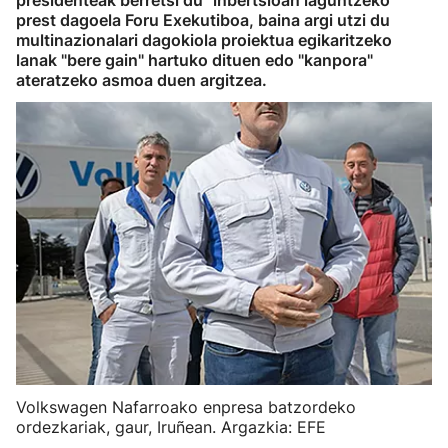
presidenteak berretsi du "inbertsioan laguntzeko"
prest dagoela Foru Exekutiboa, baina argi utzi du
multinazionalari dagokiola proiektua egikaritzeko
lanak "bere gain" hartuko dituen edo "kanpora"
ateratzeko asmoa duen argitzea.
Volkswagen Nafarroako enpresa batzordeko
ordezkariak, gaur, Iruñean. Argazkia: EFE