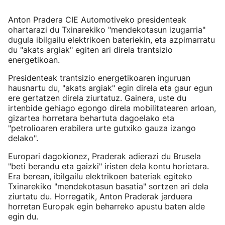
Anton Pradera CIE Automotiveko presidenteak
ohartarazi du Txinarekiko "mendekotasun izugarria"
dugula ibilgailu elektrikoen bateriekin, eta azpimarratu
du "akats argiak" egiten ari direla trantsizio
energetikoan.
Presidenteak trantsizio energetikoaren inguruan
hausnartu du, "akats argiak" egin direla eta gaur egun
ere gertatzen direla ziurtatuz. Gainera, uste du
irtenbide gehiago egongo direla mobilitatearen arloan,
gizartea horretara behartuta dagoelako eta
"petrolioaren erabilera urte gutxiko gauza izango
delako".
Europari dagokionez, Praderak adierazi du Brusela
"beti berandu eta gaizki" iristen dela kontu horietara.
Era berean, ibilgailu elektrikoen bateriak egiteko
Txinarekiko "mendekotasun basatia" sortzen ari dela
ziurtatu du. Horregatik, Anton Praderak jarduera
horretan Europak egin beharreko apustu baten alde
egin du.