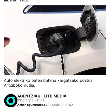
alde egin du.
Auto elektriko baten bateria kargatzeko postua.
Artxiboko irudia.
AGENTZIAK | EITB MEDIA
2023/05/10 - 21:02
Azken eguneratzea
2023/05/10 - 21:02