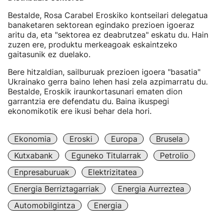
Bestalde, Rosa Carabel Eroskiko kontseilari delegatua
banaketaren sektorean egindako prezioen igoeraz
aritu da, eta "sektorea ez deabrutzea" eskatu du. Hain
zuzen ere, produktu merkeagoak eskaintzeko
gaitasunik ez duelako.
Bere hitzaldian, sailburuak prezioen igoera "basatia"
Ukrainako gerra baino lehen hasi zela azpimarratu du.
Bestalde, Eroskik iraunkortasunari ematen dion
garrantzia ere defendatu du. Baina ikuspegi
ekonomikotik ere ikusi behar dela hori.
Ekonomia
Eroski
Europa
Brusela
Kutxabank
Eguneko Titularrak
Petrolio
Enpresaburuak
Elektrizitatea
Energia Berriztagarriak
Energia Aurreztea
Automobilgintza
Energia