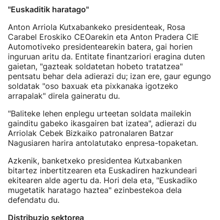
"Euskaditik haratago"
Anton Arriola Kutxabankeko presidenteak, Rosa
Carabel Eroskiko CEOarekin eta Anton Pradera CIE
Automotiveko presidentearekin batera, gai horien
inguruan aritu da. Entitate finantzariori eragina duten
gaietan, "gazteak soldatetan hobeto tratatzea"
pentsatu behar dela adierazi du; izan ere, gaur egungo
soldatak "oso baxuak eta pixkanaka igotzeko
arrapalak" direla gaineratu du.
"Baliteke lehen enplegu urteetan soldata mailekin
gainditu gabeko ikasgairen bat izatea", adierazi du
Arriolak Cebek Bizkaiko patronalaren Batzar
Nagusiaren harira antolatutako enpresa-topaketan.
Azkenik, banketxeko presidentea Kutxabanken
bitartez inbertitzearen eta Euskadiren hazkundeari
ekitearen alde agertu da. Hori dela eta, "Euskadiko
mugetatik haratago haztea" ezinbestekoa dela
defendatu du.
Distribuzio sektorea