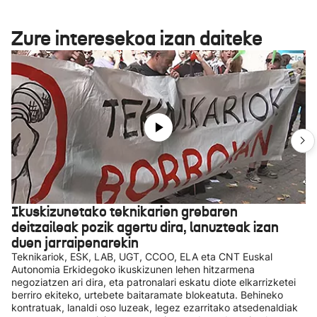
Zure interesekoa izan daiteke
Ikuskizunetako teknikarien grebaren
deitzaileak pozik agertu dira, lanuzteak izan
duen jarraipenarekin
Teknikariok, ESK, LAB, UGT, CCOO, ELA eta CNT Euskal
Autonomia Erkidegoko ikuskizunen lehen hitzarmena
negoziatzen ari dira, eta patronalari eskatu diote elkarrizketei
berriro ekiteko, urtebete baitaramate blokeatuta. Behineko
kontratuak, lanaldi oso luzeak, legez ezarritako atsedenaldiak