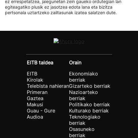
ez errespetatzea, jaiegunetan zein gaueko ordutegian lan
egiteagatiko plusik ez jasotzea edota lana eta bizitza
pertsonala uztartzeko zailtasunak izatea salatzen dute.
EITB taldea
Orain
EITB
Ekonomiako
Kirolak
berriak
Telebista nahieran
Gizarteko berriak
Primeran
Nazioarteko
Gaztea
berriak
Makusi
Politikako berriak
Guau - Gure
Kulturako berriak
Audioa
Teknologiako
berriak
Osasuneko
berriak