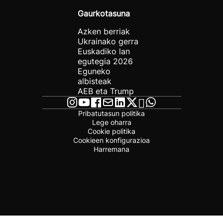
Gaurkotasuna
Azken berriak
Ukrainako gerra
Euskadiko lan
egutegia 2026
Eguneko
albisteak
AEB eta Trump
Pribatutasun politika
Lege oharra
Cookie politika
Cookieen konfigurazioa
Harremana