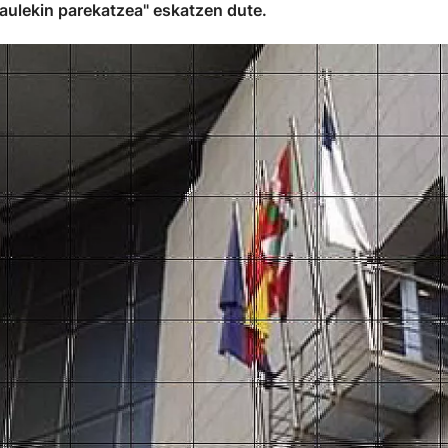
aulekin parekatzea" eskatzen dute.