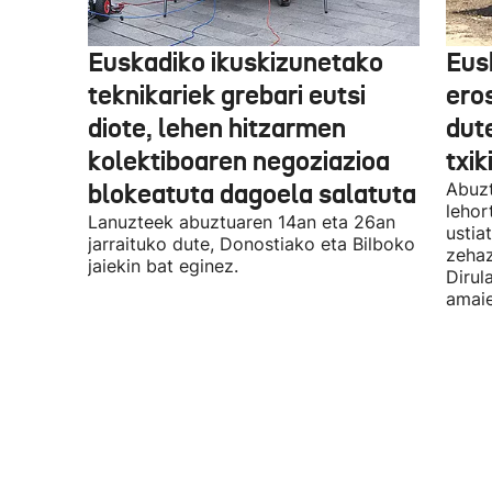
Euskadiko ikuskizunetako
Eus
teknikariek grebari eutsi
ero
diote, lehen hitzarmen
dute
kolektiboaren negoziazioa
txik
blokeatuta dagoela salatuta
Abuzt
lehor
Lanuzteek abuztuaren 14an eta 26an
ustia
jarraituko dute, Donostiako eta Bilboko
zehaz
jaiekin bat eginez.
Dirul
amaie