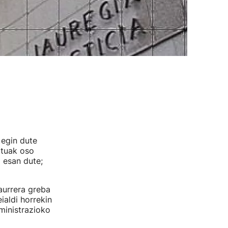
 egin dute
atuak oso
 esan dute;
aurrera greba
ialdi horrekin
ministrazioko