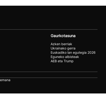
Gaurkotasuna
Azken berriak
Ukrainako gerra
Euskadiko lan egutegia 2026
Eguneko albisteak
AEB eta Trump
remana