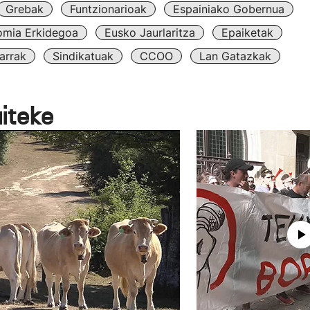
Grebak
Funtzionarioak
Espainiako Gobernua
omia Erkidegoa
Eusko Jaurlaritza
Epaiketak
arrak
Sindikatuak
CCOO
Lan Gatazkak
aiteke