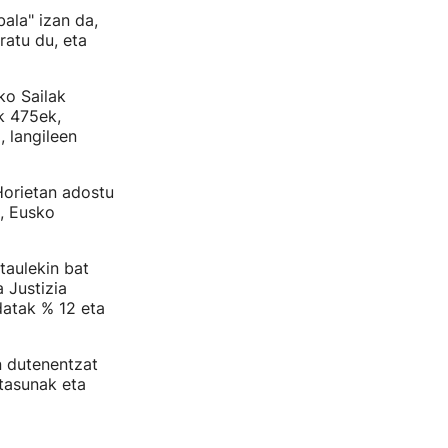
ala" izan da,
atu du, eta
ko Sailak
k 475ek,
 langileen
Horietan adostu
, Eusko
taulekin bat
 Justizia
datak % 12 eta
n dutenentzat
ltasunak eta