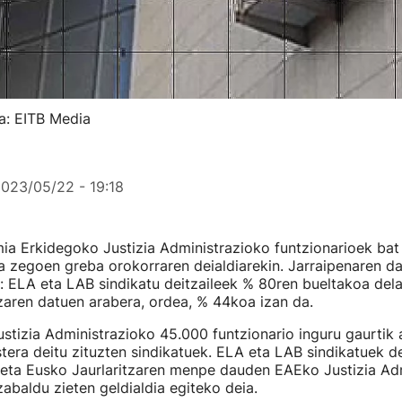
a: EITB Media
023/05/22 - 19:18
a Erkidegoko Justizia Administrazioko funtzionarioek bat
a zegoen greba orokorraren deialdiarekin. Jarraipenaren d
: ELA eta LAB sindikatu deitzaileek % 80ren bueltakoa dela
zaren datuen arabera, ordea, % 44koa izan da.
stizia Administrazioko 45.000 funtzionario inguru gaurtik 
ra deitu zituzten sindikatuek. ELA eta LAB sindikatuek de
, eta Eusko Jaurlaritzaren menpe dauden EAEko Justizia Ad
zabaldu zieten geldialdia egiteko deia.