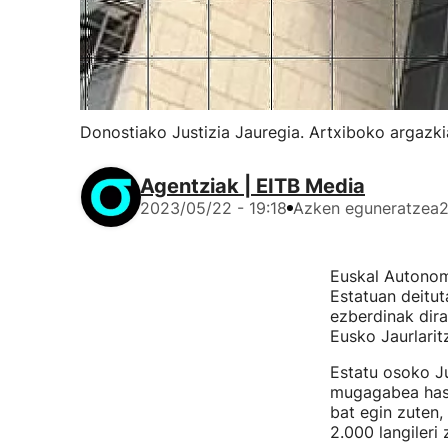
Donostiako Justizia Jauregia. Artxiboko argazki
Agentziak | EITB Media
2023/05/22 - 19:18
Azken eguneratzea
2
Euskal Autonomi
Estatuan deitut
ezberdinak dira
Eusko Jaurlarit
Estatu osoko Ju
mugagabea haste
bat egin zuten
2.000 langileri 