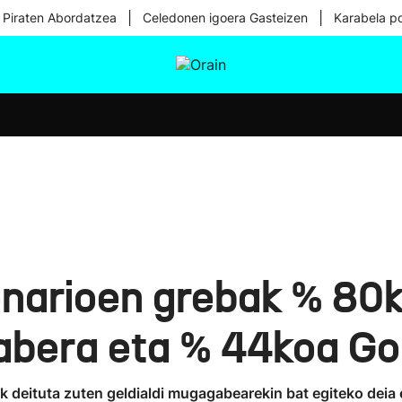
|
|
 Piraten Abordatzea
Celedonen igoera Gasteizen
Karabela p
tura
Ikusmiran
Egural
Osasuna
Teknologia
onarioen grebak % 80k
rabera eta % 44koa G
 deituta zuten geldialdi mugagabearekin bat egiteko deia 