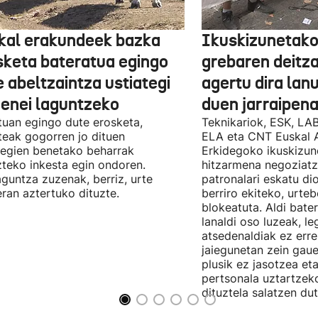
kal erakundeek bazka
Ikuskizunetako
sketa bateratua egingo
grebaren deitza
 abeltzaintza ustiategi
agertu dira lan
ienei laguntzeko
duen jarraipena
uan egingo dute erosketa,
Teknikariok, ESK, LA
teak gogorren jo dituen
ELA eta CNT Euskal 
tegien benetako beharrak
Erkidegoko ikuskizun
teko inkesta egin ondoren.
hitzarmena negoziatze
aguntza zuzenak, berriz, urte
patronalari eskatu dio
ran aztertuko dituzte.
berriro ekiteko, urte
blokeatuta. Aldi bate
lanaldi oso luzeak, le
atsedenaldiak ez erre
jaiegunetan zein gau
plusik ez jasotzea eta
pertsonala uztartzek
dituztela salatzen dut