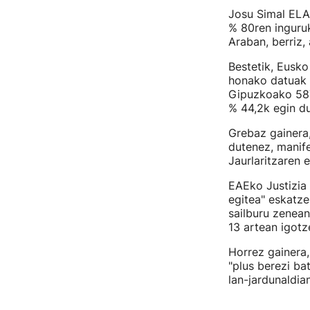
Josu Simal ELAk
% 80ren inguruk
Araban, berriz,
Bestetik, Eusko
honako datuak e
Gipuzkoako 587e
% 44,2k egin du
Grebaz gainera,
dutenez, manif
Jaurlaritzaren 
EAEko Justizia 
egitea" eskatze
sailburu zenean
13 artean igotz
Horrez gainera,
"plus berezi ba
lan-jardunaldia