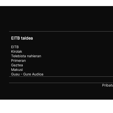
EITB taldea
EITB
Kirolak
Telebista nahieran
Primeran
Gaztea
Makusi
Guau - Gure Audioa
Pribat