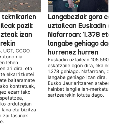
 teknikarien
Langabeziak gora egin du
ileak pozik
uztailean Euskadin eta
uzteak izan
Nafarroan: 1.378 eta 534
rekin
langabe gehiago dago,
B, UGT, CCOO,
hurrenez hurren
Autonomia
Euskadin uztailean 105.590 enplegu-
en lehen
eskatzaile egon dira, ekainean baino
n ari dira, eta
1.378 gehiago. Nafarroan, berriz, 534
te elkarrizketei
langabe gehiago izan dira, 28.843.
bete baitaramate
Eusko Jaurlaritzaren arabera, datu ho
rako kontratuak,
hainbat langile lan-merkatuan
gez ezarritako
sartzearekin lotuta dago.
spetatzea,
eko ordutegian
 lana eta bizitza
o zailtasunak
e.