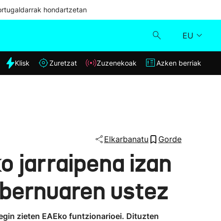
ortugaldarrak hondartzetan
EU
dia
Klisk
Zuretzat
Zuzenekoak
Azken berriak
Klisk
Zuzenekoak
Zuretzat
Elkarbanatu
Gorde
o jarraipena izan
Azken berriak
obernuaren ustez
egin zieten EAEko funtzionarioei. Dituzten