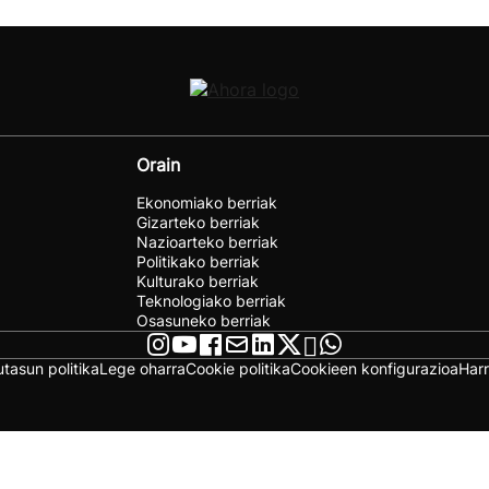
Orain
Ekonomiako berriak
Gizarteko berriak
Nazioarteko berriak
Politikako berriak
Kulturako berriak
Teknologiako berriak
Osasuneko berriak
utasun politika
Lege oharra
Cookie politika
Cookieen konfigurazioa
Har