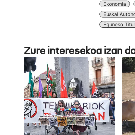
Ekonomia
Euskal Auton
Eguneko Titul
Zure interesekoa izan d