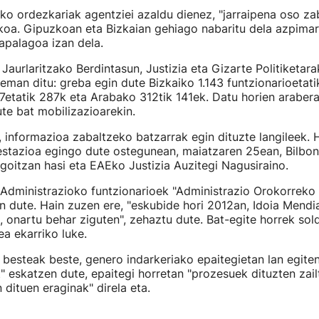
o ordezkariak agentziei azaldu dienez, "jarraipena oso zab
oa. Gipuzkoan eta Bizkaian gehiago nabaritu dela azpimarr
 apalagoa izan dela.
 Jaurlaritzako Berdintasun, Justizia eta Gizarte Politiketara
man ditu: greba egin dute Bizkaiko 1.143 funtzionarioetati
tatik 287k eta Arabako 312tik 141ek. Datu horien arabera,
te bat mobilizazioarekin.
 informazioa zabaltzeko batzarrak egin dituzte langileek. 
estazioa egingo dute ostegunean, maiatzaren 25ean, Bilbon
egoitzan hasi eta EAEko Justizia Auzitegi Nagusiraino.
Administrazioko funtzionarioek "Administrazio Orokorreko 
n dute. Hain zuzen ere, "eskubide hori 2012an, Idoia Mendia
, onartu behar ziguten", zehaztu dute. Bat-egite horrek sol
ea ekarriko luke.
 besteak beste, genero indarkeriako epaitegietan lan egite
t" eskatzen dute, epaitegi horretan "prozesuek dituzten zai
n dituen eraginak" direla eta.