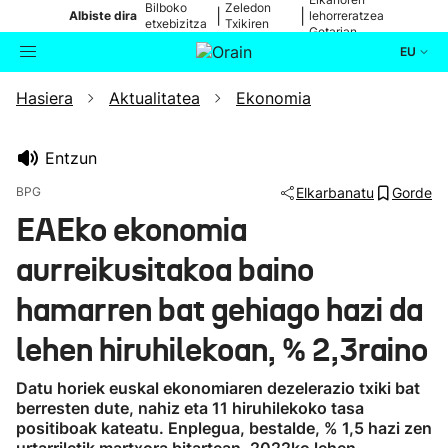
Bilboko
Zeledon
|
|
Albiste dira
lehorreratzea
etxebizitza
Txikiren
Getarian
batean
jaitsiera
EU
Hasiera
Aktualitatea
Ekonomia
Aktualitatea
Bilatzailea
Politika
Entzun
BPG
Elkarbanatu
Gorde
Kultura
EAEko ekonomia
aurreikusitakoa baino
Ikusmiran
hamarren bat gehiago hazi da
Eguraldia
lehen hiruhilekoan, % 2,3raino
Datu horiek euskal ekonomiaren dezelerazio txiki bat
berresten dute, nahiz eta 11 hiruhilekoko tasa
positiboak kateatu. Enplegua, bestalde, % 1,5 hazi zen