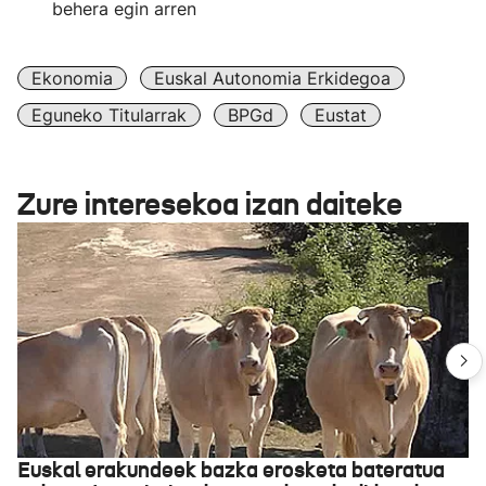
behera egin arren
Ekonomia
Euskal Autonomia Erkidegoa
Eguneko Titularrak
BPGd
Eustat
Zure interesekoa izan daiteke
Euskal erakundeek bazka erosketa bateratua