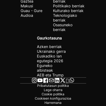
Gaztea
berriak
Makusi
Politikako berriak
Guau - Gure
Kulturako berriak
Audioa
Teknologiako
berriak
Osasuneko
berriak
Gaurkotasuna
Azken berriak
Ukrainako gerra
Euskadiko lan
egutegia 2026
Eguneko
albisteak
AEB eta Trump
Pribatutasun politika
Lege oharra
Cookie politika
Cookieen konfigurazioa
Harremana