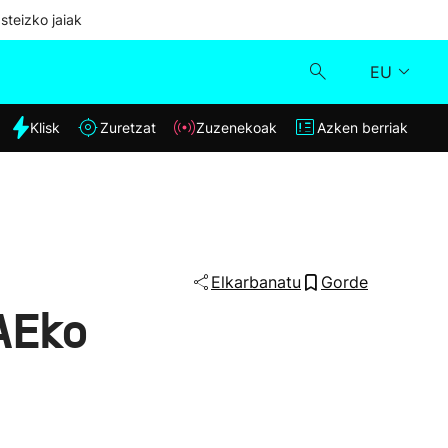
steizko jaiak
EU
dia
Klisk
Zuretzat
Zuzenekoak
Azken berriak
Klisk
Zuzenekoak
Zuretzat
Elkarbanatu
Gorde
EAEko
Azken berriak