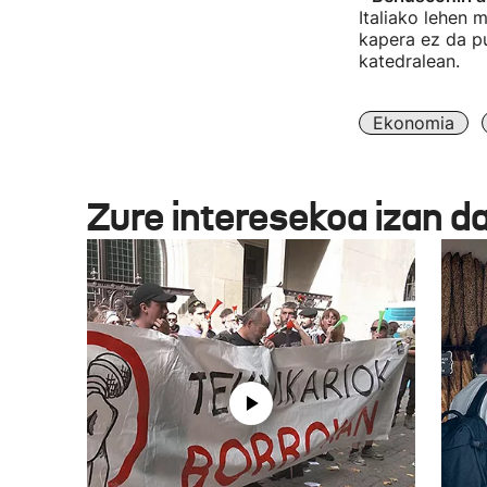
Italiako lehen m
kapera ez da pu
katedralean.
Ekonomia
Zure interesekoa izan d