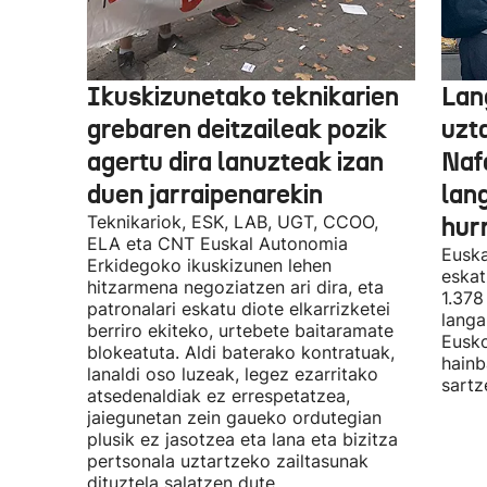
Ikuskizunetako teknikarien
Lan
grebaren deitzaileak pozik
uzt
agertu dira lanuzteak izan
Naf
duen jarraipenarekin
lan
Teknikariok, ESK, LAB, UGT, CCOO,
hur
ELA eta CNT Euskal Autonomia
Euska
Erkidegoko ikuskizunen lehen
eskat
hitzarmena negoziatzen ari dira, eta
1.378
patronalari eskatu diote elkarrizketei
langa
berriro ekiteko, urtebete baitaramate
Eusko
blokeatuta. Aldi baterako kontratuak,
hainb
lanaldi oso luzeak, legez ezarritako
sartz
atsedenaldiak ez errespetatzea,
jaiegunetan zein gaueko ordutegian
plusik ez jasotzea eta lana eta bizitza
pertsonala uztartzeko zailtasunak
dituztela salatzen dute.