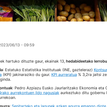
2023/06/13 - 09:59
k hartuko dituzte gaur, ekainak 13,
hedabideetako lerrobu
Ia
: Estatuko Estatistika Institutuak (INE, gazteleraz)
Kontsu
a
(KPI) jakinaraziko du gaur.
KPI aurreratua
% 3,2ra jaitsi ze
aginda.
ontuak
: Pedro Azpiazu Eusko Jaurlaritzako Ekonomia eta
rako aurrekontuen ildo nagusiak
aurkeztuko ditu gobernu b
urrekoan.
agurra
:
Senitarteko eta lagunek azken agurra emango diote