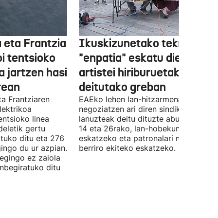
 eta Frantzia
Ikuskizunetako teknikariek
oi tentsioko
"enpatia" eskatu diete
a jartzen hasi
artistei hiriburuetako jaiet
rean
deitutako greban
ta Frantziaren
EAEko lehen lan-hitzarmena
lektrikoa
negoziatzen ari diren sindikatuek
ntsioko linea
lanuzteak deitu dituzte abuztuaren 5,
eletik gertu
14 eta 26rako, lan-hobekuntzak
tuko ditu eta 276
eskatzeko eta patronalari negoziazio
ingo du ur azpian.
berriro ekiteko eskatzeko.
 egingo ez zaiola
inbegiratuko ditu