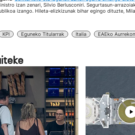
inistro izan zenari, Silvio Berlusconiri. Segurtasun-arrazoiak
blikoa izango. Hileta-elizkizunak bihar egingo dituzte, Mil
KPI
Eguneko Titularrak
Italia
EAEko Aurrekon
aiteke