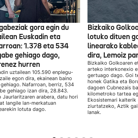
gabeziak gora egin du
Bizkaiko Golkoa
ailean Euskadin eta
lotuko dituen g
arroan: 1.378 eta 534
linearako kable
gabe gehiago dago,
dira, Lemoiz pa
renez hurren
Bizkaiko Golkoaren e
arteko interkonexio e
din uztailean 105.590 enplegu-
gertuago dago. Goi te
zaile egon dira, ekainean baino
honek Gatika eta Bord
 gehiago. Nafarroan, berriz, 534
dagoen Cubnezais ba
be gehiago izan dira, 28.843.
kilometroko tartea eg
 Jaurlaritzaren arabera, datu hori
Ekosistemari kalterik
at langile lan-merkatuan
ziurtatzeko, Aztik ga
earekin lotuta dago.
lanak.