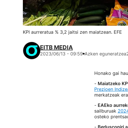
KPI aurreratua % 3,2 jaitsi zen maiatzean. EFE
EITB MEDIA
2023/06/13 - 09:59
Azken eguneratzea
Honako gai haue
-
Maiatzeko KP
Prezioen Indize
merkatzeak er
-
EAEko aurrek
sailburuak
2024
osteko prentsa
-
Berlusconiri 