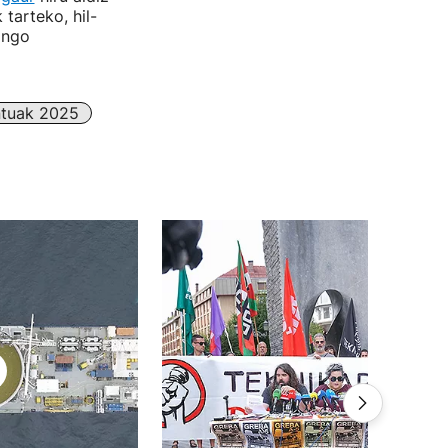
 tarteko, hil-
ango
tuak 2025