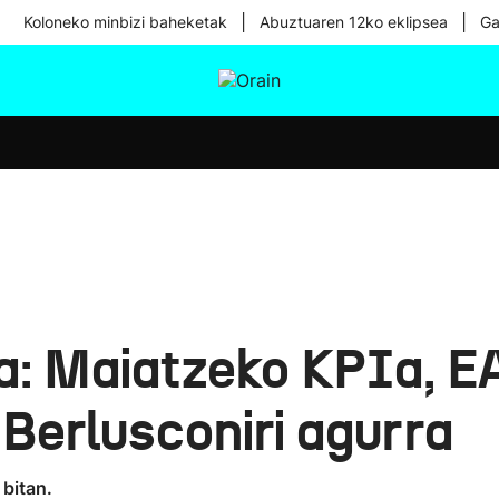
|
|
Koloneko minbizi baheketak
Abuztuaren 12ko eklipsea
Ga
tura
Ikusmiran
Egural
Osasuna
Teknologia
ra: Maiatzeko KPIa, 
Berlusconiri agurra
 bitan.