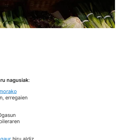
ru nagusiak
:
morako
n, erregaien
 Ogasun
ileraren
 gaur
hiru aldiz