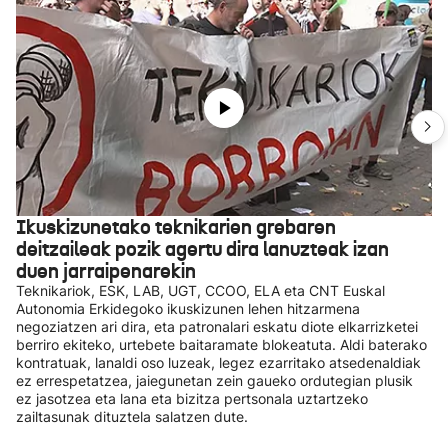
Ikuskizunetako teknikarien grebaren
deitzaileak pozik agertu dira lanuzteak izan
duen jarraipenarekin
Teknikariok, ESK, LAB, UGT, CCOO, ELA eta CNT Euskal
Autonomia Erkidegoko ikuskizunen lehen hitzarmena
negoziatzen ari dira, eta patronalari eskatu diote elkarrizketei
berriro ekiteko, urtebete baitaramate blokeatuta. Aldi baterako
kontratuak, lanaldi oso luzeak, legez ezarritako atsedenaldiak
ez errespetatzea, jaiegunetan zein gaueko ordutegian plusik
ez jasotzea eta lana eta bizitza pertsonala uztartzeko
zailtasunak dituztela salatzen dute.