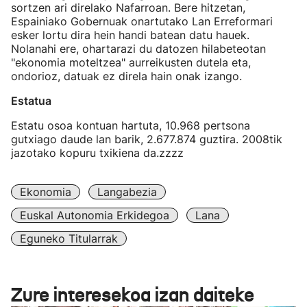
sortzen ari direlako Nafarroan. Bere hitzetan,
Espainiako Gobernuak onartutako Lan Erreformari
esker lortu dira hein handi batean datu hauek.
Nolanahi ere, ohartarazi du datozen hilabeteotan
"ekonomia moteltzea" aurreikusten dutela eta,
ondorioz, datuak ez direla hain onak izango.
Estatua
Estatu osoa kontuan hartuta, 10.968 pertsona
gutxiago daude lan barik, 2.677.874 guztira. 2008tik
jazotako kopuru txikiena da.zzzz
Ekonomia
Langabezia
Euskal Autonomia Erkidegoa
Lana
Eguneko Titularrak
Zure interesekoa izan daiteke