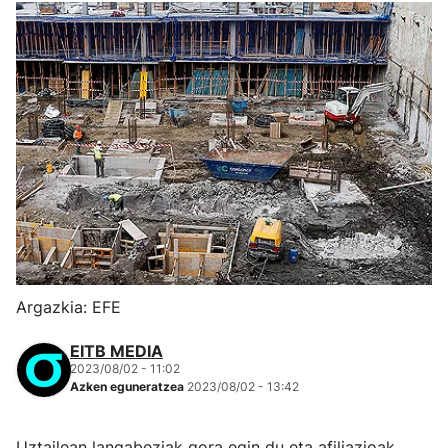
Argazkia: EFE
EITB MEDIA
2023/08/02 - 11:02
Azken eguneratzea
2023/08/02 - 13:42
Uztailean langabeziak gora egin du eta afiliazioak