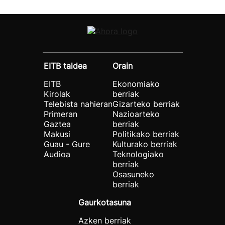
EITB taldea
Orain
EITB
Ekonomiako
Kirolak
berriak
Telebista nahieran
Gizarteko berriak
Primeran
Nazioarteko
Gaztea
berriak
Makusi
Politikako berriak
Guau - Gure
Kulturako berriak
Audioa
Teknologiako
berriak
Osasuneko
berriak
Gaurkotasuna
Azken berriak