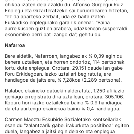
ohikoa izaten dela azaldu du. Alfonso Gurpegui Ruiz
Enplegu eta Gizarteratzeko sailburuordearen hitzetan,
"ez da aparteko zerbait, uda ez baita izaten
Euskadiko enplegurako garairik onena". "Baina
aurreikuspen guztien arabera, udazkenean susperraldi
ekonomiko berri bat izango da", gehitu du.
Nafarroa
Bere aldetik, Nafarroan, langabeziak % 0,39 egin du
behera uztailean, eta horren ondorioz, 114 pertsonak
lortu dute enplegua. Orotara, 29.151 daude lan gabe
Foru Erkidegoan. Iazko uztailari begiratuta, are
handiagoa da jaitsiera, % 7,28koa (2.289 pertsona).
Halaber, ekaineko datuekin alderatuta, 1.250 afiliazio
gehiago erregistratu dira uztailean, orotara, 305.106.
Kopuru hori iazko uztailekoa baino % 0,9 handiagoa
da eta aurtengo ekainekoa baino % 0,4 handiagoa.
Carmen Maeztu Eskubide Sozialetako kontseilariak
esan du "zalantzarik gabe, irakurketa positiboa" egiten
duela, langabezia jaitsi egin delako eta enplegua