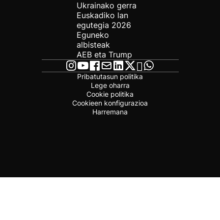
Ukrainako gerra
Euskadiko lan
egutegia 2026
Eguneko
albisteak
AEB eta Trump
Pribatutasun politika
Lege oharra
Cookie politika
Cookieen konfigurazioa
Harremana