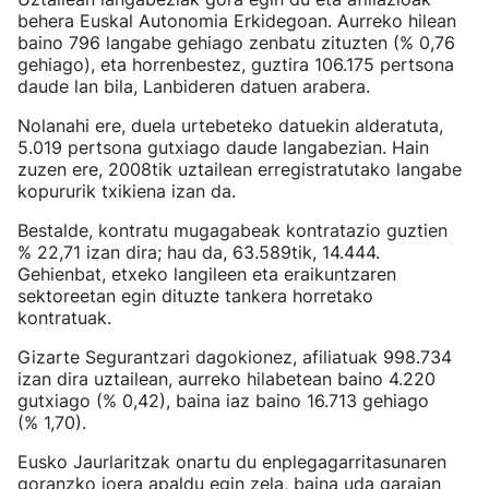
behera Euskal Autonomia Erkidegoan. Aurreko hilean
baino 796 langabe gehiago zenbatu zituzten (% 0,76
gehiago), eta horrenbestez, guztira 106.175 pertsona
daude lan bila, Lanbideren datuen arabera.
Nolanahi ere, duela urtebeteko datuekin alderatuta,
5.019 pertsona gutxiago daude langabezian. Hain
zuzen ere, 2008tik uztailean erregistratutako langabe
kopururik txikiena izan da.
Bestalde, kontratu mugagabeak kontratazio guztien
% 22,71 izan dira; hau da, 63.589tik, 14.444.
Gehienbat, etxeko langileen eta eraikuntzaren
sektoreetan egin dituzte tankera horretako
kontratuak.
Gizarte Segurantzari dagokionez, afiliatuak 998.734
izan dira uztailean, aurreko hilabetean baino 4.220
gutxiago (% 0,42), baina iaz baino 16.713 gehiago
(% 1,70).
Eusko Jaurlaritzak onartu du enplegagarritasunaren
goranzko joera apaldu egin zela, baina uda garaian