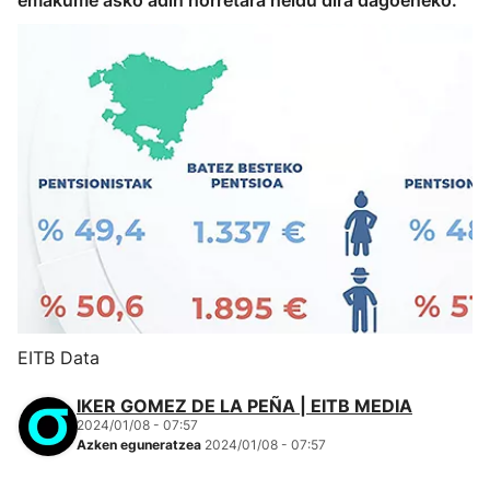
emakume asko adin horretara heldu dira dagoeneko.
EITB Data
IKER GOMEZ DE LA PEÑA | EITB MEDIA
2024/01/08 - 07:57
Azken eguneratzea
2024/01/08 - 07:57