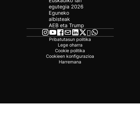
Euskadiko lan
egutegia 2026
Eguneko
albisteak
AEB eta Trump
Pribatutasun politika
Lege oharra
Cookie politika
Cookieen konfigurazioa
Harremana