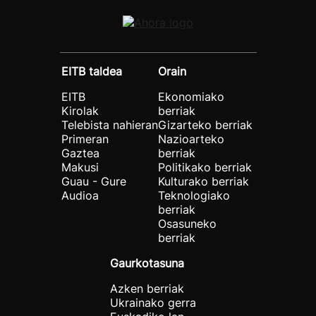
EITB taldea
Orain
EITB
Ekonomiako
Kirolak
berriak
Telebista nahieran
Gizarteko berriak
Primeran
Nazioarteko
Gaztea
berriak
Makusi
Politikako berriak
Guau - Gure
Kulturako berriak
Audioa
Teknologiako
berriak
Osasuneko
berriak
Gaurkotasuna
Azken berriak
Ukrainako gerra