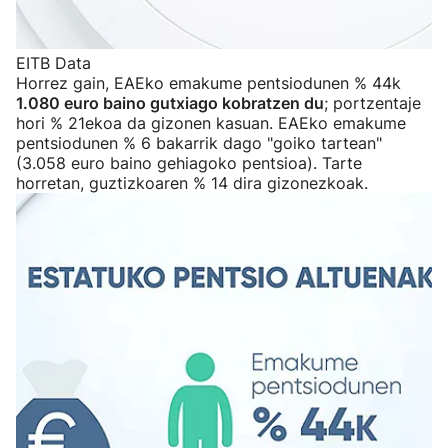
EITB Data
Horrez gain, EAEko emakume pentsiodunen % 44k
1.080 euro baino gutxiago kobratzen du
; portzentaje
hori % 21ekoa da gizonen kasuan. EAEko emakume
pentsiodunen % 6 bakarrik dago "goiko tartean"
(3.058 euro baino gehiagoko pentsioa). Tarte
horretan, guztizkoaren % 14 dira gizonezkoak.