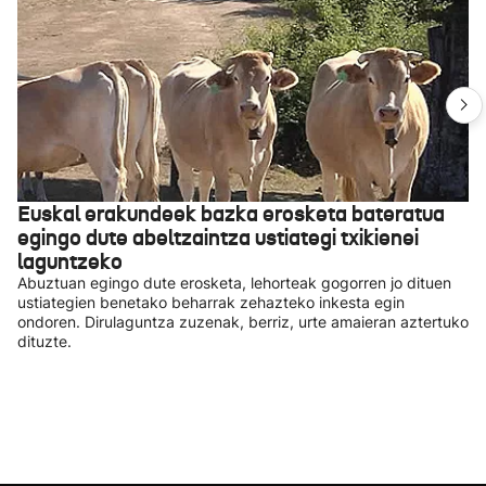
Euskal erakundeek bazka erosketa bateratua
egingo dute abeltzaintza ustiategi txikienei
laguntzeko
Abuztuan egingo dute erosketa, lehorteak gogorren jo dituen
ustiategien benetako beharrak zehazteko inkesta egin
ondoren. Dirulaguntza zuzenak, berriz, urte amaieran aztertuko
dituzte.