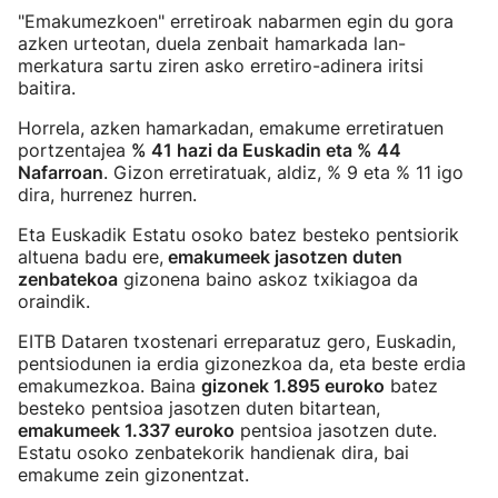
"Emakumezkoen" erretiroak nabarmen egin du gora
azken urteotan, duela zenbait hamarkada lan-
merkatura sartu ziren asko erretiro-adinera iritsi
baitira.
Horrela, azken hamarkadan, emakume erretiratuen
portzentajea
% 41 hazi da Euskadin eta % 44
Nafarroan
. Gizon erretiratuak, aldiz, % 9 eta % 11 igo
dira, hurrenez hurren.
Eta Euskadik Estatu osoko batez besteko pentsiorik
altuena badu ere,
emakumeek jasotzen duten
zenbatekoa
gizonena baino askoz txikiagoa da
oraindik.
EITB Dataren txostenari erreparatuz gero, Euskadin,
pentsiodunen ia erdia gizonezkoa da, eta beste erdia
emakumezkoa. Baina
gizonek 1.895 euroko
batez
besteko pentsioa jasotzen duten bitartean,
emakumeek 1.337 euroko
pentsioa jasotzen dute.
Estatu osoko zenbatekorik handienak dira, bai
emakume zein gizonentzat.