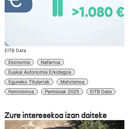
EITB Data
Ekonomia
Nafarroa
Euskal Autonomia Erkidegoa
Eguneko Titularrak
Matxismoa
Feminismoa
Pentsioak 2025
EITB Data
Zure interesekoa izan daiteke