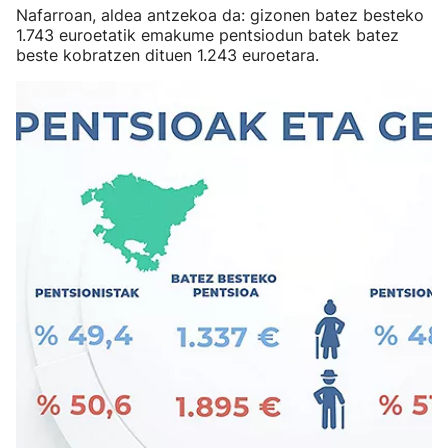
Nafarroan, aldea antzekoa da: gizonen batez besteko
1.743 euroetatik emakume pentsiodun batek batez
beste kobratzen dituen 1.243 euroetara.