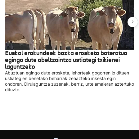
Euskal erakundeek bazka erosketa bateratua
egingo dute abeltzaintza ustiategi txikienei
laguntzeko
Abuztuan egingo dute erosketa, lehorteak gogorren jo dituen
ustiategien benetako beharrak zehazteko inkesta egin
ondoren. Dirulaguntza zuzenak, berriz, urte amaieran aztertuko
dituzte.