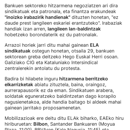
Bankuen sektoreko hitzarmena negoziatzen ari dira
sindikatuak eta patronala, eta finantza erakundeak
"inoizko irabazirik handienak"
dituzten honetan, "ez
daude prest langileen eskariei erantzuteko". Irabaziak
handiak izan arren,
langileen lan-baldintzak
hobetzeko borondaterik ez du patronalak.
Arrazoi horiek jarri ditu mahai gainean
ELA
sindikatuak
ostegun honetan, otsaila 29, bankuen
sektorean greba deitzeko Hego Euskal Herri osoan.
Galiziako CIG eta Kataluniako Intersindical
zentralerekin antolatu du protesta.
Badira bi hilabete inguru
hitzarmena berritzeko
elkarrizketak
abiatu zituztela, baina, oraingoz,
aurrerapausorik ez da eman. Sindikatuen arabera,
soldatak eguneratzeko baldintzetan dago korapilo
nagusienetakoa, alde handia baitago bi aldeek mahai
gainean jarritako proposamenetan.
Mobilizazioak ere deitu ditu ELAk biharko, EAEko hiru
hiriburuetan:
Bilbon
, Santander Bankuaren (Moyua
Plaza, 11:00), BBVAren (Kale Nagusia, 11:45) eta