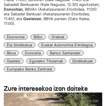
Sabadell Bankuaren (Kale Nagusia, 12:30) egoitzetan;
Donostian
, BBVAn (Askatasunaren Etorbidea, 11:00)
eta Sabadel Bankuan (Askatasunaren Etorbidea,
11:45); eta
Gasteizen
, BBVA parean (Dato Kalea,
11:00).
Ekonomia
Bilbo
Grebak
Ela Sindikatua
Euskal Autonomia Erkidegoa
Bbva
Donostia
Banco Santander
Gasteiz
Eguneko Titularrak
Sindikatuak
Europako Banku Zentrala
Zure interesekoa izan daiteke