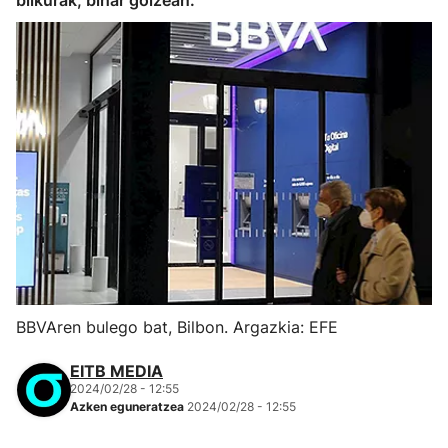
bilkurak, bihar goizean.
BBVAren bulego bat, Bilbon. Argazkia: EFE
EITB MEDIA
2024/02/28 - 12:55
Azken eguneratzea
2024/02/28 - 12:55