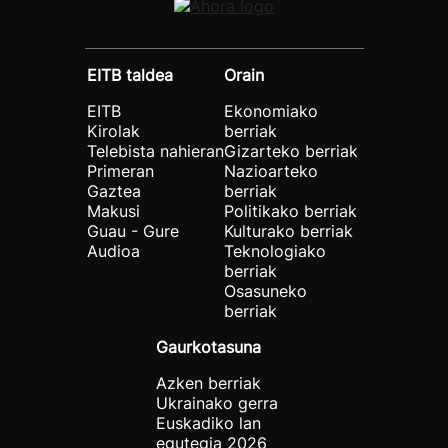
EITB taldea
Orain
EITB
Ekonomiako
Kirolak
berriak
Telebista nahieran
Gizarteko berriak
Primeran
Nazioarteko
Gaztea
berriak
Makusi
Politikako berriak
Guau - Gure
Kulturako berriak
Audioa
Teknologiako
berriak
Osasuneko
berriak
Gaurkotasuna
Azken berriak
Ukrainako gerra
Euskadiko lan
egutegia 2026