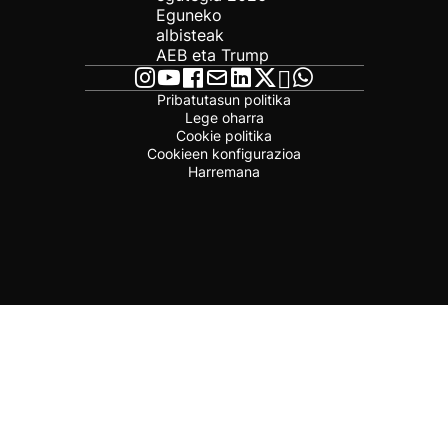
Eguneko
albisteak
AEB eta Trump
Pribatutasun politika
Lege oharra
Cookie politika
Cookieen konfigurazioa
Harremana