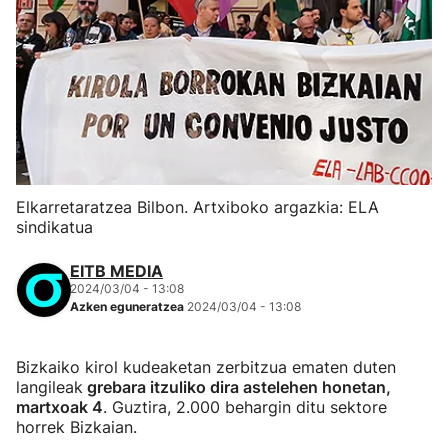
Elkarretaratzea Bilbon. Artxiboko argazkia: ELA
sindikatua
EITB MEDIA
2024/03/04 - 13:08
Azken eguneratzea
2024/03/04 - 13:08
Bizkaiko kirol kudeaketan zerbitzua ematen duten
langileak
grebara itzuliko dira astelehen honetan,
martxoak 4
. Guztira, 2.000 behargin ditu sektore
horrek Bizkaian.