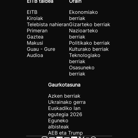
EITB taldea
Orain
EITB
Ekonomiako
Kirolak
berriak
Telebista nahieran
Gizarteko berriak
Primeran
Nazioarteko
Gaztea
berriak
Makusi
Politikako berriak
Guau - Gure
Kulturako berriak
Audioa
Teknologiako
berriak
Osasuneko
berriak
Gaurkotasuna
Azken berriak
Ukrainako gerra
Euskadiko lan
egutegia 2026
Eguneko
albisteak
AEB eta Trump