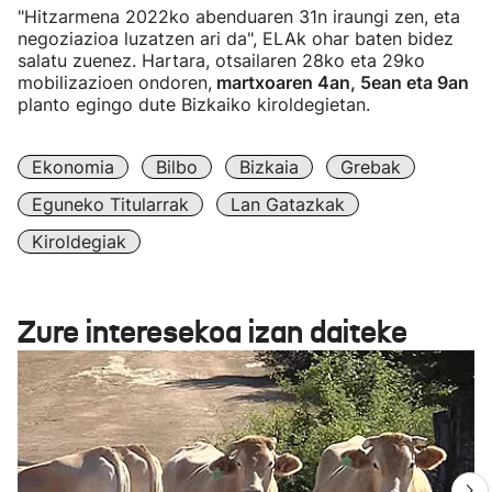
"Hitzarmena 2022ko abenduaren 31n iraungi zen, eta
negoziazioa luzatzen ari da", ELAk ohar baten bidez
salatu zuenez. Hartara, otsailaren 28ko eta 29ko
mobilizazioen ondoren,
martxoaren 4an, 5ean eta 9an
planto egingo dute Bizkaiko kiroldegietan.
Ekonomia
Bilbo
Bizkaia
Grebak
Eguneko Titularrak
Lan Gatazkak
Kiroldegiak
Zure interesekoa izan daiteke