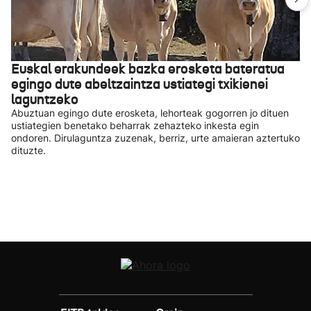
Euskal erakundeek bazka erosketa bateratua
egingo dute abeltzaintza ustiategi txikienei
laguntzeko
Abuztuan egingo dute erosketa, lehorteak gogorren jo dituen
ustiategien benetako beharrak zehazteko inkesta egin
ondoren. Dirulaguntza zuzenak, berriz, urte amaieran aztertuko
dituzte.