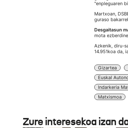
"enpleguaren bi
Martxoan, DSBE
guraso bakarre
Desgaitasun ma
mota ezberdine
Azkenik, diru-
14.951koa da, i
Gizartea
Euskal Auton
Indarkeria Ma
Matxismoa
Zure interesekoa izan d