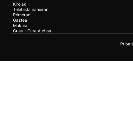
Kirolak
Telebista nahieran
Primeran
Gaztea
Makusi
Guau - Gure Audioa
Pribat