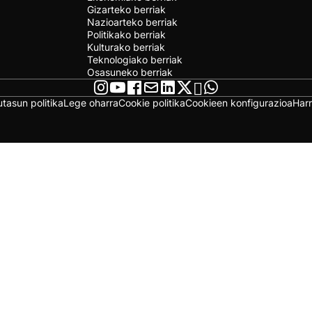
Gizarteko berriak
Nazioarteko berriak
Politikako berriak
Kulturako berriak
Teknologiako berriak
Osasuneko berriak
utasun politika
Lege oharra
Cookie politika
Cookieen konfigurazioa
Har