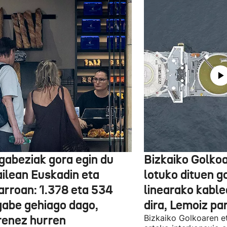
gabeziak gora egin du
Bizkaiko Golkoa
ailean Euskadin eta
lotuko dituen g
arroan: 1.378 eta 534
linearako kable
gabe gehiago dago,
dira, Lemoiz pa
renez hurren
Bizkaiko Golkoaren e