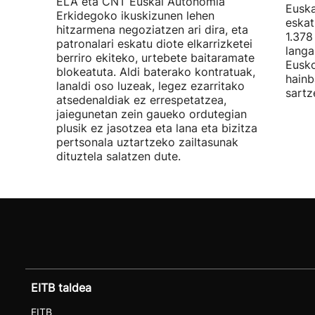
ELA eta CNT Euskal Autonomia
Euska
Erkidegoko ikuskizunen lehen
eskat
hitzarmena negoziatzen ari dira, eta
1.378
patronalari eskatu diote elkarrizketei
langa
berriro ekiteko, urtebete baitaramate
Eusko
blokeatuta. Aldi baterako kontratuak,
hainb
lanaldi oso luzeak, legez ezarritako
sartz
atsedenaldiak ez errespetatzea,
jaiegunetan zein gaueko ordutegian
plusik ez jasotzea eta lana eta bizitza
pertsonala uztartzeko zailtasunak
dituztela salatzen dute.
EITB taldea
EITB