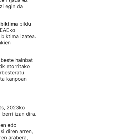
uen (jada ez
zi egin da
 biktima
bildu
: EAEko
biktima izatea.
akien
 beste hainbat
ik etorritako
erbesteratu
 eta kanpoan
ots, 2023ko
berri izan dira.
ren edo
i diren arren,
aren arabera,