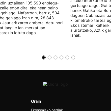
arteko interkonexio e
din uztailean 105.590 enplegu-
gertuago dago. Goi te
zaile egon dira, ekainean baino
honek Gatika eta Bord
 gehiago. Nafarroan, berriz, 534
dagoen Cubnezais ba
be gehiago izan dira, 28.843.
kilometroko tartea eg
 Jaurlaritzaren arabera, datu hori
Ekosistemari kalterik
at langile lan-merkatuan
ziurtatzeko, Aztik ga
earekin lotuta dago.
lanak.
Orain
Ekonomiako berriak