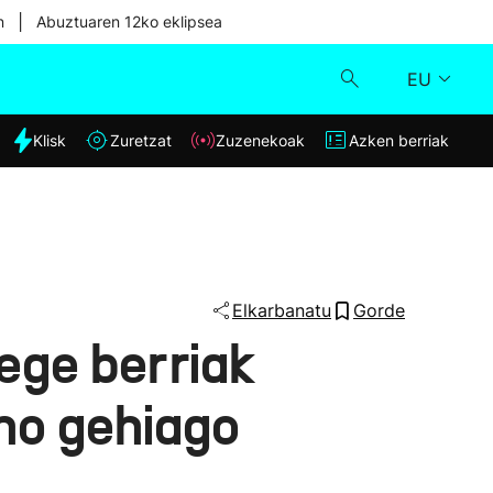
|
n
Abuztuaren 12ko eklipsea
EU
dia
Klisk
Zuretzat
Zuzenekoak
Azken berriak
Klisk
Zuzenekoak
Zuretzat
Elkarbanatu
Gorde
ege berriak
Azken berriak
ino gehiago