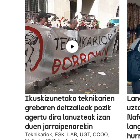
Ikuskizunetako teknikarien
Lan
grebaren deitzaileak pozik
uzt
agertu dira lanuzteak izan
Naf
duen jarraipenarekin
lan
Teknikariok, ESK, LAB, UGT, CCOO,
hur