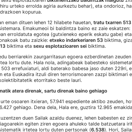
a sexu esplotazioaren
biktimentzako baldintzak malgutu
zit
hiru urteko errolda agiria aurkeztu behar), eta ondorioz, ha
ndrazkoen kopurua.
an eman dituen lehen 12 hilabete hauetan,
tratu txarren 513
sistemara. Emakumeoi bi baldintza baino ez zaie eskatzen
ean erroldatuta egotea (gutxieneko eperik eskatu gabe) eta 
honakoak batu zaizkie:
etxeko indarkeriaren 53
biktima, giz
 13
biktima eta
sexu esplotazioaren sei
biktima.
edu berriarekin zaurgarritasun egoera ezberdinetan zeuden
ea lortu dute. Hala nola, adingabeak babesteko sistemetat
 503 errefuxiaturi, aldi baterako babesa jaso duten 229ri, 
n eta Euskadira itzuli diren terrorismoaren zazpi biktimari
lektibitatetik etorritako beste lauri.
atik atera direnak, sartu direnak baino gehiago
urte osoaren itxieran, 57.941 espediente aktibo zeuden, h
 6.427 gehiago. Dena dela, Hala ere, guztira 12.965 emakida 
zuzentzen duen Sailak azaldu duenez, lehen babesten ez zi
agoarekin egiten ziren egoera ahuleko talde batzuetara irits
sistematik irtetea lortu duten pertsonak (
6.538
). Hori, Sail