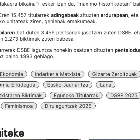
lakaera bikaina"ri esker izan da, "maximo historikoetan" ba
ren 15.457 titularrek
adingabeak
zituzten
ardurapean
, eta
ko unitateak ziren, gehienak emakumeak.
ilaren
bat duten 3.459 pertsonak jasotzen zuten DSBE, eta
n 2.273 biktimak zuten babesa.
sarrerak DSBE laguntza honekin osatzen dituzten
pentsiodu
az baino 1.993 gehiago.
Ekonomia
Indarkeria Matxista
Gizarte Zerbitzuak
omia Erkidegoa
Eusko Jaurlaritza
Lana
txistaren Biktimak
Eguneko Titularrak
DSBE 2025
Feminismoa
Dirulaguntzak 2025
aiteke