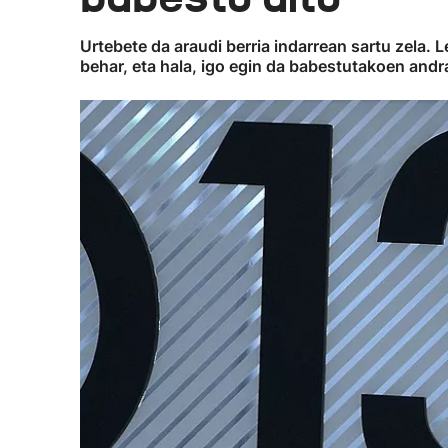
Urtebete da araudi berria indarrean sartu zela. 
behar, eta hala, igo egin da babestutakoen and