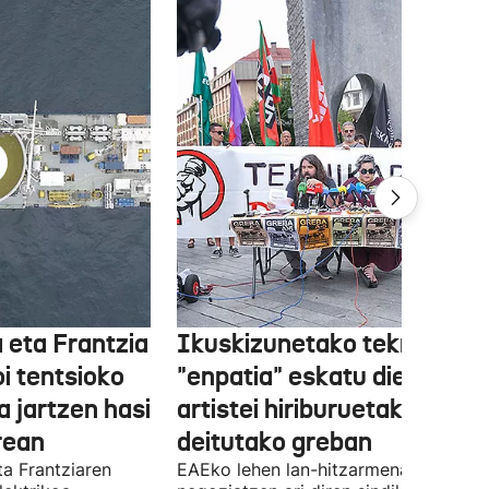
 eta Frantzia
Ikuskizunetako teknikariek
oi tentsioko
"enpatia" eskatu diete
a jartzen hasi
artistei hiriburuetako jaiet
rean
deitutako greban
ta Frantziaren
EAEko lehen lan-hitzarmena