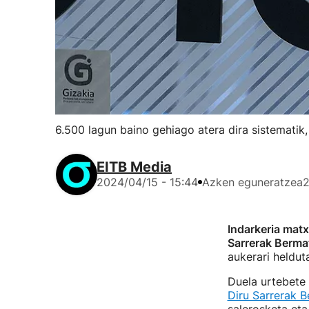
6.500 lagun baino gehiago atera dira sistematik, 
EITB Media
2024/04/15 - 15:44
Azken eguneratzea
2
Indarkeria matx
Sarrerak Berma
aukerari heldut
Duela urtebete
Diru Sarrerak 