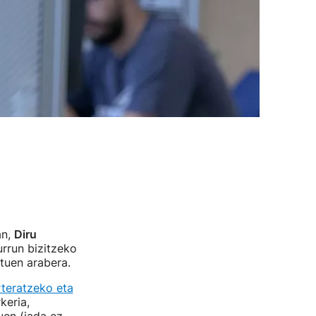
an,
Diru
rrun bizitzeko
atuen arabera.
teratzeko eta
keria,