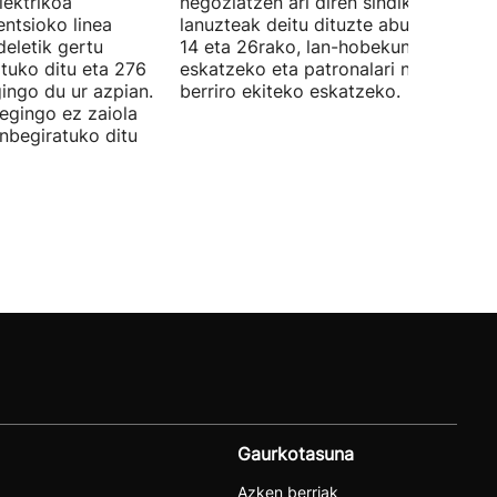
lektrikoa
negoziatzen ari diren sindikatuek
ntsioko linea
lanuzteak deitu dituzte abuztuaren 5,
eletik gertu
14 eta 26rako, lan-hobekuntzak
tuko ditu eta 276
eskatzeko eta patronalari negoziazio
ingo du ur azpian.
berriro ekiteko eskatzeko.
 egingo ez zaiola
inbegiratuko ditu
Gaurkotasuna
Azken berriak