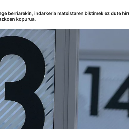
Lege berriarekin, indarkeria matxistaren biktimek ez dute hi
razkoen kopurua.