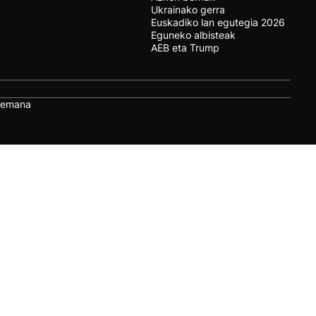
Ukrainako gerra
Euskadiko lan egutegia 2026
Eguneko albisteak
AEB eta Trump
remana