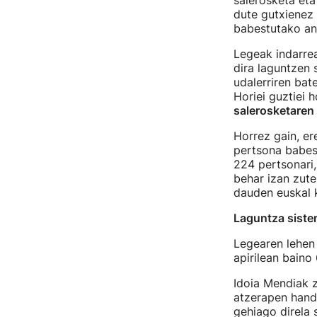
salerosketa et
dute gutxienez 
babestutako a
Legeak indarre
dira laguntzen 
udalerriren bat
Horiei guztiei 
salerosketaren
Horrez gain, er
pertsona babest
224 pertsonari,
behar izan zute
dauden euskal ko
Laguntza sistem
Legearen lehen 
apirilean baino
Idoia Mendiak 
atzerapen handi
gehiago direla 