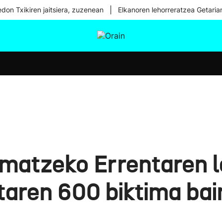
|
don Txikiren jaitsiera, zuzenean
Elkanoren lehorreratzea Getaria
tura
Ikusmiran
Egural
Osasuna
Teknologia
rmatzeko Errentaren l
taren 600 biktima ba