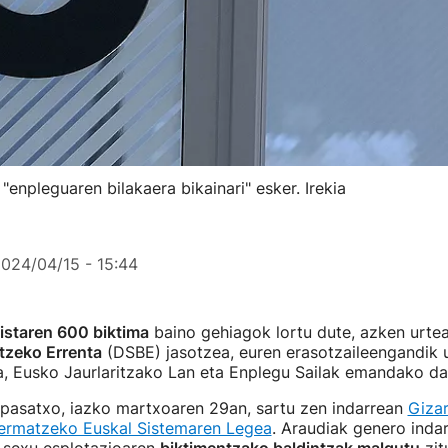
"enpleguaren bilakaera bikainari" esker. Irekia
024/04/15 - 15:44
istaren 600 biktima
baino gehiagok lortu dute, azken urte
tzeko Errenta
(DSBE) jasotzea, euren erasotzaileengandik u
a, Eusko Jaurlaritzako Lan eta Enplegu Sailak emandako d
 pasatxo, iazko martxoaren 29an, sartu zen indarrean
Gizar
Bermatzeko Euskal Sistemaren Legea
. Araudiak genero indar