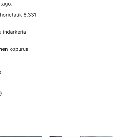
itago.
 horietatik 8.331
 indarkeria
nen
kopurua