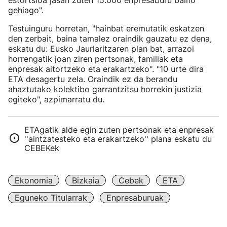
estortsioa jasan zuten 15.000 enpresaburu baino
gehiago".
Testuinguru horretan, "hainbat eremutatik eskatzen
den zerbait, baina tamalez oraindik gauzatu ez dena,
eskatu du: Eusko Jaurlaritzaren plan bat, arrazoi
horrengatik joan ziren pertsonak, familiak eta
enpresak aitortzeko eta erakartzeko". "10 urte dira
ETA desagertu zela. Oraindik ez da berandu
ahaztutako kolektibo garrantzitsu horrekin justizia
egiteko", azpimarratu du.
ETAgatik alde egin zuten pertsonak eta enpresak
''aintzatesteko eta erakartzeko'' plana eskatu du
CEBEKek
Ekonomia
Bizkaia
Cebek
ETA
Eguneko Titularrak
Enpresaburuak