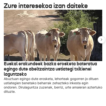
Zure interesekoa izan daiteke
Euskal erakundeek bazka erosketa bateratua
egingo dute abeltzaintza ustiategi txikienei
laguntzeko
Abuztuan egingo dute erosketa, lehorteak gogorren jo dituen
ustiategien benetako beharrak zehazteko inkesta egin
ondoren. Dirulaguntza zuzenak, berriz, urte amaieran aztertuko
dituzte.