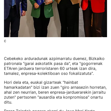
c
Cebekeko arduradunak azpimarratu duenez, Bizkaiko
patronala "garai askotatik pasa da", eta "gogorrenak
ETAren jarduera terroristaren 60 urteak izan dira,
tamalez, enpresa-kolektiboan oso fokalizatuta".
Hori dela eta, euskal gizarteak "hainbat
hamarkadatan" bizi izan zuen "giro arnasezin horretan,
ahal zen neurrian, beren enpresa-jarduerarekin jarraitu
zuten" pertsonen "ausardia eta konpromisoa" onartu
ditu.