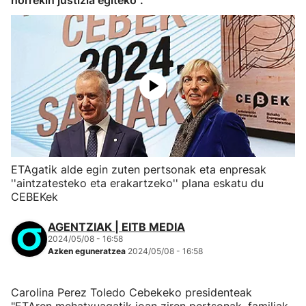
horrekin justizia egiteko".
ETAgatik alde egin zuten pertsonak eta enpresak
''aintzatesteko eta erakartzeko'' plana eskatu du
CEBEKek
AGENTZIAK | EITB MEDIA
2024/05/08 - 16:58
Azken eguneratzea
2024/05/08 - 16:58
Carolina Perez Toledo Cebekeko presidenteak