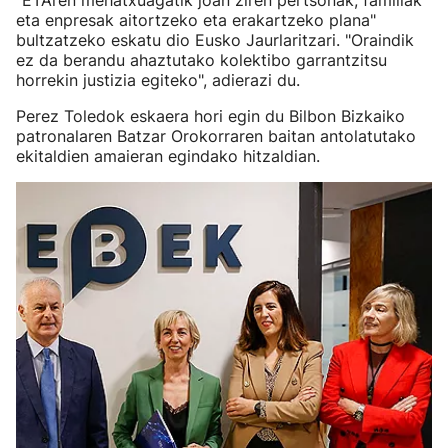
"ETAren mehatxuagatik joan ziren pertsonak, familiak
eta enpresak aitortzeko eta erakartzeko plana"
bultzatzeko eskatu dio Eusko Jaurlaritzari. "Oraindik
ez da berandu ahaztutako kolektibo garrantzitsu
horrekin justizia egiteko", adierazi du.
Perez Toledok eskaera hori egin du Bilbon Bizkaiko
patronalaren Batzar Orokorraren baitan antolatutako
ekitaldien amaieran egindako hitzaldian.