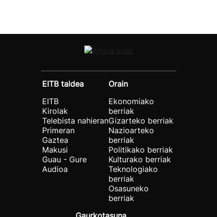
EITB taldea
Orain
EITB
Ekonomiako
Kirolak
berriak
Telebista nahieran
Gizarteko berriak
Primeran
Nazioarteko
Gaztea
berriak
Makusi
Politikako berriak
Guau - Gure
Kulturako berriak
Audioa
Teknologiako
berriak
Osasuneko
berriak
Gaurkotasuna