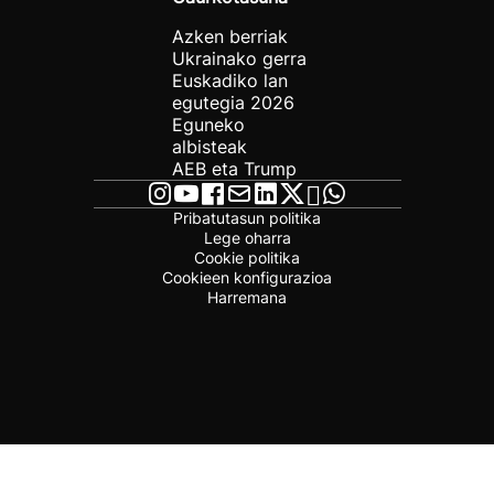
Azken berriak
Ukrainako gerra
Euskadiko lan
egutegia 2026
Eguneko
albisteak
AEB eta Trump
Pribatutasun politika
Lege oharra
Cookie politika
Cookieen konfigurazioa
Harremana