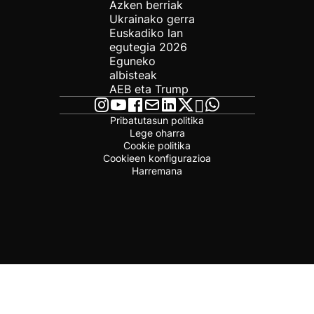
Azken berriak
Ukrainako gerra
Euskadiko lan
egutegia 2026
Eguneko
albisteak
AEB eta Trump
Pribatutasun politika
Lege oharra
Cookie politika
Cookieen konfigurazioa
Harremana