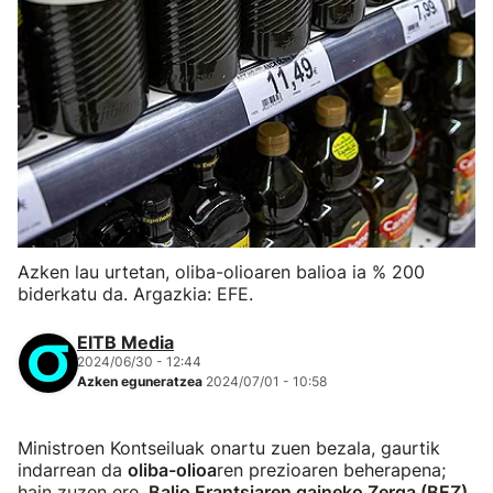
Azken lau urtetan, oliba-olioaren balioa ia % 200
biderkatu da. Argazkia: EFE.
EITB Media
2024/06/30 - 12:44
Azken eguneratzea
2024/07/01 - 10:58
Ministroen Kontseiluak onartu zuen bezala, gaurtik
indarrean da
oliba-olioa
ren prezioaren beherapena;
hain zuzen ere,
Balio Erantsiaren gaineko Zerga (BEZ)