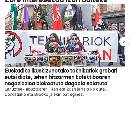
Euskadiko ikuskizunetako teknikariek grebari
eutsi diote, lehen hitzarmen kolektiboaren
negoziazioa blokeatuta dagoela salatuta
Lanuzteek abuztuaren 14an eta 26an jarraituko dute,
Donostiako eta Bilboko jaiekin bat eginez.