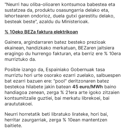
"Neurri hau oliba-olioaren kontsumoa babestea eta
sustatzea da, produktu osasungarria delako eta,
lehortearen ondorioz, duela gutxi garestitu delako,
besteak beste", azaldu du Ministerioak.
% 10eko BEZa faktura elektrikoan
Gainera, argindarraren batez besteko prezioak
ekainean, handizkako merkatuan, BEZaren jaitsiera
eragingo du hurrengo fakturan, eta berriz ere % 10era
murriztuko da.
Posible izango da, Espainiako Gobernuak tasa
murriztu hori urte osorako ezarri zuelako, salbuespen
bat ezarri bazuen ere: "pool" deritzonaren batez
bestekoa hilabete jakin batean
45 euro/MWh
baino
handiagoa zenean, zerga % 21era arte igoko zitzaien
kontsumitzaile guztiei, bai merkatu librekoei, bai
araututakoei.
Neurri horretatik beti libratuko lirateke, hori bai,
herritar zaurgarriak, zerga % 10ean mantentzen
baitiete.