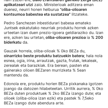
aplikatzeari utzi
zaio. Ministerioak aditzera eman
duenez, neurri honen helburua
"oliba-olioaren
kontsumoa babestea eta sustatzea"
litzateke.
Pedro Sanchezen inbestidurari babesa emateko
Juntsek eskatutako neurriak produktu horrek azken
urteetan izan duen prezio-igoera geldiaraziko du. Izan
ere, azken lau urtetan,
oliba-olioaren prezioa
ia
% 200
biderkatu
da.
Gauzak horrela, oliba-olioak % 0ko BEZa du,
oinarrizko beste produktu batzuekin batera
; hala nola
esnea, ogia, irina, arrautzak, gazta, frutak, lekaleak,
zerealak eta barazkiak. Era berean, pasten eta
gainerako olioen BEZaren murrizketa % 5ean
mantendu da.
Edonola ere, produktu horien BEZa pixkanaka igotzen
joango da datozen hilabeteetan. Urritik aurrera, % 0ko
BEZa duten produktuek % 2ko BEZa izango dute; eta
olioek (oliba-olioa izan ezik) eta pastek % 7,5eko
BEZa izango dute abendura arte.