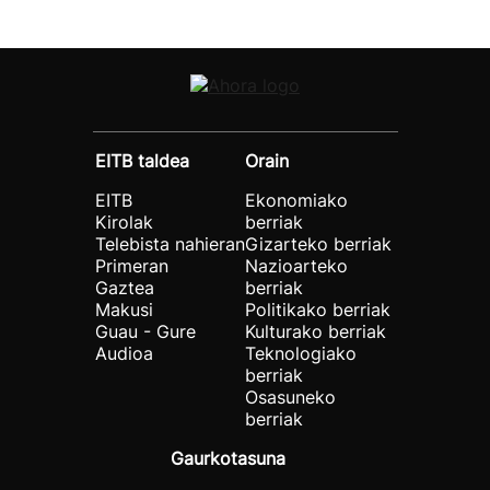
EITB taldea
Orain
EITB
Ekonomiako
Kirolak
berriak
Telebista nahieran
Gizarteko berriak
Primeran
Nazioarteko
Gaztea
berriak
Makusi
Politikako berriak
Guau - Gure
Kulturako berriak
Audioa
Teknologiako
berriak
Osasuneko
berriak
Gaurkotasuna