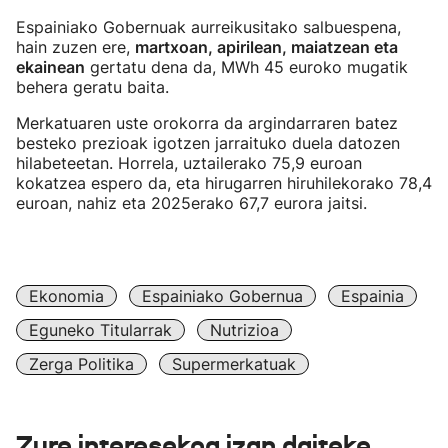
Espainiako Gobernuak aurreikusitako salbuespena,
hain zuzen ere,
martxoan, apirilean, maiatzean eta
ekainean
gertatu dena da, MWh 45 euroko mugatik
behera geratu baita.
Merkatuaren uste orokorra da argindarraren batez
besteko prezioak igotzen jarraituko duela datozen
hilabeteetan. Horrela, uztailerako 75,9 euroan
kokatzea espero da, eta hirugarren hiruhilekorako 78,4
euroan, nahiz eta 2025erako 67,7 eurora jaitsi.
Ekonomia
Espainiako Gobernua
Espainia
Eguneko Titularrak
Nutrizioa
Zerga Politika
Supermerkatuak
Zure interesekoa izan daiteke