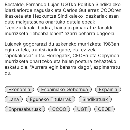
Bestalde, Fernando Lujan UGTko Politika Sindikaleko
idazkariorde nagusiak eta Carlos Gutierrez CCOOren
Ikasketa eta Hezkuntza Sindikaleko idazkariak esan
dute malgutasuna onartuko dutela epeak
"zentzuzkoak" badira, baina azpimarratuz lanaldi
murrizketa "lehenbailehen" ezarri beharra dagoela.
Lujanek gogorarazi du azkeneko murrizketa 1983an
egin zutela, trantsiziorik gabe, eta ez zela
"apokalipsia" iritsi. Horregatik, CEOEri eta Cepymeri
murrizketa onartzeko eta haien postura zehazteko
eskatu die. "Aurrera egin beharra dago", azpimarratu
du.
Ekonomia
Espainiako Gobernua
Espainia
Lana
Eguneko Titularrak
Sindikatuak
Enpresaburuak
CCOO
UGT
CEOE