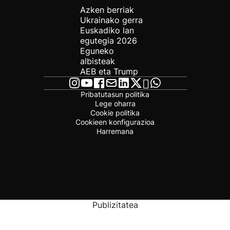
Azken berriak
Ukrainako gerra
Euskadiko lan
egutegia 2026
Eguneko
albisteak
AEB eta Trump
Pribatutasun politika
Lege oharra
Cookie politika
Cookieen konfigurazioa
Harremana
Publizitatea