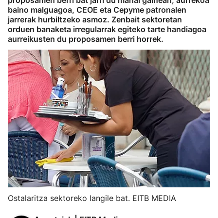
proposamen berri bat jarri du mahai gainean, aurrekoa
baino malguagoa, CEOE eta Cepyme patronalen
jarrerak hurbiltzeko asmoz. Zenbait sektoretan
orduen banaketa irregularrak egiteko tarte handiagoa
aurreikusten du proposamen berri horrek.
Ostalaritza sektoreko langile bat. EITB MEDIA