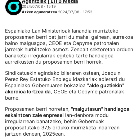
Agentziak | EITB Media
2024/07/08 - 15:19
Azken eguneratzea
2024/07/08 - 17:53
Espainiako Lan Ministerioak lanandia murrizteko
proposamen berri bat jarri du mahai gainean, aurrekoa
baino malguagoa, CEOE eta Cepyme patronalen
jarrerak hurbiltzeko asmoz. Zenbait sektoretan orduen
banaketa irregularrak egiteko tarte handiagoa
aurreikusten du proposamen berri horrek.
Sindikatuekin egindako bileraren ostean, Joaquin
Perez Rey Estatuko Enplegu idazkariak adierazi du
Espainiako Gobernuaren bokazioa
"alde guztiekin"
akordioa lortzea da,
CEOE eta Cepyme patronalak
barne.
Proposamen berri horretan,
"malgutasun" handiagoa
eskaintzen zaie enpresei
lan-denbora modu
irregularrean banatzeko, behin Gobernuak
proposatutako 37,5 orduko murrizketa indarrean
jartzen denean, 2025ean.