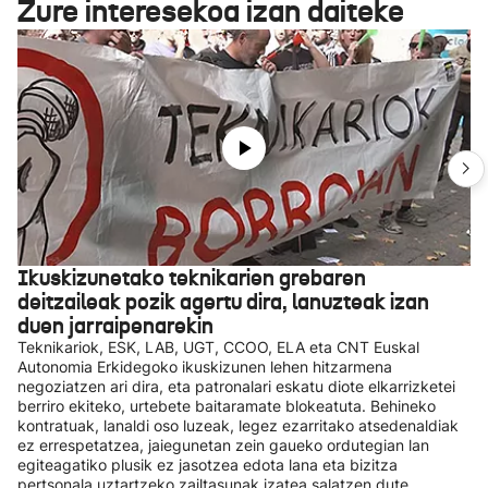
Zure interesekoa izan daiteke
Ikuskizunetako teknikarien grebaren
deitzaileak pozik agertu dira, lanuzteak izan
duen jarraipenarekin
Teknikariok, ESK, LAB, UGT, CCOO, ELA eta CNT Euskal
Autonomia Erkidegoko ikuskizunen lehen hitzarmena
negoziatzen ari dira, eta patronalari eskatu diote elkarrizketei
berriro ekiteko, urtebete baitaramate blokeatuta. Behineko
kontratuak, lanaldi oso luzeak, legez ezarritako atsedenaldiak
ez errespetatzea, jaiegunetan zein gaueko ordutegian lan
egiteagatiko plusik ez jasotzea edota lana eta bizitza
pertsonala uztartzeko zailtasunak izatea salatzen dute.