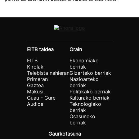
EITB taldea
Orain
EITB
Ekonomiako
Kirolak
berriak
Telebista nahieran
Gizarteko berriak
Primeran
Nazioarteko
Gaztea
berriak
Makusi
Politikako berriak
Guau - Gure
Kulturako berriak
Audioa
Teknologiako
berriak
Osasuneko
berriak
Gaurkotasuna