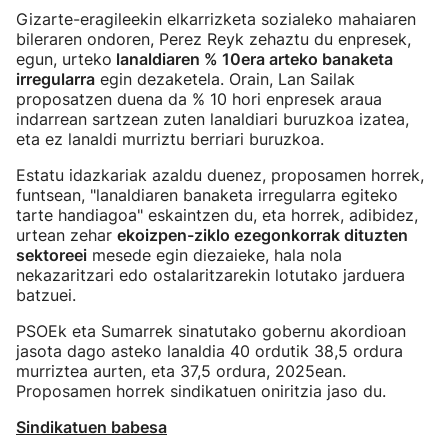
Gizarte-eragileekin elkarrizketa sozialeko mahaiaren
bileraren ondoren, Perez Reyk zehaztu du enpresek,
egun, urteko
lanaldiaren % 10era arteko banaketa
irregularra
egin dezaketela. Orain, Lan Sailak
proposatzen duena da % 10 hori enpresek araua
indarrean sartzean zuten lanaldiari buruzkoa izatea,
eta ez lanaldi murriztu berriari buruzkoa.
Estatu idazkariak azaldu duenez, proposamen horrek,
funtsean, "lanaldiaren banaketa irregularra egiteko
tarte handiagoa" eskaintzen du, eta horrek, adibidez,
urtean zehar
ekoizpen-ziklo ezegonkorrak dituzten
sektoreei
mesede egin diezaieke, hala nola
nekazaritzari edo ostalaritzarekin lotutako jarduera
batzuei.
PSOEk eta Sumarrek sinatutako gobernu akordioan
jasota dago asteko lanaldia 40 ordutik 38,5 ordura
murriztea aurten, eta 37,5 ordura, 2025ean.
Proposamen horrek sindikatuen oniritzia jaso du.
Sindikatuen babesa