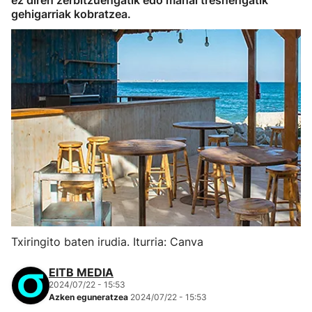
ez diren zerbitzuengatik edo mahai tresnengatik
gehigarriak kobratzea.
Txiringito baten irudia. Iturria: Canva
EITB MEDIA
2024/07/22 - 15:53
Azken eguneratzea
2024/07/22 - 15:53