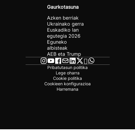
Gaurkotasuna
Azken berriak
Ukrainako gerra
Euskadiko lan
egutegia 2026
Eguneko
albisteak
AEB eta Trump
Pribatutasun politika
Lege oharra
Cookie politika
Cookieen konfigurazioa
Harremana