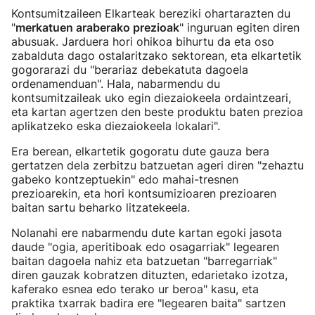
Kontsumitzaileen Elkarteak bereziki ohartarazten du
"
merkatuen araberako prezioak
" inguruan egiten diren
abusuak. Jarduera hori ohikoa bihurtu da eta oso
zabalduta dago ostalaritzako sektorean, eta elkartetik
gogorarazi du "berariaz debekatuta dagoela
ordenamenduan". Hala, nabarmendu du
kontsumitzaileak uko egin diezaiokeela ordaintzeari,
eta kartan agertzen den beste produktu baten prezioa
aplikatzeko eska diezaiokeela lokalari".
Era berean, elkartetik gogoratu dute gauza bera
gertatzen dela zerbitzu batzuetan ageri diren "zehaztu
gabeko kontzeptuekin" edo mahai-tresnen
prezioarekin, eta hori kontsumizioaren prezioaren
baitan sartu beharko litzatekeela.
Nolanahi ere nabarmendu dute kartan egoki jasota
daude "ogia, aperitiboak edo osagarriak" legearen
baitan dagoela nahiz eta batzuetan "barregarriak"
diren gauzak kobratzen dituzten, edarietako izotza,
kaferako esnea edo terako ur beroa" kasu, eta
praktika txarrak badira ere "legearen baita" sartzen