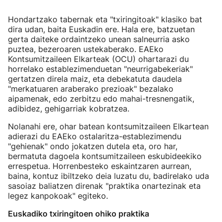
Hondartzako tabernak eta "txiringitoak" klasiko bat
dira udan, baita Euskadin ere. Hala ere, batzuetan
gerta daiteke ordaintzeko unean salneurria asko
puztea, bezeroaren ustekaberako. EAEko
Kontsumitzaileen Elkarteak (OCU) ohartarazi du
horrelako establezimenduetan "neurrigabekeriak"
gertatzen direla maiz, eta debekatuta daudela
"merkatuaren araberako prezioak" bezalako
aipamenak, edo zerbitzu edo mahai-tresnengatik,
adibidez, gehigarriak kobratzea.
Nolanahi ere, ohar batean kontsumitzaileen Elkartean
adierazi du EAEko ostalaritza-establezimendu
"gehienak" ondo jokatzen dutela eta, oro har,
bermatuta dagoela kontsumitzaileen eskubideekiko
errespetua. Horrenbesteko eskaintzaren aurrean,
baina, kontuz ibiltzeko deia luzatu du, badirelako uda
sasoiaz baliatzen direnak "praktika onartezinak eta
legez kanpokoak" egiteko.
Euskadiko txiringitoen ohiko praktika