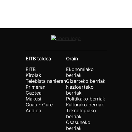
EITB taldea
Orain
EITB
Ekonomiako
Kirolak
berriak
Telebista nahieran
Gizarteko berriak
Primeran
Nazioarteko
Gaztea
berriak
Makusi
Politikako berriak
Guau - Gure
Kulturako berriak
Audioa
Teknologiako
berriak
Osasuneko
berriak