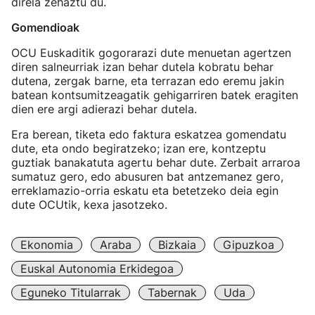
direla zehaztu du.
Gomendioak
OCU Euskaditik gogorarazi dute menuetan agertzen
diren salneurriak izan behar dutela kobratu behar
dutena, zergak barne, eta terrazan edo eremu jakin
batean kontsumitzeagatik gehigarriren batek eragiten
dien ere argi adierazi behar dutela.
Era berean, tiketa edo faktura eskatzea gomendatu
dute, eta ondo begiratzeko; izan ere, kontzeptu
guztiak banakatuta agertu behar dute. Zerbait arraroa
sumatuz gero, edo abusuren bat antzemanez gero,
erreklamazio-orria eskatu eta betetzeko deia egin
dute OCUtik, kexa jasotzeko.
Ekonomia
Araba
Bizkaia
Gipuzkoa
Euskal Autonomia Erkidegoa
Eguneko Titularrak
Tabernak
Uda