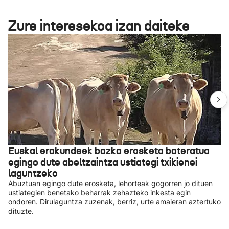
Zure interesekoa izan daiteke
Euskal erakundeek bazka erosketa bateratua
egingo dute abeltzaintza ustiategi txikienei
laguntzeko
Abuztuan egingo dute erosketa, lehorteak gogorren jo dituen
ustiategien benetako beharrak zehazteko inkesta egin
ondoren. Dirulaguntza zuzenak, berriz, urte amaieran aztertuko
dituzte.