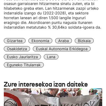
osasun garraioaren hitzarmena sinatu zuten, eta bi
hilabeteko greba eten. Lan hitzarmenak zazpi urteko
indarraldia izango du (2022-2028), eta sektore
horretan lanean ari diren 1.500 langile ingururi
eragingo die. Akordioaren puntu nagusia itunaren
indarraldian metatutako % 30,64ko soldata-igoera da.
Gizartea
Ekonomia
Araba
Bizkaia
Osakidetza
Euskal Autonomia Erkidegoa
Eusko Jaurlaritza
Lana
Eguneko Titularrak
Zure interesekoa izan daiteke