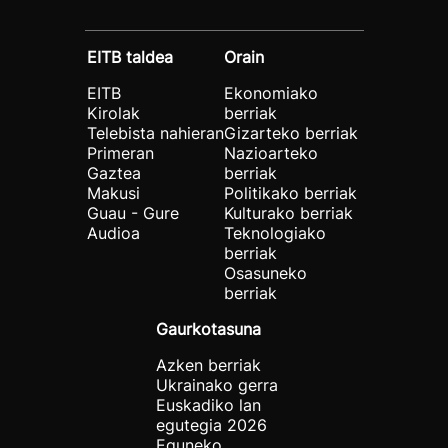
EITB taldea
Orain
EITB
Ekonomiako
Kirolak
berriak
Telebista nahieran
Gizarteko berriak
Primeran
Nazioarteko
Gaztea
berriak
Makusi
Politikako berriak
Guau - Gure
Kulturako berriak
Audioa
Teknologiako
berriak
Osasuneko
berriak
Gaurkotasuna
Azken berriak
Ukrainako gerra
Euskadiko lan
egutegia 2026
Eguneko