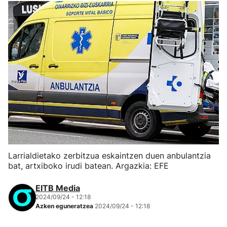
Larrialdietako zerbitzua eskaintzen duen anbulantzia
bat, artxiboko irudi batean. Argazkia: EFE
EITB Media
2024/09/24 - 12:18
Azken eguneratzea
2024/09/24 - 12:18