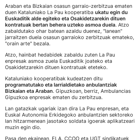
Araban eta Bizkaian osasun garraio-zerbitzua ematen
duen Kataluniako La Pau kooperatiba
ukatu egin du
Euskaditik alde egiteko eta Osakidetzarekin dituen
kontratuak bertan behera uzteko asmoa duela
. Atzo
zabaldutako ohar batean azaldu duenez, "lanean"
jarraitzen duela osasun garraioko zerbitzuak emateko,
"orain arte" bezala.
Atzo, hainbat hedabidek zabaldu zuten La Pau
enpresak asmoa zuela Euskaditik joateko eta
Osakidetzarekin dituen kontratuak eteteko.
Kataluniako kooperatibak kudeatzen ditu
programatutako eta larrialdietako anbulantziak
Bizkaian eta Araban
. Gipuzkoan, berriz, Ambulancias
Gipuzkoa enpresak ematen du zerbitzua.
Lan gatazkak ugariak izan dira La Pau enpresan, eta
Euskal Autonomia Erkidegoko anbulantzien sektoreko
lan hitzarmenean jasotako soldata igoerak aplikatzeari
muzin egin dio.
Pasa den ekainean, ELA, CCOO eta UGT sindikatuek