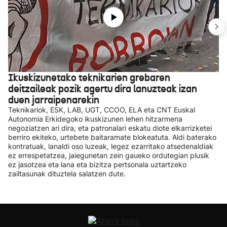
Ikuskizunetako teknikarien grebaren
deitzaileak pozik agertu dira lanuzteak izan
duen jarraipenarekin
Teknikariok, ESK, LAB, UGT, CCOO, ELA eta CNT Euskal
Autonomia Erkidegoko ikuskizunen lehen hitzarmena
negoziatzen ari dira, eta patronalari eskatu diote elkarrizketei
berriro ekiteko, urtebete baitaramate blokeatuta. Aldi baterako
kontratuak, lanaldi oso luzeak, legez ezarritako atsedenaldiak
ez errespetatzea, jaiegunetan zein gaueko ordutegian plusik
ez jasotzea eta lana eta bizitza pertsonala uztartzeko
zailtasunak dituztela salatzen dute.