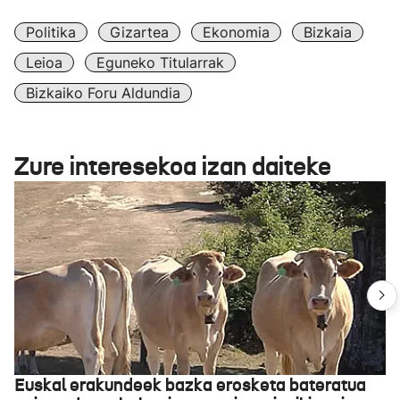
Politika
Gizartea
Ekonomia
Bizkaia
Leioa
Eguneko Titularrak
Bizkaiko Foru Aldundia
Zure interesekoa izan daiteke
Euskal erakundeek bazka erosketa bateratua