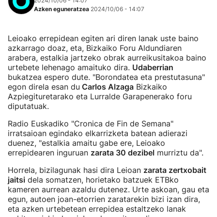
2024/10/06 - 14:07
Azken eguneratzea
2024/10/06 - 14:07
Leioako errepidean egiten ari diren lanak uste baino
azkarrago doaz, eta, Bizkaiko Foru Aldundiaren
arabera, estalkia jartzeko obrak aurreikusitakoa baino
urtebete lehenago amaituko dira.
Udaberrian
bukatzea espero dute. "Borondatea eta prestutasuna"
egon direla esan du
Carlos Alzaga
Bizkaiko
Azpiegituretarako eta Lurralde Garapenerako foru
diputatuak.
Radio Euskadiko "Cronica de Fin de Semana"
irratsaioan egindako elkarrizketa batean adierazi
duenez, "estalkia amaitu gabe ere, Leioako
errepidearen inguruan
zarata 30 dezibel
murriztu da".
Horrela, bizilagunak hasi dira Leioan
zarata zertxobait
jaitsi
dela somatzen, horietako batzuek ETBko
kameren aurrean azaldu dutenez. Urte askoan, gau eta
egun, autoen joan-etorrien zaratarekin bizi izan dira,
eta azken urtebetean errepidea estaltzeko lanak