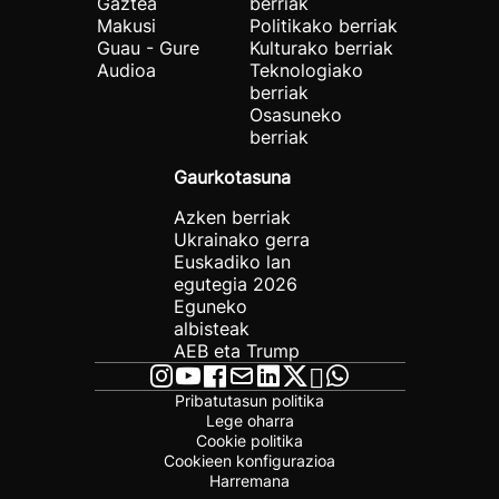
Gaztea
berriak
Makusi
Politikako berriak
Guau - Gure
Kulturako berriak
Audioa
Teknologiako
berriak
Osasuneko
berriak
Gaurkotasuna
Azken berriak
Ukrainako gerra
Euskadiko lan
egutegia 2026
Eguneko
albisteak
AEB eta Trump
Pribatutasun politika
Lege oharra
Cookie politika
Cookieen konfigurazioa
Harremana