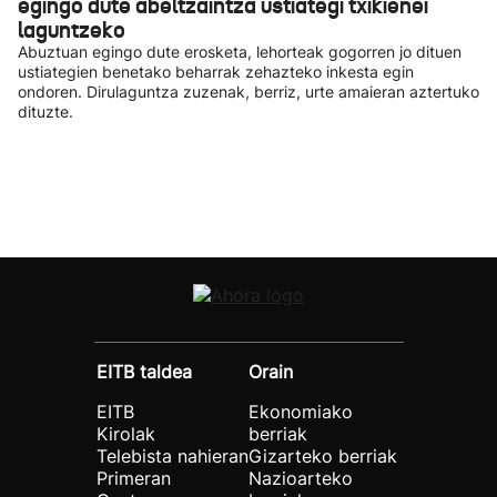
egingo dute abeltzaintza ustiategi txikienei
laguntzeko
Abuztuan egingo dute erosketa, lehorteak gogorren jo dituen
ustiategien benetako beharrak zehazteko inkesta egin
ondoren. Dirulaguntza zuzenak, berriz, urte amaieran aztertuko
dituzte.
EITB taldea
Orain
EITB
Ekonomiako
Kirolak
berriak
Telebista nahieran
Gizarteko berriak
Primeran
Nazioarteko