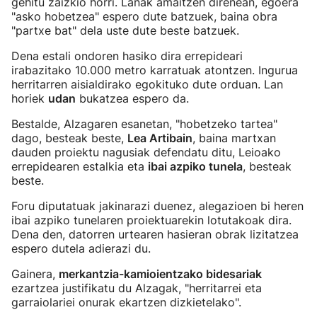
gehitu zaizkio horri. Lanak amaitzen direnean, egoera
"asko hobetzea" espero dute batzuek, baina obra
"partxe bat" dela uste dute beste batzuek.
Dena estali ondoren hasiko dira errepideari
irabazitako 10.000 metro karratuak atontzen. Ingurua
herritarren aisialdirako egokituko dute orduan. Lan
horiek
udan
bukatzea espero da.
Bestalde, Alzagaren esanetan, "hobetzeko tartea"
dago, besteak beste,
Lea Artibain
, baina martxan
dauden proiektu nagusiak defendatu ditu, Leioako
errepidearen estalkia eta
ibai azpiko tunela
, besteak
beste.
Foru diputatuak jakinarazi duenez, alegazioen bi heren
ibai azpiko tunelaren proiektuarekin lotutakoak dira.
Dena den, datorren urtearen hasieran obrak lizitatzea
espero dutela adierazi du.
Gainera,
merkantzia-kamioientzako bidesariak
ezartzea justifikatu du Alzagak, "herritarrei eta
garraiolariei onurak ekartzen dizkietelako".