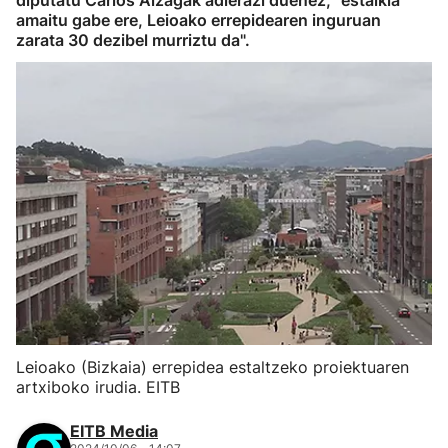
diputatu Carlos Alzagak adierazi duenez, "estalkia
amaitu gabe ere, Leioako errepidearen inguruan
zarata 30 dezibel murriztu da".
Leioako (Bizkaia) errepidea estaltzeko proiektuaren
artxiboko irudia. EITB
EITB Media