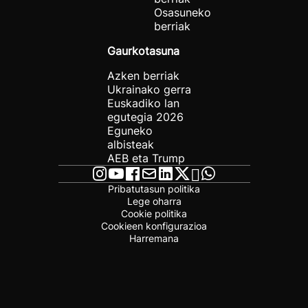
Osasuneko
berriak
Gaurkotasuna
Azken berriak
Ukrainako gerra
Euskadiko lan
egutegia 2026
Eguneko
albisteak
AEB eta Trump
Pribatutasun politika
Lege oharra
Cookie politika
Cookieen konfigurazioa
Harremana