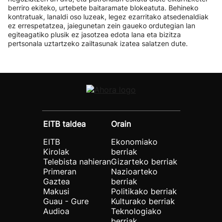
berriro ekiteko, urtebete baitaramate blokeatuta. Behineko
kontratuak, lanaldi oso luzeak, legez ezarritako atsedenaldiak
ez errespetatzea, jaiegunetan zein gaueko ordutegian lan
egiteagatiko plusik ez jasotzea edota lana eta bizitza
pertsonala uztartzeko zailtasunak izatea salatzen dute.
EITB taldea
Orain
EITB
Ekonomiako
Kirolak
berriak
Telebista nahieran
Gizarteko berriak
Primeran
Nazioarteko
Gaztea
berriak
Makusi
Politikako berriak
Guau - Gure
Kulturako berriak
Audioa
Teknologiako
berriak