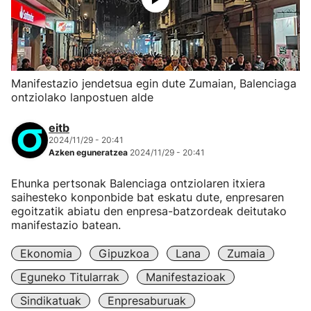
Manifestazio jendetsua egin dute Zumaian, Balenciaga
ontziolako lanpostuen alde
eitb
2024/11/29 - 20:41
Azken eguneratzea
2024/11/29 - 20:41
Ehunka pertsonak Balenciaga ontziolaren itxiera
saihesteko konponbide bat eskatu dute, enpresaren
egoitzatik abiatu den enpresa-batzordeak deitutako
manifestazio batean.
Ekonomia
Gipuzkoa
Lana
Zumaia
Eguneko Titularrak
Manifestazioak
Sindikatuak
Enpresaburuak