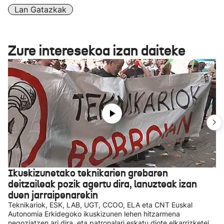
Lan Gatazkak
Zure interesekoa izan daiteke
Ikuskizunetako teknikarien grebaren
deitzaileak pozik agertu dira, lanuzteak izan
duen jarraipenarekin
Teknikariok, ESK, LAB, UGT, CCOO, ELA eta CNT Euskal
Autonomia Erkidegoko ikuskizunen lehen hitzarmena
negoziatzen ari dira, eta patronalari eskatu diote elkarrizketei