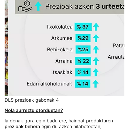
DLS prezioak gabonak 4
Nola aurreztu otorduetan?
Ia denak gora egin badu ere, hainbat produkturen
prezioak behera
egin du azken hilabeteetan,