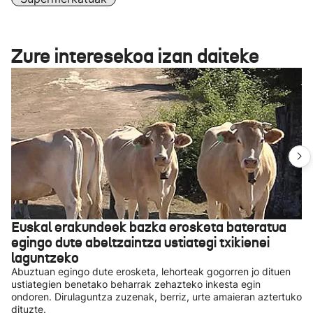
Zure interesekoa izan daiteke
Euskal erakundeek bazka erosketa bateratua
egingo dute abeltzaintza ustiategi txikienei
laguntzeko
Abuztuan egingo dute erosketa, lehorteak gogorren jo dituen
ustiategien benetako beharrak zehazteko inkesta egin
ondoren. Dirulaguntza zuzenak, berriz, urte amaieran aztertuko
dituzte.