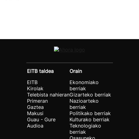
EITB taldea
Orain
EITB
Ekonomiako
Kirolak
berriak
Telebista nahieran
Gizarteko berriak
Primeran
Nazioarteko
Gaztea
berriak
Makusi
Politikako berriak
Guau - Gure
Kulturako berriak
Audioa
Teknologiako
berriak
Osasuneko