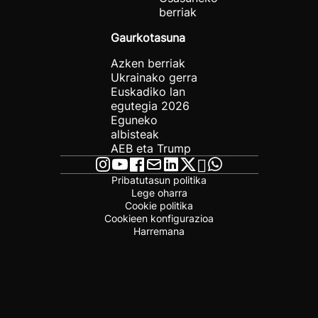
berriak
Gaurkotasuna
Azken berriak
Ukrainako gerra
Euskadiko lan
egutegia 2026
Eguneko
albisteak
AEB eta Trump
Pribatutasun politika
Lege oharra
Cookie politika
Cookieen konfigurazioa
Harremana