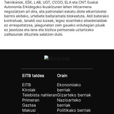
Teknikariok, ESK, LAB, UGT, CCOO, ELA eta CNT Euskal
Autonomia Erkidegoko ikuskizunen lehen hitzarmena
negoziatzen ari dira, eta patronalari eskatu diote elkarrizketei
berriro ekiteko, urtebete baitaramate blokeatuta. Aldi baterako
kontratuak, lanaldi oso luzeak, legez ezarritako atsedenaldiak
ez errespetatzea, jaiegunetan zein gaueko ordutegian plusik
ez jasotzea eta lana eta bizitza pertsonala uztartzeko
zailtasunak dituztela salatzen dute.
EITB taldea
Orain
EITB
Ekonomiako
Kirolak
berriak
Telebista nahieran
Gizarteko berriak
Primeran
Nazioarteko
Gaztea
berriak
Makusi
Politikako berriak