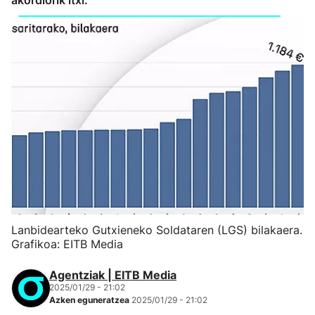
akordiorik itxi.
Lanbidearteko Gutxieneko Soldataren (LGS) bilakaera.
Grafikoa: EITB Media
Agentziak | EITB Media
2025/01/29 - 21:02
Azken eguneratzea
2025/01/29 - 21:02