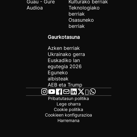
Guau - Gure
Kulturako berriak
Audioa
Teknologiako
berriak
Osasuneko
berriak
Gaurkotasuna
Azken berriak
Ukrainako gerra
Euskadiko lan
egutegia 2026
Eguneko
albisteak
AEB eta Trump
Pribatutasun politika
Lege oharra
Cookie politika
Cookieen konfigurazioa
Harremana