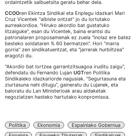
ordaintzetik salbuetsita geratu behar dela.
CCOO
ren Ekintza Sindikal eta Enplegu idazkari Mari
Cruz Vicentek "albiste ontzat" jo du lortutako
aurreakordioa. "Hiruko akordio bat gustatuko
litzaiguke", esan du Vicentek, baina erantsi du
patronalaren proposamenak ez zuela "inolaz ere batez
besteko soldataren % 60 bermatzen". Hori "marra
gorria" zen sindikatuentzat, eta "jarrerak hurbiltzea"
eragotzi du.
"Akordio bat lortzea garrantzitsuagoa iruditu zaigu",
defendatu du Fernando Lujan
UGT
ren Politika
Sindikaleko idazkariorde nagusiak. "Segurtasuna eta
ziurtasuna nahi ditugu", gaineratu du Lujanek, eta
baloratu du Lan Ministerioak arau aldaketak
negoziatzen hasteko hartutako konpromisoa.
Politika
Ekonomia
Espainiako Gobernua
Espainia
Eguneko Titularrak
Sindikatuak