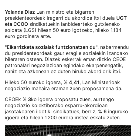
Yolanda Diaz
Lan ministro eta bigarren
presidenteordeak iragarri du akordioa itxi duela
UGT
eta CCOO
sindikatuekin lanbidearteko gutxieneko
soldata (LGS) hilean 50 euro igotzeko, hileko 1.184
euro gordinera arte.
"Elkarrizketa sozialak funtzionatzen du"
, nabarmendu
du presidenteordeak gaur eragile sozialekin izandako
bileraren ostean. Diazek eskerrak eman dizkio CEOE
patronalari negoziazioan egindako ekarpenengatik,
nahiz eta azkenean ez duten hiruko akordiorik itxi.
Hileko 50 euroko igoera,
% 4,41
, Lan Ministerioak
negoziazio mahaira eraman zuen proposamena da.
CEOEk
% 3
ko igoera proposatu zuen, aurtengo
negoziazio kolektiborako esparru-akordioan
jasotakoaren ildotik; sindikatuek, berriz,
% 6
inguruko
igoera eta hilean 1.200 eurora iristea eskatu zuten.