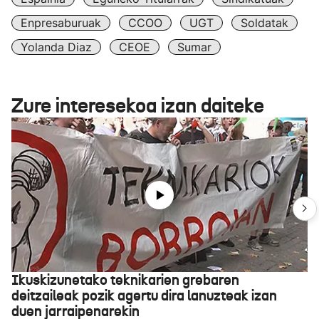
Enpresaburuak
CCOO
UGT
Soldatak
Yolanda Diaz
CEOE
Sumar
Zure interesekoa izan daiteke
Ikuskizunetako teknikarien grebaren
deitzaileak pozik agertu dira lanuzteak izan
duen jarraipenarekin