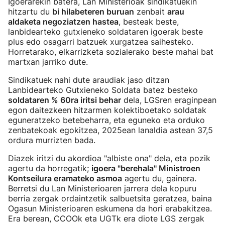
Igoerarekin batera, Lan Ministerioak sindikatuekin
hitzartu du
bi hilabeteren buruan
zenbait
arau
aldaketa negoziatzen hastea
, besteak beste,
lanbidearteko gutxieneko soldataren igoerak beste
plus edo osagarri batzuek xurgatzea saihesteko.
Horretarako, elkarrizketa sozialerako beste mahai bat
martxan jarriko dute.
Sindikatuek nahi dute araudiak jaso ditzan
Lanbidearteko Gutxieneko Soldata batez besteko
soldataren % 60ra iritsi behar
dela, LGSren eraginpean
egon daitezkeen hitzarmen kolektiboetako soldatak
eguneratzeko betebeharra, eta eguneko eta orduko
zenbatekoak egokitzea, 2025ean lanaldia astean 37,5
ordura murrizten bada.
Diazek iritzi du akordioa "albiste ona" dela, eta pozik
agertu da horregatik;
igoera "berehala" Ministroen
Kontseilura eramateko asmoa
agertu du, gainera.
Berretsi du Lan Ministerioaren jarrera dela kopuru
berria zergak ordaintzetik salbuetsita geratzea, baina
Ogasun Ministerioaren eskumena da hori erabakitzea.
Era berean, CCOOk eta UGTk era diote LGS zergak