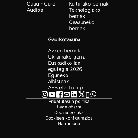
Guau - Gure
Kulturako berriak
Audioa
Teknologiako
berriak
Osasuneko
berriak
Gaurkotasuna
Azken berriak
Ukrainako gerra
Euskadiko lan
egutegia 2026
Eguneko
albisteak
AEB eta Trump
Pribatutasun politika
Lege oharra
Cookie politika
Cookieen konfigurazioa
Harremana