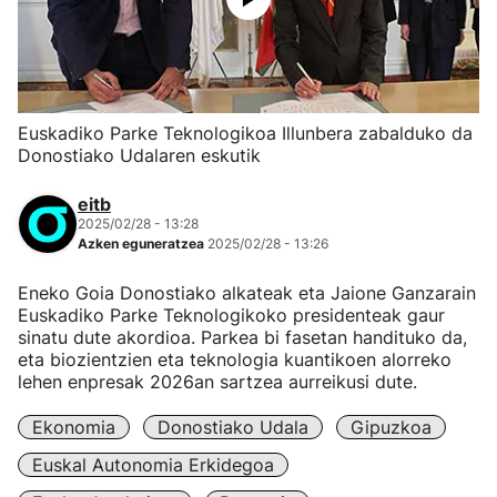
Euskadiko Parke Teknologikoa Illunbera zabalduko da
Donostiako Udalaren eskutik
eitb
2025/02/28 - 13:28
Azken eguneratzea
2025/02/28 - 13:26
Eneko Goia Donostiako alkateak eta Jaione Ganzarain
Euskadiko Parke Teknologikoko presidenteak gaur
sinatu dute akordioa. Parkea bi fasetan handituko da,
eta biozientzien eta teknologia kuantikoen alorreko
lehen enpresak 2026an sartzea aurreikusi dute.
Ekonomia
Donostiako Udala
Gipuzkoa
Euskal Autonomia Erkidegoa