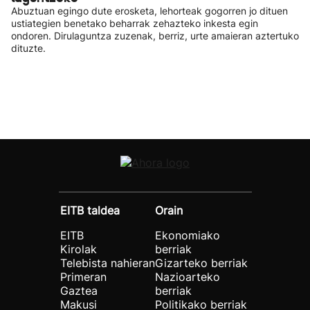
Abuztuan egingo dute erosketa, lehorteak gogorren jo dituen
ustiategien benetako beharrak zehazteko inkesta egin
ondoren. Dirulaguntza zuzenak, berriz, urte amaieran aztertuko
dituzte.
EITB taldea
Orain
EITB
Ekonomiako
Kirolak
berriak
Telebista nahieran
Gizarteko berriak
Primeran
Nazioarteko
Gaztea
berriak
Makusi
Politikako berriak