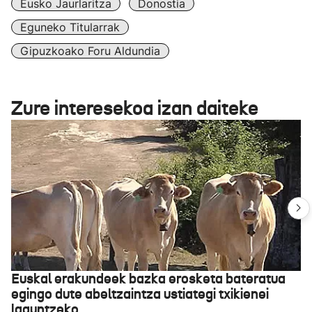
Eusko Jaurlaritza
Donostia
Eguneko Titularrak
Gipuzkoako Foru Aldundia
Zure interesekoa izan daiteke
Euskal erakundeek bazka erosketa bateratua
egingo dute abeltzaintza ustiategi txikienei
laguntzeko