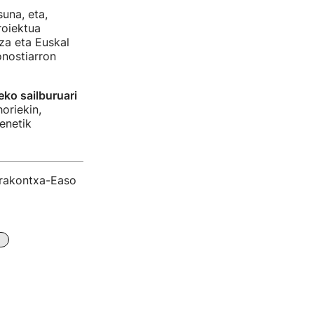
una, eta,
roiektua
za eta Euskal
nostiarron
ko sailburuari
oriekin,
enetik
irakontxa-Easo