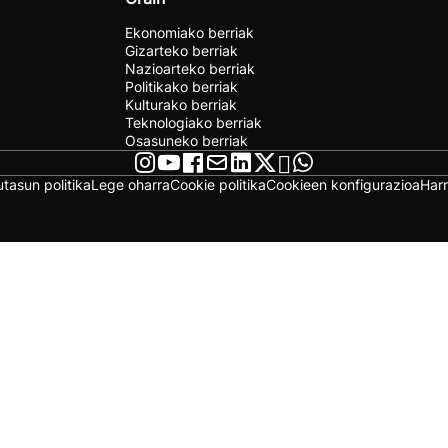
Ekonomiako berriak
Gizarteko berriak
Nazioarteko berriak
Politikako berriak
Kulturako berriak
Teknologiako berriak
Osasuneko berriak
utasun politika
Lege oharra
Cookie politika
Cookieen konfigurazioa
Har