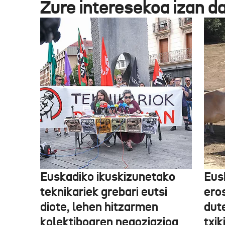
Zure interesekoa izan d
Euskadiko ikuskizunetako
Eus
teknikariek grebari eutsi
ero
diote, lehen hitzarmen
dute
kolektiboaren negoziazioa
txik