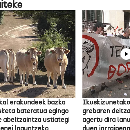
aiteke
kal erakundeek bazka
Ikuskizunetako
sketa bateratua egingo
grebaren deitza
 abeltzaintza ustiategi
agertu dira lan
ienei laguntzeko
duen jarraipena