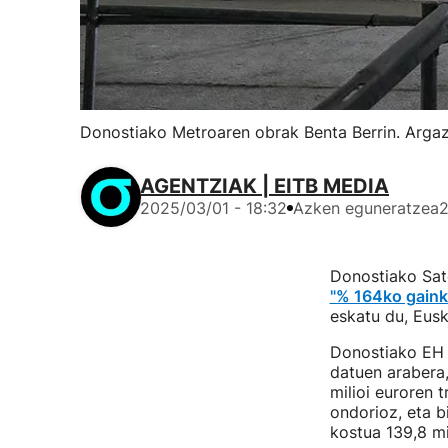
Donostiako Metroaren obrak Benta Berrin. Argaz
AGENTZIAK | EITB MEDIA
2025/03/01 - 18:32
Azken eguneratzea
2
Donostiako Sat
"% 164ko gaink
eskatu du, Eusk
Donostiako EH B
datuen arabera,
milioi euroren t
ondorioz, eta bi
kostua 139,8 mi