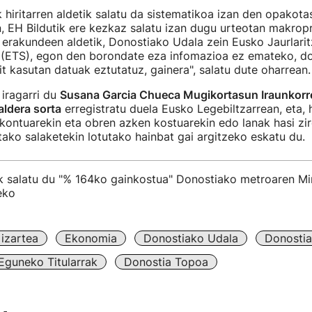
 hiritarren aldetik salatu da sistematikoa izan den opakotas
, EH Bildutik ere kezkaz salatu izan dugu urteotan makrop
erakundeen aldetik, Donostiako Udala zein Eusko Jaurlarit
 (ETS), egon den borondate eza infomazioa ez emateko, do
it kasutan datuak eztutatuz, gainera", salatu dute oharrean.
 iragarri du
Susana Garcia Chueca Mugikortasun Iraunkorre
ldera sorta
erregistratu duela Eusko Legebiltzarrean, eta, h
kontuarekin eta obren azken kostuarekin edo lanak hasi zir
otako salaketekin lotutako hainbat gai argitzeko eskatu du.
ak salatu du "% 164ko gainkostua" Donostiako metroaren M
eko
izartea
Ekonomia
Donostiako Udala
Donostia
Eguneko Titularrak
Donostia Topoa