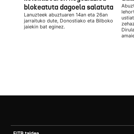
blokeatuta dagoela salatuta
Abuzt
lehor
Lanuzteek abuztuaren 14an eta 26an
ustia
jarraituko dute, Donostiako eta Bilboko
zehaz
jaiekin bat eginez.
Dirul
amaie
EITB taldea