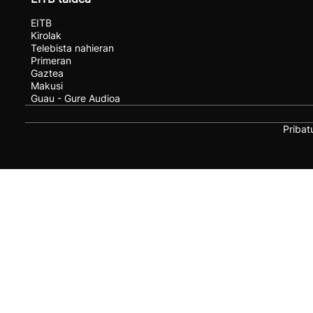
EITB
Kirolak
Telebista nahieran
Primeran
Gaztea
Makusi
Guau - Gure Audioa
Pribat