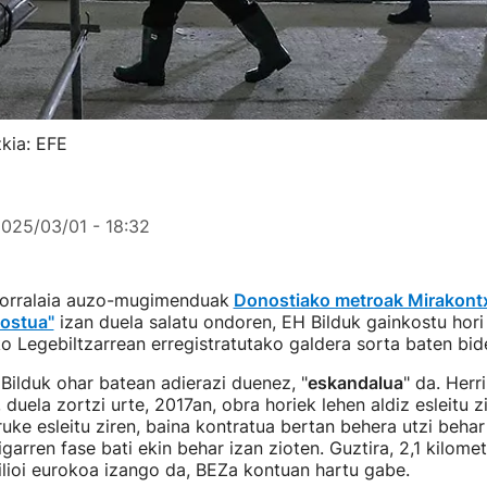
kia: EFE
025/03/01 - 18:32
orralaia auzo-mugimenduak
Donostiako metroak Mirakont
ostua"
izan duela salatu ondoren, EH Bilduk gainkostu hori
o Legebiltzarrean erregistratutako galdera sorta baten bid
ilduk ohar batean adierazi duenez, "
eskandalua
" da. Herr
 duela zortzi urte, 2017an, obra horiek lehen aldiz esleitu z
ruke esleitu ziren, baina kontratua bertan behera utzi behar
garren fase bati ekin behar izan zioten. Guztira, 2,1 kilome
lioi eurokoa izango da, BEZa kontuan hartu gabe.