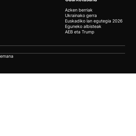
Azken berriak
Ukrainako gerra
Euskadiko lan egutegia 2026
Eguneko albisteak
AEB eta Trump
remana