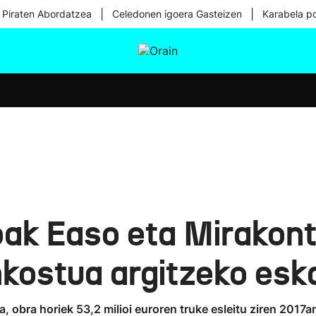
|
|
 Piraten Abordatzea
Celedonen igoera Gasteizen
Karabela p
tura
Ikusmiran
Egural
Osasuna
Teknologia
ak Easo eta Mirakont
kostua argitzeko eska
obra horiek 53,2 milioi euroren truke esleitu ziren 2017an