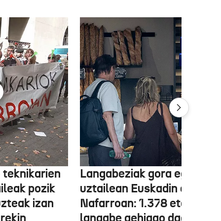
 teknikarien
Langabeziak gora egin du
ileak pozik
uztailean Euskadin eta
uzteak izan
Nafarroan: 1.378 eta 534
rekin
langabe gehiago dago,