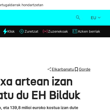
ortugaldarrak hondartzetan
EU
dia
Klisk
Zuretzat
Zuzenekoak
Azken berriak
Klisk
Zuzenekoak
Zuretzat
Elkarbanatu
Gorde
xa artean izan
Azken berriak
tu du EH Bilduk
, eta 139,8 milioi euroko kostua izan dute