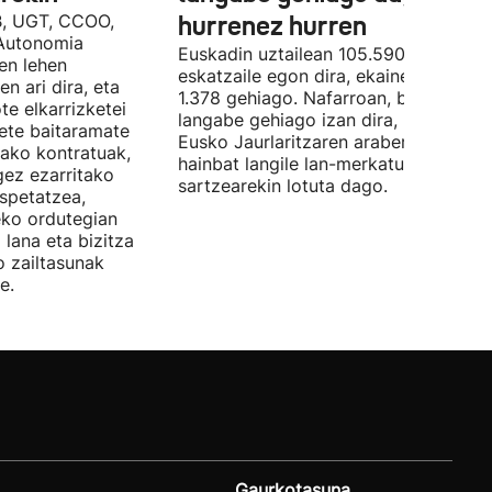
B, UGT, CCOO,
hurrenez hurren
Autonomia
Euskadin uztailean 105.590 enplegu-
en lehen
eskatzaile egon dira, ekainean baino
n ari dira, eta
1.378 gehiago. Nafarroan, berriz, 534
te elkarrizketei
langabe gehiago izan dira, 28.843.
bete baitaramate
Eusko Jaurlaritzaren arabera, datu ho
rako kontratuak,
hainbat langile lan-merkatuan
gez ezarritako
sartzearekin lotuta dago.
spetatzea,
eko ordutegian
 lana eta bizitza
o zailtasunak
e.
Gaurkotasuna