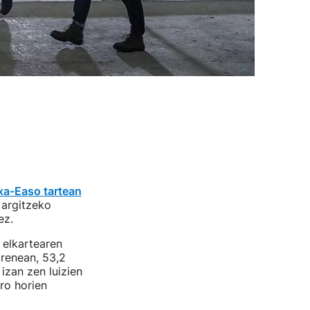
xa-Easo tartean
 argitzeko
ez.
i elkartearen
irenean, 53,2
 izan zen luizien
tro horien