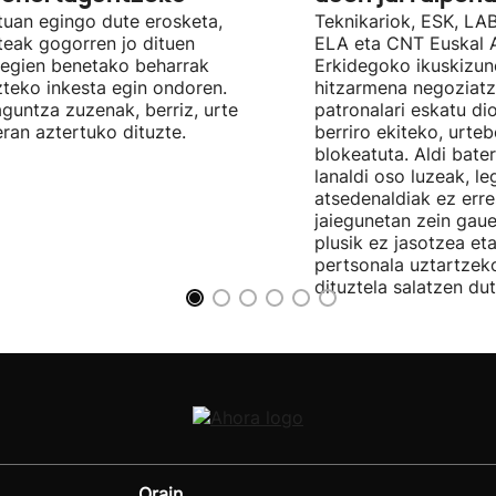
uan egingo dute erosketa,
Teknikariok, ESK, LA
teak gogorren jo dituen
ELA eta CNT Euskal 
tegien benetako beharrak
Erkidegoko ikuskizun
teko inkesta egin ondoren.
hitzarmena negoziatze
aguntza zuzenak, berriz, urte
patronalari eskatu dio
ran aztertuko dituzte.
berriro ekiteko, urte
blokeatuta. Aldi bate
lanaldi oso luzeak, le
atsedenaldiak ez erre
jaiegunetan zein gau
plusik ez jasotzea eta
pertsonala uztartzek
dituztela salatzen dut
Orain