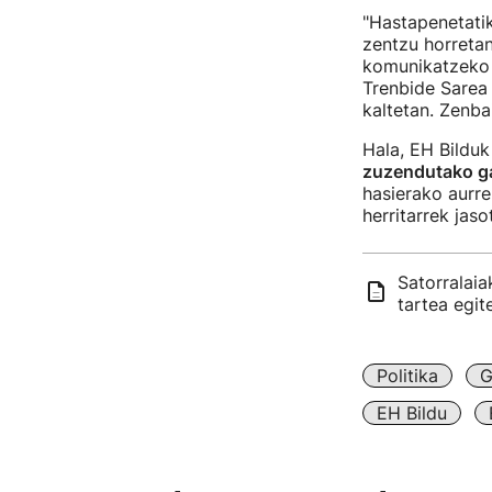
"Hastapenetatik
zentzu horretan
komunikatzeko 
Trenbide Sarea
kaltetan. Zenba
Hala, EH Bilduk
zuzendutako ga
hasierako aurre
herritarrek jas
Satorralai
tartea egit
Politika
G
EH Bildu