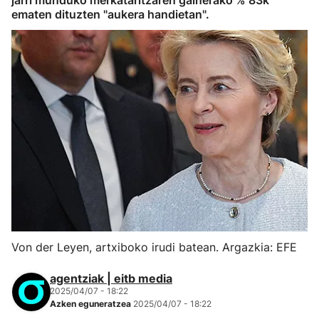
jarri munduko merkataritzaren gainerako % 83k
ematen dituzten "aukera handietan".
Von der Leyen, artxiboko irudi batean. Argazkia: EFE
agentziak | eitb media
2025/04/07 - 18:22
Azken eguneratzea
2025/04/07 - 18:22