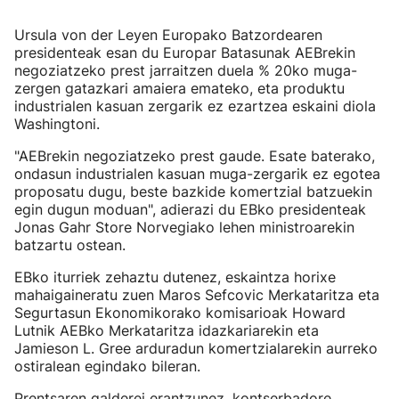
Ursula von der Leyen Europako Batzordearen
presidenteak esan du Europar Batasunak AEBrekin
negoziatzeko prest jarraitzen duela % 20ko muga-
zergen gatazkari amaiera emateko, eta produktu
industrialen kasuan zergarik ez ezartzea eskaini diola
Washingtoni.
"AEBrekin negoziatzeko prest gaude. Esate baterako,
ondasun industrialen kasuan muga-zergarik ez egotea
proposatu dugu, beste bazkide komertzial batzuekin
egin dugun moduan", adierazi du EBko presidenteak
Jonas Gahr Store Norvegiako lehen ministroarekin
batzartu ostean.
EBko iturriek zehaztu dutenez, eskaintza horixe
mahaigaineratu zuen Maros Sefcovic Merkataritza eta
Segurtasun Ekonomikorako komisarioak Howard
Lutnik AEBko Merkataritza idazkariarekin eta
Jamieson L. Gree arduradun komertzialarekin aurreko
ostiralean egindako bileran.
Prentsaren galderei erantzunez, kontserbadore