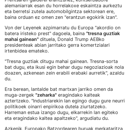
alemaniarrak esan du horrelakoxe eskaintza aurkeztu
eta berretsi zutela automobilgintza sektorean ere,
baina orduan ez omen zen "erantzun egokirik izan".
Von der Leyenek azpimarratu du Europa "akordio on
batera iristeko prest" dagoela, baina
"tresna guztiak
mahai gainean"
dituela, Donald Trump AEBko
presidenteak abian jarritako gerra komertzialari
irtenbidea emateko.
"Tresna guztiak ditugu mahai gainean. Tresna-sorta
bat dugu, eta ikusi egin behar dugu negoziazioak nola
doazen, azkenean zein erabili erabaki aurretik", azaldu
du.
Era berean, lantalde bat martxan jarriko omen da
muga-zergek
"zeharka"
eragindako kalteak
aztertzeko. "Industriarekin lan egingo dugu gure neurri
politikoek oinarri enpirikoa dutela ziurtatzeko.
Harreman estua izango dugu, elkarrekin lan egiteko
eta eragindako kaltea apaltzeko", argudiatu du.
Azkenik, Europako Batzordearen buruak merkataritza