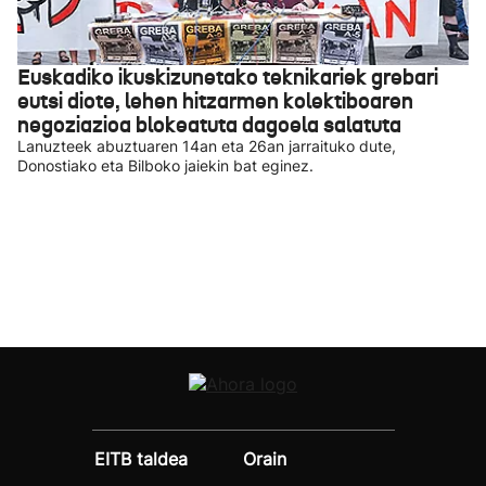
Euskadiko ikuskizunetako teknikariek grebari
eutsi diote, lehen hitzarmen kolektiboaren
negoziazioa blokeatuta dagoela salatuta
Lanuzteek abuztuaren 14an eta 26an jarraituko dute,
Donostiako eta Bilboko jaiekin bat eginez.
EITB taldea
Orain