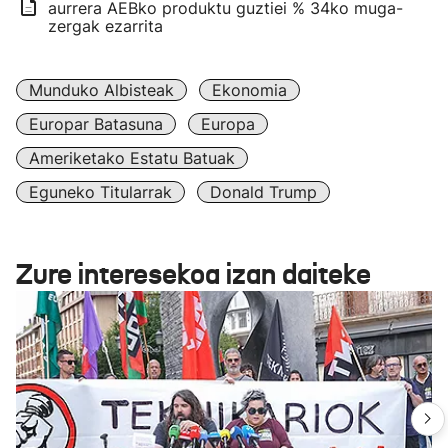
aurrera AEBko produktu guztiei % 34ko muga-
zergak ezarrita
Munduko Albisteak
Ekonomia
Europar Batasuna
Europa
Ameriketako Estatu Batuak
Eguneko Titularrak
Donald Trump
Zure interesekoa izan daiteke