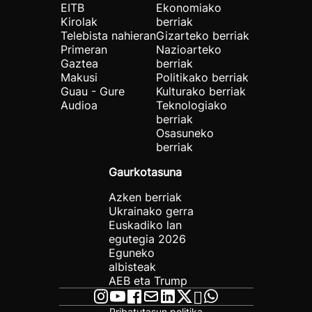
EITB
Ekonomiako
Kirolak
berriak
Telebista nahieran
Gizarteko berriak
Primeran
Nazioarteko
Gaztea
berriak
Makusi
Politikako berriak
Guau - Gure
Kulturako berriak
Audioa
Teknologiako
berriak
Osasuneko
berriak
Gaurkotasuna
Azken berriak
Ukrainako gerra
Euskadiko lan
egutegia 2026
Eguneko
albisteak
AEB eta Trump
Pribatutasun politika