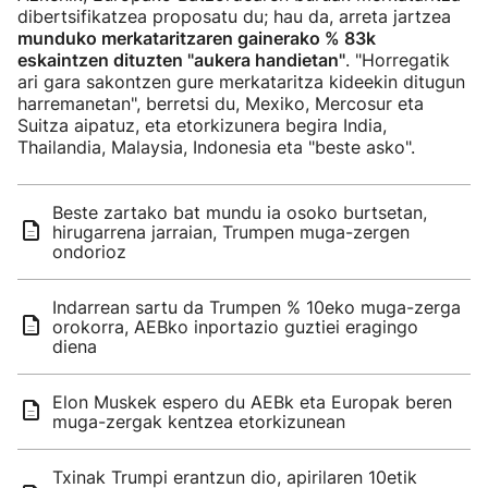
dibertsifikatzea proposatu du; hau da, arreta jartzea
munduko merkataritzaren gainerako % 83k
eskaintzen dituzten "aukera handietan"
. "Horregatik
ari gara sakontzen gure merkataritza kideekin ditugun
harremanetan", berretsi du, Mexiko, Mercosur eta
Suitza aipatuz, eta etorkizunera begira India,
Thailandia, Malaysia, Indonesia eta "beste asko".
Beste zartako bat mundu ia osoko burtsetan,
hirugarrena jarraian, Trumpen muga-zergen
ondorioz
Indarrean sartu da Trumpen % 10eko muga-zerga
orokorra, AEBko inportazio guztiei eragingo
diena
Elon Muskek espero du AEBk eta Europak beren
muga-zergak kentzea etorkizunean
Txinak Trumpi erantzun dio, apirilaren 10etik