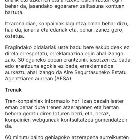
behar da, jasandako egoeraren zailtasuna kontuan
hartuta.
Itxaronaldian, konpainiak laguntza eman behar dizu,
hau da, janaria eta edariak eta, behar izanez gero,
ostatua.
Eragindako bidaiariak uste badu bere eskubideak ez
direla errespetatu, erreklamazioa egin ahal izango
zaio. 30 eguneko epean erantzunik jasotzen ez bada,
edo erantzuna egokia ez bada, erreklamazioa
aurkeztu ahal izango da Aire Segurtasuneko Estatu
Agentziaren aurrean (AESA).
Trenak
Tren-konpainiek informazio hori izan bezain laster
eman behar dute trenen atzerapenen eta bertan
behera geratu diren loturen berri, eta, beraz,
konpainien webguneak kontsultatzea gomendatzen
da.
60 minutu baino gehiagoko atzerapena aurreikusten