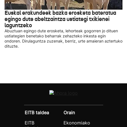
Euskal erakundeek bazka erosketa bateratua
egingo dute abeltzaintza ustiategi txikienei
laguntzeko
Abuztuan egingo dute erosketa, lehorteak gogorren jo dituen
ustiategien benetako beharrak zehazteko inkesta egin
ondoren. Dirulaguntza zuzenak, berriz, urte amaieran aztertuko
dituzte.
EITB taldea
Orain
EITB
Ekonomiako