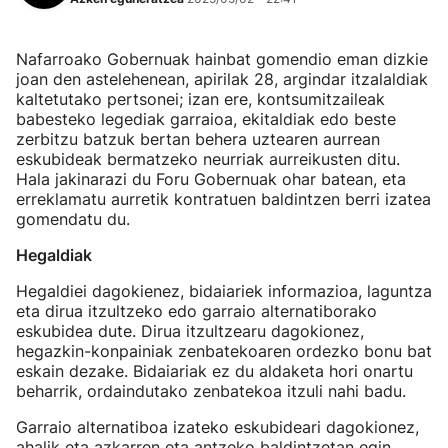
Nafarroako Gobernuak hainbat gomendio eman dizkie
joan den astelehenean, apirilak 28, argindar itzalaldiak
kaltetutako pertsonei; izan ere, kontsumitzaileak
babesteko legediak garraioa, ekitaldiak edo beste
zerbitzu batzuk bertan behera uztearen aurrean
eskubideak bermatzeko neurriak aurreikusten ditu.
Hala jakinarazi du Foru Gobernuak ohar batean, eta
erreklamatu aurretik kontratuen baldintzen berri izatea
gomendatu du.
Hegaldiak
Hegaldiei dagokienez, bidaiariek informazioa, laguntza
eta dirua itzultzeko edo garraio alternatiborako
eskubidea dute. Dirua itzultzearu dagokionez,
hegazkin-konpainiak zenbatekoaren ordezko bonu bat
eskain dezake. Bidaiariak ez du aldaketa hori onartu
beharrik, ordaindutako zenbatekoa itzuli nahi badu.
Garraio alternatiboa izateko eskubideari dagokionez,
ahalik eta azkarren eta antzeko baldintzetan egin