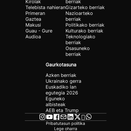
Kirolak
berriak
Telebista nahieran
Gizarteko berriak
Primeran
Nazioarteko
Gaztea
berriak
Makusi
Politikako berriak
Guau - Gure
Kulturako berriak
Audioa
Teknologiako
berriak
Osasuneko
berriak
Gaurkotasuna
Azken berriak
Ukrainako gerra
Euskadiko lan
egutegia 2026
Eguneko
albisteak
AEB eta Trump
Pribatutasun politika
Lege oharra