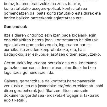
beraz, kalteen erantzukizuna zehaztu arte,
kontratatutako aseguru-polizak kontsultatzea
gomendatzen da, baita kontratatutako estaldurak eta
horien balizko bazterketak egiaztatzea ere.
Gomendioak
Itzalaldiaren ondorioz ezin izan bada bidaiarik egin
edo ekitaldiren batera joan, kontratuaren baldintzak
egiaztatzea gomendatzen da, inguruabar horiek
aurreikusita zeuden konprobatzeko, eta, hala
badagokio, zer eskubide jasotzen dituen ezagutzeko.
Gertatutako inguruabar berezia dela eta, kontsumo
gatazken aurrean, aldeen artean akordioak lortzen
laguntzea gomendatzen da.
Gainera, garrantzitsua da kontratu harremanarekin
zerikusia duen eta jasandako eta/edo erreklamatu nahi
diren gorabeherak justifikatzen dituen edozein
dokumentu gordetzea (erosketa-frogagiria, fakturak
edo tiketak).