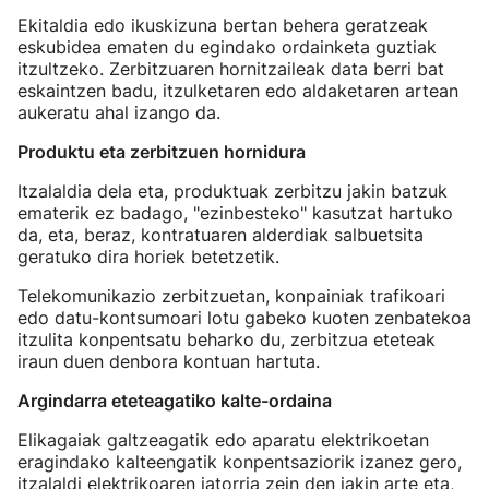
Ekitaldia edo ikuskizuna bertan behera geratzeak
eskubidea ematen du egindako ordainketa guztiak
itzultzeko. Zerbitzuaren hornitzaileak data berri bat
eskaintzen badu, itzulketaren edo aldaketaren artean
aukeratu ahal izango da.
Produktu eta zerbitzuen hornidura
Itzalaldia dela eta, produktuak zerbitzu jakin batzuk
ematerik ez badago, "ezinbesteko" kasutzat hartuko
da, eta, beraz, kontratuaren alderdiak salbuetsita
geratuko dira horiek betetzetik.
Telekomunikazio zerbitzuetan, konpainiak trafikoari
edo datu-kontsumoari lotu gabeko kuoten zenbatekoa
itzulita konpentsatu beharko du, zerbitzua eteteak
iraun duen denbora kontuan hartuta.
Argindarra eteteagatiko kalte-ordaina
Elikagaiak galtzeagatik edo aparatu elektrikoetan
eragindako kalteengatik konpentsaziorik izanez gero,
itzalaldi elektrikoaren jatorria zein den jakin arte eta,