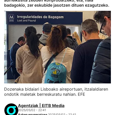
aurreikusita zeuden konprobatzeko, eta, hala
badagokio, zer eskubide jasotzen dituen ezagutzeko.
Dozenaka bidaiari Lisboako aireportuan, itzalaldiaren
ondotik maletak berreskuratu nahian. EFE
Agentziak | EITB Media
2025/05/02 - 22:41
Azken eguneratzea
2025/05/02 - 22:41