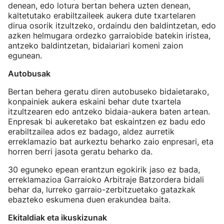
denean, edo lotura bertan behera uzten denean,
kaltetutako erabiltzaileek aukera dute txartelaren
dirua osorik itzultzeko, ordaindu den baldintzetan, edo
azken helmugara ordezko garraiobide batekin iristea,
antzeko baldintzetan, bidaiariari komeni zaion
egunean.
Autobusak
Bertan behera geratu diren autobuseko bidaietarako,
konpainiek aukera eskaini behar dute txartela
itzultzearen edo antzeko bidaia-aukera baten artean.
Enpresak bi aukeretako bat eskaintzen ez badu edo
erabiltzailea ados ez badago, aldez aurretik
erreklamazio bat aurkeztu beharko zaio enpresari, eta
horren berri jasota geratu beharko da.
30 eguneko epean erantzun egokirik jaso ez bada,
erreklamazioa Garraioko Arbitraje Batzordera bidali
behar da, lurreko garraio-zerbitzuetako gatazkak
ebazteko eskumena duen erakundea baita.
Ekitaldiak eta ikuskizunak