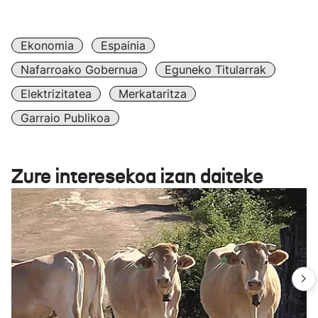
Ekonomia
Espainia
Nafarroako Gobernua
Eguneko Titularrak
Elektrizitatea
Merkataritza
Garraio Publikoa
Zure interesekoa izan daiteke