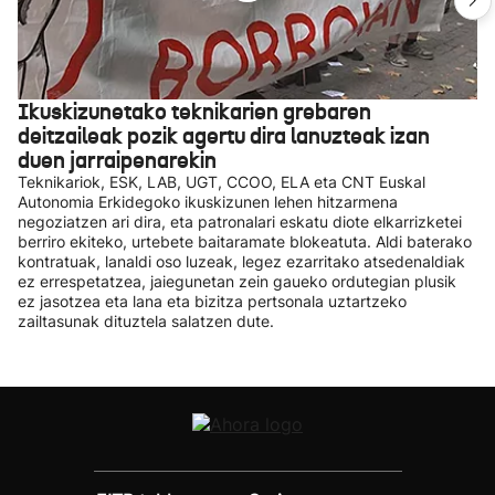
Ikuskizunetako teknikarien grebaren
deitzaileak pozik agertu dira lanuzteak izan
duen jarraipenarekin
Teknikariok, ESK, LAB, UGT, CCOO, ELA eta CNT Euskal
Autonomia Erkidegoko ikuskizunen lehen hitzarmena
negoziatzen ari dira, eta patronalari eskatu diote elkarrizketei
berriro ekiteko, urtebete baitaramate blokeatuta. Aldi baterako
kontratuak, lanaldi oso luzeak, legez ezarritako atsedenaldiak
ez errespetatzea, jaiegunetan zein gaueko ordutegian plusik
ez jasotzea eta lana eta bizitza pertsonala uztartzeko
zailtasunak dituztela salatzen dute.