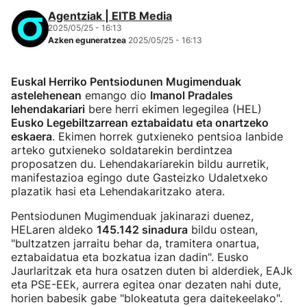
Agentziak | EITB Media
2025/05/25 - 16:13
Azken eguneratzea
2025/05/25 - 16:13
Euskal Herriko Pentsiodunen Mugimenduak
astelehenean
emango dio
Imanol Pradales
lehendakariari
bere herri ekimen legegilea (HEL)
Eusko Legebiltzarrean eztabaidatu eta onartzeko
eskaera
. Ekimen horrek gutxieneko pentsioa lanbide
arteko gutxieneko soldatarekin berdintzea
proposatzen du. Lehendakariarekin bildu aurretik,
manifestazioa egingo dute Gasteizko Udaletxeko
plazatik hasi eta Lehendakaritzako atera.
Pentsiodunen Mugimenduak jakinarazi duenez,
HELaren aldeko
145.142 sinadura
bildu ostean,
"bultzatzen jarraitu behar da, tramitera onartua,
eztabaidatua eta bozkatua izan dadin". Eusko
Jaurlaritzak eta hura osatzen duten bi alderdiek, EAJk
eta PSE-EEk, aurrera egitea onar dezaten nahi dute,
horien babesik gabe "blokeatuta gera daitekeelako".