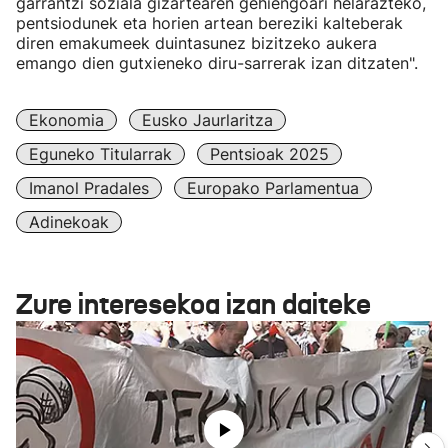
garrantzi soziala gizartearen gehiengoari helarazteko,
pentsiodunek eta horien artean bereziki kalteberak
diren emakumeek duintasunez bizitzeko aukera
emango dien gutxieneko diru-sarrerak izan ditzaten".
Ekonomia
Eusko Jaurlaritza
Eguneko Titularrak
Pentsioak 2025
Imanol Pradales
Europako Parlamentua
Adinekoak
Zure interesekoa izan daiteke