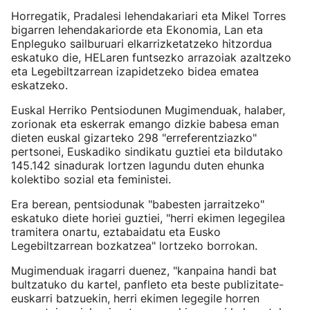
Horregatik, Pradalesi lehendakariari eta Mikel Torres
bigarren lehendakariorde eta Ekonomia, Lan eta
Enpleguko sailburuari elkarrizketatzeko hitzordua
eskatuko die, HELaren funtsezko arrazoiak azaltzeko
eta Legebiltzarrean izapidetzeko bidea ematea
eskatzeko.
Euskal Herriko Pentsiodunen Mugimenduak, halaber,
zorionak eta eskerrak emango dizkie babesa eman
dieten euskal gizarteko 298 "erreferentziazko"
pertsonei, Euskadiko sindikatu guztiei eta bildutako
145.142 sinadurak lortzen lagundu duten ehunka
kolektibo sozial eta feministei.
Era berean, pentsiodunak "babesten jarraitzeko"
eskatuko diete horiei guztiei, "herri ekimen legegilea
tramitera onartu, eztabaidatu eta Eusko
Legebiltzarrean bozkatzea" lortzeko borrokan.
Mugimenduak iragarri duenez, "kanpaina handi bat
bultzatuko du kartel, panfleto eta beste publizitate-
euskarri batzuekin, herri ekimen legegile horren