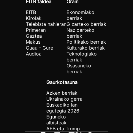
EITB taldea
Orain
EITB
Ekonomiako
Kirolak
berriak
Telebista nahieran
Gizarteko berriak
Primeran
Nazioarteko
Gaztea
berriak
Makusi
Politikako berriak
Guau - Gure
Kulturako berriak
Audioa
Teknologiako
berriak
Osasuneko
berriak
Gaurkotasuna
Azken berriak
Ukrainako gerra
Euskadiko lan
egutegia 2026
Eguneko
albisteak
AEB eta Trump