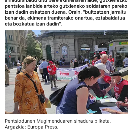
sinadura bildu ditu bere ekimenaren alde, gutxienezko
pentsioa lanbide arteko gutxieneko soldataren pareko
izan dadin eskatzen duena. Orain, "bultzatzen jarraitu
behar da, ekimena tramiterako onartua, eztabaidatua
eta bozkatua izan dadin".
Pentsiodunen Mugimenduaren sinadura bilketa.
Argazkia: Europa Press.