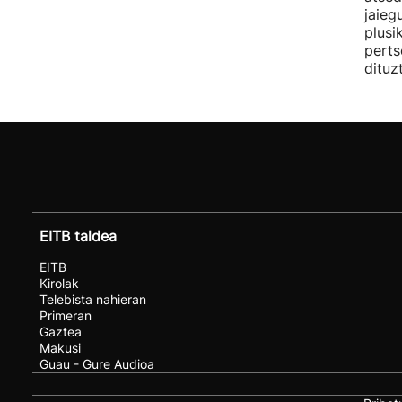
jaieg
plusi
perts
dituz
EITB taldea
EITB
Kirolak
Telebista nahieran
Primeran
Gaztea
Makusi
Guau - Gure Audioa