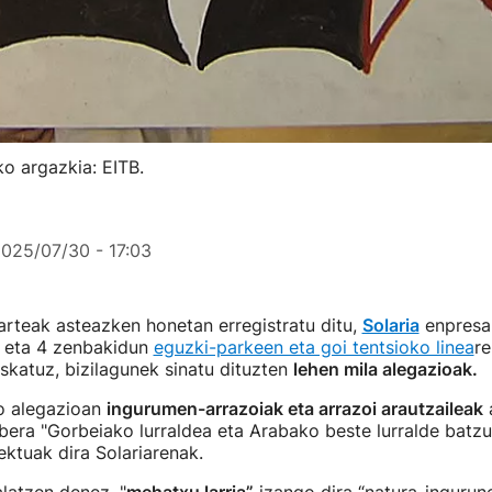
ko argazkia: EITB.
025/07/30 - 17:03
arteak asteazken honetan erregistratu ditu,
Solaria
enpresak
3 eta 4 zenbakidun
eguzki-parkeen eta goi tentsioko linea
re
skatuz, bizilagunek sinatu dituzten
lehen mila alegazioak.
ko alegazioan
ingurumen-arrazoiak eta arrazoi arautzaileak
a
bera "Gorbeiako lurraldea eta Arabako beste lurralde batzu
ektuak dira Solariarenak.