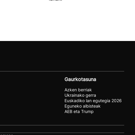
Gaurkotasuna
Azken berriak
Ukrainako gerra
Euskadiko lan egutegia 2026
Eguneko albisteak
AEB eta Trump