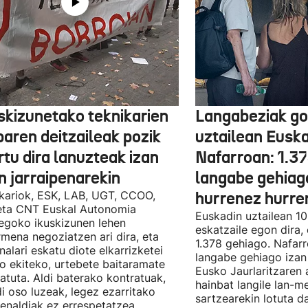
skizunetako teknikarien
Langabeziak go
baren deitzaileak pozik
uztailean Euska
tu dira lanuzteak izan
Nafarroan: 1.3
n jarraipenarekin
langabe gehiag
kariok, ESK, LAB, UGT, CCOO,
hurrenez hurre
eta CNT Euskal Autonomia
Euskadin uztailean 1
egoko ikuskizunen lehen
eskatzaile egon dira,
rmena negoziatzen ari dira, eta
1.378 gehiago. Nafarr
nalari eskatu diote elkarrizketei
langabe gehiago izan 
ro ekiteko, urtebete baitaramate
Eusko Jaurlaritzaren 
atuta. Aldi baterako kontratuak,
hainbat langile lan-m
di oso luzeak, legez ezarritako
sartzearekin lotuta d
enaldiak ez errespetatzea,