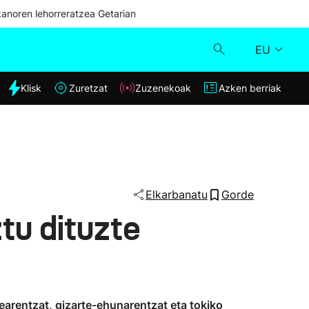
kanoren lehorreratzea Getarian
EU
dia
Klisk
Zuretzat
Zuzenekoak
Azken berriak
Klisk
Zuzenekoak
Zuretzat
Elkarbanatu
Gorde
tu dituzte
Azken berriak
earentzat, gizarte-ehunarentzat eta tokiko