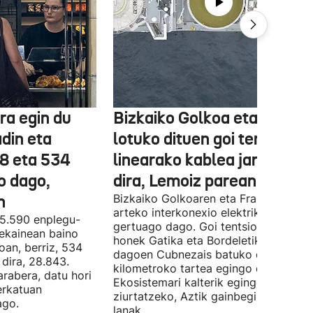
ra egin du
Bizkaiko Golkoa eta Frantz
din eta
lotuko dituen goi tentsioko
78 eta 534
linearako kablea jartzen ha
o dago,
dira, Lemoiz parean
n
Bizkaiko Golkoaren eta Frantziaren
arteko interkonexio elektrikoa
05.590 enplegu-
gertuago dago. Goi tentsioko linea
 ekainean baino
honek Gatika eta Bordeletik gertu
oan, berriz, 534
dagoen Cubnezais batuko ditu eta 2
dira, 28.843.
kilometroko tartea egingo du ur azpi
arabera, datu hori
Ekosistemari kalterik egingo ez zaiol
erkatuan
ziurtatzeko, Aztik gainbegiratuko dit
ago.
lanak.