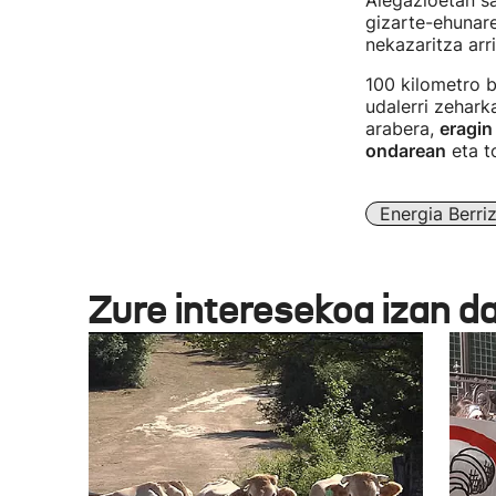
Alegazioetan sa
gizarte-ehunare
nekazaritza arr
100 kilometro 
udalerri zehark
arabera,
eragin
ondarean
eta to
Energia Berri
Zure interesekoa izan d