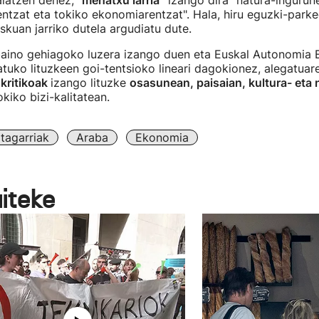
latzen denez, "
mehatxu larria”
izango dira “natura-ingurun
ntzat eta tokiko ekonomiarentzat". Hala, hiru eguzki-park
iskuan jarriko dutela argudiatu dute.
baino gehiagoko luzera izango duen eta Euskal Autonomia 
atuko lituzkeen goi-tentsioko lineari dagokionez, alegatuar
 kritikoak
izango lituzke
osasunean, paisaian, kultura- eta 
kiko bizi-kalitatean.
ztagarriak
Araba
Ekonomia
aiteke