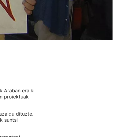
 Araban eraiki
n proiektuak
zaldu dituzte.
k suntsi