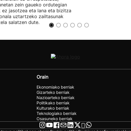
unetan zein gaueko ordutegian
k ez jasotzea eta lana eta bizitza
onala uztartzeko zailtasunak
tela salatzen dute.
Orain
Ekonomiako berriak
Gizarteko berriak
Nazioarteko berriak
Politikako berriak
Kulturako berriak
Teknologiako berriak
Osasuneko berriak