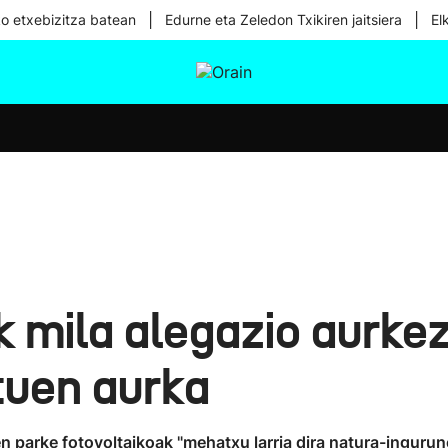
|
|
ko etxebizitza batean
Edurne eta Zeledon Txikiren jaitsiera
El
tura
Ikusmiran
Egural
Osasuna
Teknologia
k mila alegazio aurkez
tuen aurka
en parke fotovoltaikoak "mehatxu larria dira natura-ingurun