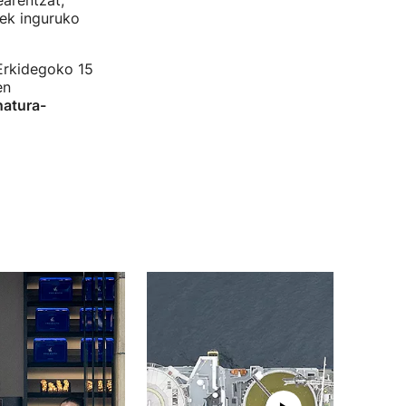
earentzat,
eek inguruko
Erkidegoko 15
en
natura-