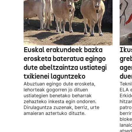
Euskal erakundeek bazka
Iku
erosketa bateratua egingo
gre
dute abeltzaintza ustiategi
ager
txikienei laguntzeko
due
Abuztuan egingo dute erosketa,
Tekni
lehorteak gogorren jo dituen
ELA 
ustiategien benetako beharrak
Erkid
zehazteko inkesta egin ondoren.
hitza
Dirulaguntza zuzenak, berriz, urte
patro
amaieran aztertuko dituzte.
berri
bloke
lanal
atsed