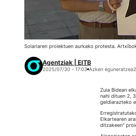
Solariaren proiektuen aurkako protesta. Artxibo
Agentziak | EITB
2025/07/30 - 17:03
Azken eguneratzea
2
Zuia Bidean elk
nahi dituen 2, 
geldiarazteko e
Erregistratuta
Elkartearen ara
ditzakeen" proi