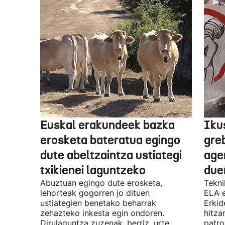
Euskal erakundeek bazka
Iku
erosketa bateratua egingo
gre
dute abeltzaintza ustiategi
ager
txikienei laguntzeko
due
Abuztuan egingo dute erosketa,
Tekni
lehorteak gogorren jo dituen
ELA 
ustiategien benetako beharrak
Erkid
zehazteko inkesta egin ondoren.
hitza
Dirulaguntza zuzenak, berriz, urte
patro