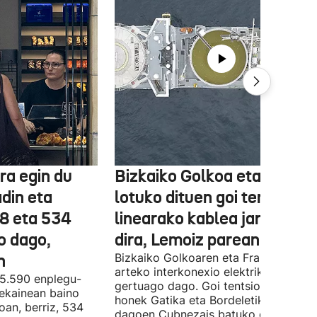
ra egin du
Bizkaiko Golkoa eta Frantz
din eta
lotuko dituen goi tentsioko
78 eta 534
linearako kablea jartzen ha
o dago,
dira, Lemoiz parean
n
Bizkaiko Golkoaren eta Frantziaren
arteko interkonexio elektrikoa
05.590 enplegu-
gertuago dago. Goi tentsioko linea
 ekainean baino
honek Gatika eta Bordeletik gertu
oan, berriz, 534
dagoen Cubnezais batuko ditu eta 2