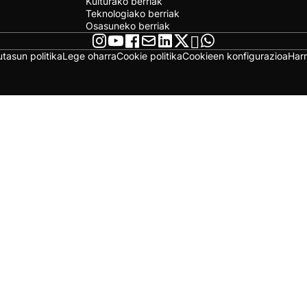
Kulturako berriak
Teknologiako berriak
Osasuneko berriak
utasun politika
Lege oharra
Cookie politika
Cookieen konfigurazioa
Har