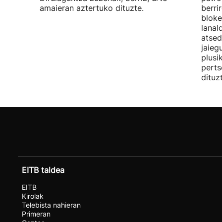
amaieran aztertuko dituzte.
berri
bloke
lanal
atsed
jaieg
plusi
perts
dituz
EITB taldea
EITB
Kirolak
Telebista nahieran
Primeran