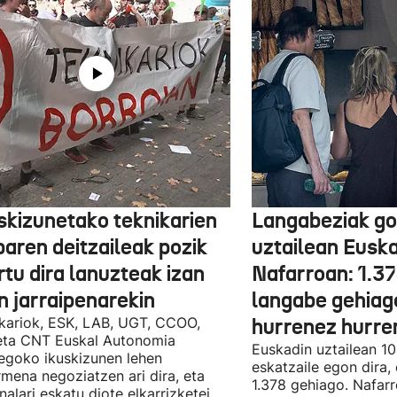
skizunetako teknikarien
Langabeziak go
baren deitzaileak pozik
uztailean Euska
tu dira lanuzteak izan
Nafarroan: 1.3
n jarraipenarekin
langabe gehiag
kariok, ESK, LAB, UGT, CCOO,
hurrenez hurre
eta CNT Euskal Autonomia
Euskadin uztailean 1
egoko ikuskizunen lehen
eskatzaile egon dira,
rmena negoziatzen ari dira, eta
1.378 gehiago. Nafarr
nalari eskatu diote elkarrizketei