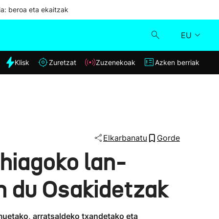
ia: beroa eta ekaitzak
EU
dia
Klisk
Zuretzat
Zuzenekoak
Azken berriak
Klisk
Zuzenekoak
Zuretzat
Elkarbanatu
Gorde
hiagoko lan-
Azken berriak
en du Osakidetzak
muetako, arratsaldeko txandetako eta