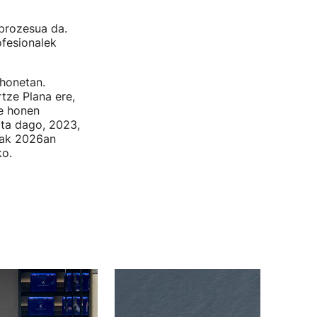
-prozesua da.
fesionalek
 honetan.
tze Plana ere,
te honen
ita dago, 2023,
tak 2026an
ko.