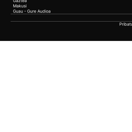
Gaztea
Makusi
Guau - Gure Audioa
Pribat