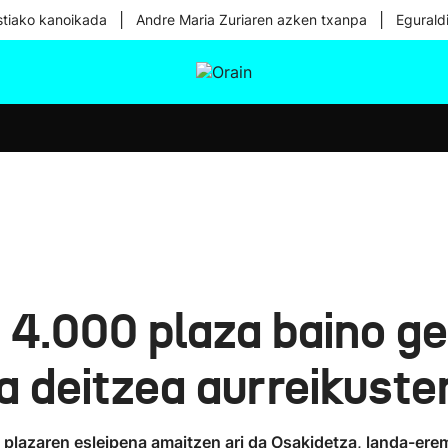
|
|
tiako kanoikada
Andre Maria Zuriaren azken txanpa
Egurald
tura
Ikusmiran
Egural
Osasuna
Teknologia
 4.000 plaza baino ge
a deitzea aurreikust
9 plazaren esleipena amaitzen ari da Osakidetza, landa-ere