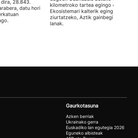
dira, 28.843.
kilometroko tartea egingo du ur azpi
arabera, datu hori
Ekosistemari kalterik egingo ez zaiol
erkatuan
ziurtatzeko, Aztik gainbegiratuko dit
ago.
lanak.
Gaurkotasuna
Azken berriak
Ukrainako gerra
Euskadiko lan egutegia 2026
Eguneko albisteak