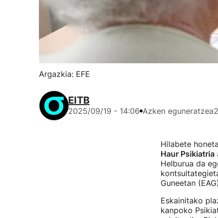
Argazkia: EFE
EITB
2025/09/19 - 14:06
Azken eguneratzea
2
Hilabete honet
Haur Psikiatria
a
Helburua da eg
kontsultategie
Guneetan (EAG)
Eskainitako pla
kanpoko Psikiatr