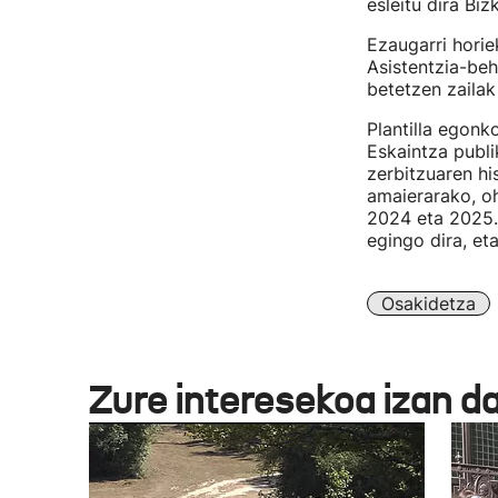
esleitu dira Bi
Ezaugarri horie
Asistentzia-beh
betetzen zailak
Plantilla egonk
Eskaintza publi
zerbitzuaren hi
amaierarako, oh
2024 eta 2025.
egingo dira, et
Osakidetza
Zure interesekoa izan d