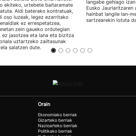
langabe gehiago izan 
ro ekiteko, urtebete baitaramate
Eusko Jaurlaritzaren 
atuta. Aldi baterako kontratuak,
hainbat langile lan-m
di oso luzeak, legez ezarritako
sartzearekin lotuta d
enaldiak ez errespetatzea,
unetan zein gaueko ordutegian
k ez jasotzea eta lana eta bizitza
onala uztartzeko zailtasunak
tela salatzen dute.
Orain
Ekonomiako berriak
Gizarteko berriak
Nazioarteko berriak
Politikako berriak