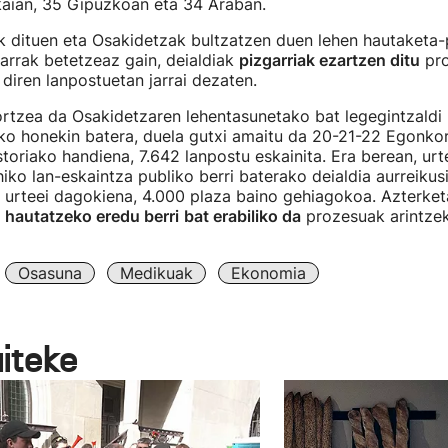
zkaian, 35 Gipuzkoan eta 34 Araban.
k dituen eta Osakidetzak bultzatzen duen lehen hautaketa
arrak betetzeaz gain, deialdiak
pizgarriak ezartzen ditu
pro
 diren lanpostuetan jarrai dezaten.
ortzea da Osakidetzaren lehentasunetako bat legegintzaldi
ko honekin batera, duela gutxi amaitu da 20-21-22 Egonkor
storiako handiena, 7.642 lanpostu eskainita. Era berean, ur
iko lan-eskaintza publiko berri baterako deialdia aurreikus
 urteei dagokiena, 4.000 plaza baino gehiagokoa. Azterke
a
hautatzeko eredu berri
bat erabiliko da
prozesuak arintze
Osasuna
Medikuak
Ekonomia
aiteke