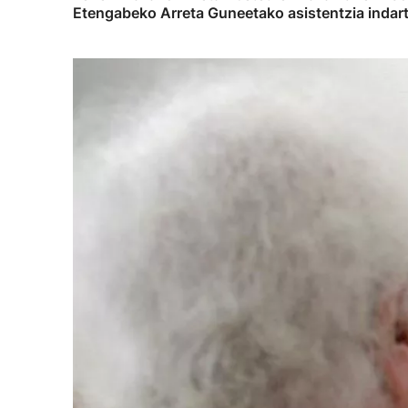
Etengabeko Arreta Guneetako asistentzia indar