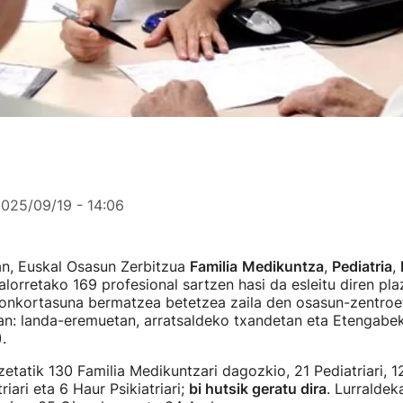
025/09/19 - 14:06
an, Euskal Osasun Zerbitzua
Familia
Medikuntza
,
Pediatria
,
lorretako 169 profesional sartzen hasi da esleitu diren plaz
onkortasuna bermatzea betetzea zaila den osasun-zentroe
tan: landa-eremuetan, arratsaldeko txandetan eta Etengabe
.
zetatik 130 Familia Medikuntzari dagozkio, 21 Pediatriari, 1
iari eta 6 Haur Psikiatriari;
bi hutsik geratu dira
. Lurraldek