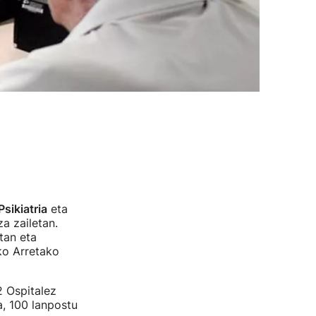
Psikiatria
eta
a zailetan.
tan eta
ko Arretako
2 Ospitalez
a, 100 lanpostu